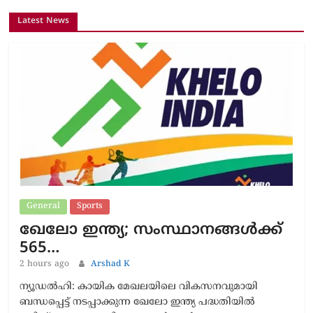
Latest News
General
Sports
ഖേലോ ഇന്ത്യ; സംസ്ഥാനങ്ങൾക്ക്
565…
2 hours ago
Arshad K
ന്യൂഡൽഹി: കായിക മേഖലയിലെ വികസനവുമായി
ബന്ധപ്പെട്ട് നടപ്പാക്കുന്ന ഖേലോ ഇന്ത്യ പദ്ധതിയിൽ