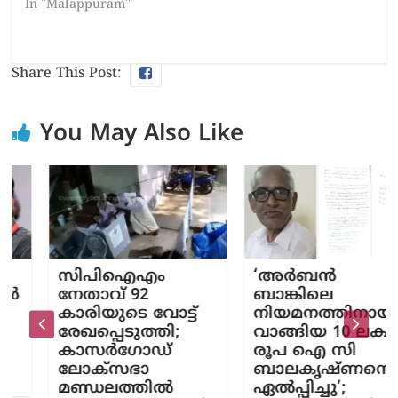
In "Malappuram"
Share This Post:
You May Also Like
സിപിഐഎം
‘അർബൻ
നേതാവ് 92
ബാങ്കിലെ
കാരിയുടെ വോട്ട്
നിയമനത്തിനായി
രേഖപ്പെടുത്തി;
വാങ്ങിയ 10 ലക്ഷം
കാസർഗോഡ്
രൂപ ഐ സി
ലോക്സഭാ
ബാലകൃഷ്ണനെ
മണ്ഡലത്തിൽ
ഏൽപ്പിച്ചു’;