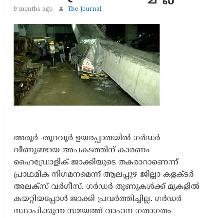
9 months ago
The Journal
അരൂർ -തൂറവൂർ ഉയരപ്പാതയിൽ ഗർഡർ
വീണുണ്ടായ അപകടത്തിന് കാരണം
ഹൈഡ്രോളിക് ജാക്കിയുടെ തകരാറാണെന്ന്
പ്രാഥമിക നിഗമനമെന്ന് ആലപ്പുഴ ജില്ലാ കളക്ടർ
അലക്സ് വർഗീസ്. ഗർഡർ തൂണുകൾക്ക് മുകളിൽ
കയറ്റിയപ്പോൾ ജാക്കി പ്രവർത്തിച്ചില്ല. ഗർഡർ
സ്ഥാപിക്കുന്ന സമയത്ത് വാഹന ഗതാഗതം