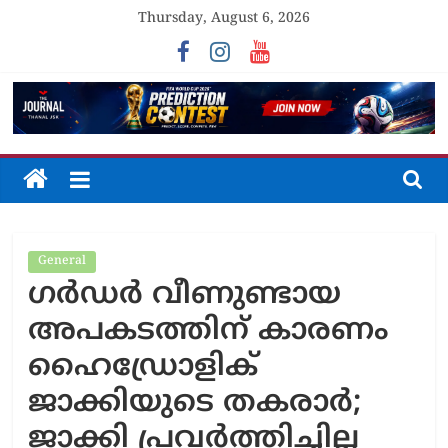
Skip
Thursday, August 6, 2026
to
content
The
Journal
General
Unfolding
ഗർഡർ വീണുണ്ടായ
The
Truth
അപകടത്തിന് കാരണം
ഹൈഡ്രോളിക്
ജാക്കിയുടെ തകരാർ;
ജാക്കി പ്രവർത്തിച്ചില്ല