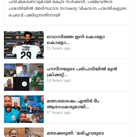
പരിഷ്കരണവുമായി കേന്ദ്ര സർക്കാർ. പഞ്ചവത്സര
പദ്ധതിയിൽ അടിസ്ഥാന സൗകര്യ വികസന പദ്ധതികളുടെ
ചെലവ് പങ്കിടുന്നതിനായി
വൊസീഞ്ഞ ഇനി കൊളോ
കൊളോ…
11 hours ago
ഹസീനയുടെ പരിപാടിയിൽ മുൻ
ക്രിക്കറ്റ്…
13 hours ago
മത്സരശേഷം എതിർ ടീം
ആരാധകരുമായി…
17 hours ago
മഴക്കെടുതി: ‘മരിച്ചവരുടെ