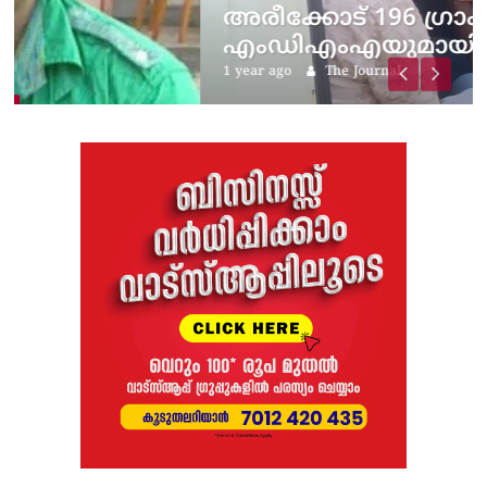
അരീക്കോട് 196 ​ഗ്രാം
എംഡിഎംഎയുമായി…
1 year ago
The Journal
ലെ