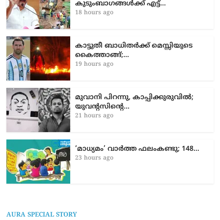
കുടുംബാഗങ്ങൾക്ക് എട്ട്…
18 hours ago
കാട്ടുതീ ബാധിതർക്ക് മെസ്സിയുടെ
കൈത്താങ്ങ്;…
19 hours ago
മുവാനി പിറന്നു, കാപ്പിക്കുരുവിൽ;
യുവന്റസിന്റെ…
21 hours ago
‘മാ​ധ്യ​മം’ വാ​ർ​ത്ത ഫ​ലം​ക​ണ്ടു; 148…
23 hours ago
AURA SPECIAL STORY