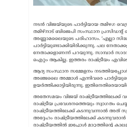
നടൻ വിജയ്‌യുടെ പാർട്ടിയായ തമിഴഗ വെട
തമിഴ്‌നാട് ബിജെപി സംസ്ഥാന പ്രസിഡന്റ് 
അണ്ണാമലൈയുടെ പരിഹാസം. ‘എല്ലാ സിദ്ധാന്
പാർട്ടിയുണ്ടാക്കിയിരിക്കുന്നു. പല നേതാ
നേതാക്കളാണന്ന് പറയുന്നു. സാമ്പാർ സാദ
ഐറ്റം ആകില്ല. ഇത്തരം രാഷ്ട്രീയം എവിടെ
ആദ്യ സംസ്ഥാന സമ്മേളനം നടത്തിയപ്പോൾ
അഞ്ജലൈ അമ്മാൾ എന്നിവരെ പാർട്ടിയുടെ പ
ഉയർത്തിക്കാട്ടിയിരുന്നു. ഇതിനെതിരെയ
അതേസമയം വിജയ് രാഷ്‌ട്രീയത്തിലേക്ക് വര
രാഷ്‌ട്രീയ പ്രവേശനത്തെയും സ്വാഗതം ചെ
രാഷ്‌ട്രീയത്തിലേക്ക് കടന്നുവന്നാൽ അത് സ
അദ്ദേഹം രാഷ്‌ട്രീയത്തിലേക്ക് കടന്നുവരാൻ ആ
രാഷ്‌ട്രീയത്തിൽ ഇപ്പോൾ മാറ്റത്തിന്റെ കാലമ