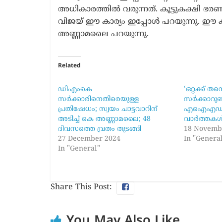
അധികാരത്തിൽ വരുന്നത്. കൂട്ടുകക്ഷി ഭരണത്
വിജയ് ഈ കാര്യം ഇപ്പോൾ പറയുന്നു. ഈ 
അണ്ണാമലൈ പറയുന്നു.
Related
ഡിഎംകെ
‘ഒറ്റക്ക് തന
സര്‍ക്കാരിനെതിരെയുള്ള
സർക്കാറുണ്
പ്രതിഷേധം; സ്വയം ചാട്ടവാറിന്
എഐഎഡിഎ
അടിച്ച് കെ അണ്ണാമലൈ; 48
വാർത്തകൾ 
ദിവസത്തെ വ്രതം തുടങ്ങി
18 Novemb
27 December 2024
In "Genera
In "General"
Share This Post:
You May Also Like