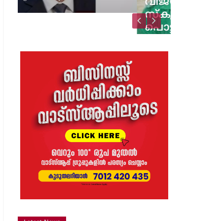
വിജയാഹ്ലാദത്തിനിടെ
സ്കൂട്ടറിലെ പടക്കം
പൊട്ടിത്തെറിച്ചു;…
8 months ago
The Journal