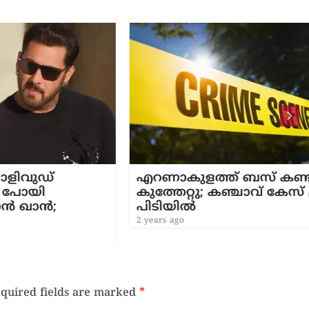
എറണാകുളത്ത് ബസ് കണ്ടക്ടർക്ക്
കുത്തേറ്റു; കഞ്ചാവ് കേസ് പ്രതി
പിടിയിൽ
2 years ago
quired fields are marked
*