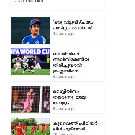
ആലപ്പുഴ, വയനാട്, കോട്ടയം,
കാസര്‍ഗോഡ്
'ഒരു വിട്ടുവീഴ്ചയും
പാടില്ല, പരിധികൾ…
4 hours ago
സെമിയിലെ
അവിസ്മരണീയ
തിരിച്ചുവരവ്;
ഇംഗ്ലണ്ടിനെ…
6 hours ago
മെസ്സിയിസം
തുടരുന്നു! ഇരട്ട
ഗോളും…
8 hours ago