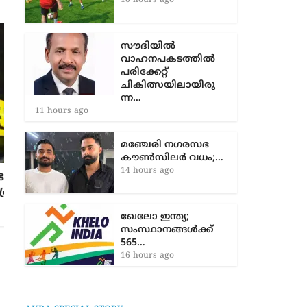
കുവൈത്ത് പ്രീമിയർ
ലീഗ് ഫുട്ബാൾ…
10 hours ago
സൗദിയിൽ
വാഹനപകടത്തില്‍
പരിക്കേറ്റ്
ചികിത്സയിലായിരു
ന്ന…
11 hours ago
മഞ്ചേരി നഗരസഭ
ഡയമണ്ട് ലീഗ്: ഹാട്രിക്ക് ജയം ലക്ഷ്യമിട്ട്
കൗൺസിലർ വധം;…
നീരജ് ചോപ്ര
14 hours ago
3 years ago
ഖേലോ ഇന്ത്യ;
സംസ്ഥാനങ്ങൾക്ക്
565…
16 hours ago