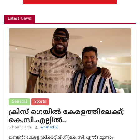
Latest News
General
Sports
ക്രിസ് ഗെയിൽ കേരളത്തിലേക്ക്;
കെ.സി.എല്ലിൽ…
5 hours ago
Arshad K
ലണ്ടൻ: കേരള ക്രിക്കറ്റ് ലീഗ് (കെ.സി.എൽ) മൂന്നാം