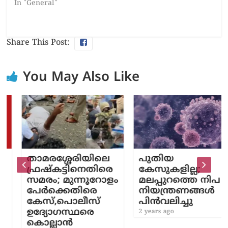
In "General"
Share This Post:
You May Also Like
താമരശ്ശേരിയിലെ
പുതിയ
ഫ്രഷ്‌കട്ടിനെതിരെ
കേസുകളില്ല;
സമരം; മുന്നൂറോളം
മലപ്പുറത്തെ നിപ
പേർക്കെതിരെ
നിയന്ത്രണങ്ങൾ
കേസ്,പൊലീസ്
പിൻവലിച്ചു
ഉദ്യോഗസ്ഥരെ
2 years ago
കൊല്ലാൻ