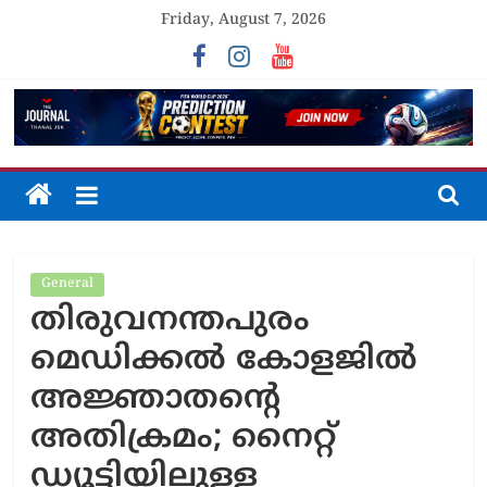
Skip
Friday, August 7, 2026
to
content
The
Journal
General
Unfolding
തിരുവനന്തപുരം
The
Truth
മെഡിക്കല്‍ കോളജില്‍
അജ്ഞാതന്റെ
അതിക്രമം; നൈറ്റ്
ഡ്യൂട്ടിയിലുള്ള