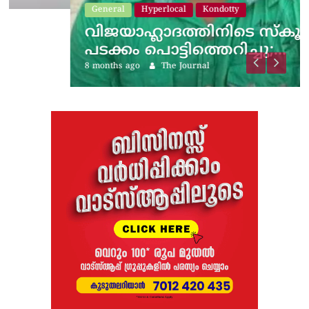
General
Hyperlocal
Kondotty
വിജയാഹ്ലാദത്തിനിടെ സ്കൂട്ടറിലെ
പടക്കം പൊട്ടിത്തെറിച്ചു;…
8 months ago
The Journal