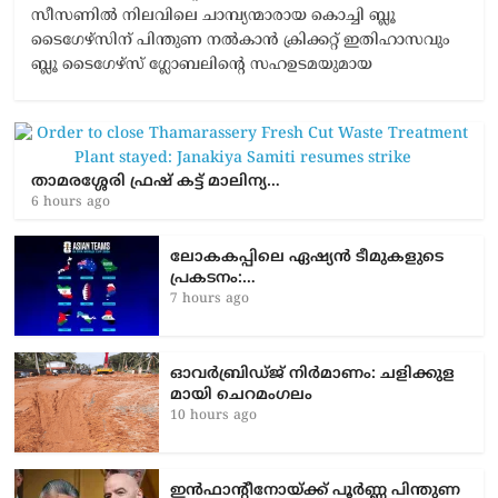
സീസണിൽ നിലവിലെ ചാമ്പ്യന്മാരായ കൊച്ചി ബ്ലൂ
ടൈഗേഴ്സിന് പിന്തുണ നൽകാൻ ക്രിക്കറ്റ് ഇതിഹാസവും
ബ്ലൂ ടൈഗേഴ്സ് ഗ്ലോബലിന്റെ സഹഉടമയുമായ
താമരശ്ശേരി ഫ്രഷ് കട്ട് മാലിന്യ…
6 hours ago
ലോകകപ്പിലെ ഏഷ്യന്‍ ടീമുകളുടെ
പ്രകടനം:…
7 hours ago
ഓവർബ്രിഡ്ജ് നിർമാണം: ച​ളി​ക്കു​ള​
മാ​യി ചെ​റ​മം​ഗ​ലം
10 hours ago
ഇൻഫാന്റീനോയ്ക്ക് പൂർണ്ണ പിന്തുണ