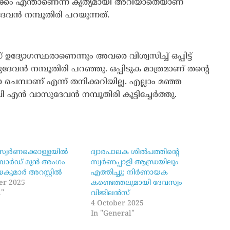
്ളടക്കം എന്താണെന്ന് കൃത്യമായി അറിയാതെയാണ്
േവൻ നമ്പൂതിരി പറയുന്നത്.
ഉദ്യോഗസ്ഥരാണെന്നും അവരെ വിശ്വസിച്ച് ഒപ്പിട്ട്
ൻ നമ്പൂതിരി പറഞ്ഞു. ഒപ്പിടുക മാത്രമാണ് തന്റെ
മ്പാണ് എന്ന് തനിക്കറിയില്ല. എല്ലാം മഞ്ഞ
എൻ വാസുദേവൻ നമ്പൂതിരി കൂട്ടിച്ചേർത്തു.
്വർണക്കൊള്ളയിൽ
ദ്വാരപാലക ശിൽപത്തിന്റെ
ബോർഡ് മുൻ അംഗം
സ്വർണപ്പാളി ആന്ധ്രയിലും
കുമാർ അറസ്റ്റിൽ
എത്തിച്ചു; നിർണായക
er 2025
കണ്ടെത്തലുമായി ദേവസ്വം
l"
വിജിലൻസ്
4 October 2025
In "General"