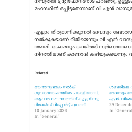
നമ്പൂതിരി ട്വന്റിഫോറിനോട് പറഞ്ഞു. ഉള
മഹസറിൽ ഒപ്പിട്ടതെന്നാണ് വി എൻ വാസുദ
എല്ലാം തീരുമാനിക്കുന്നത് ദേവസ്വം ബോർഡ് 
നൽകുകയാണ് രീതിയെന്നും വി എൻ വാസുദേവ
ജോലി. കൈമാറ്റം ചെയ്തത് സ്വർണമാണോ ചെ
നിറത്തിലാണ് കാണാൻ കഴിയുകയെന്നും വി 
Related
മൗനാനുവാദം നൽകി
ശബരിമല സ
ഗൂഢാലോചനയിൽ പങ്കാളിയായി,
ദേവസ്വം 
ആചാര ലംഘനത്തിന് കൂട്ടുനിന്നു;
എൻ. വിജയ
റിമാൻഡ് റിപ്പോർട്ട് പുറത്ത്
29 Decemb
10 January 2026
In "Genera
In "General"