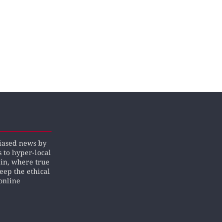
biased news by
s to hyper-local
pin, where true
keep the ethical
online