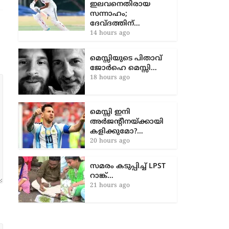
6 hours ago
ശ്രീലങ്ക
ഇലവനെതിരായ
സന്നാഹം;
ദേവ്ദത്തിന്…
14 hours ago
മെസ്സിയുടെ പിതാവ്
ജോർഹെ മെസ്സി…
18 hours ago
മെസ്സി ഇനി
അർജന്റീനയ്ക്കായി
കളിക്കുമോ?…
20 hours ago
സമരം കടുപ്പിച്ച് LPST
റാങ്ക്…
21 hours ago