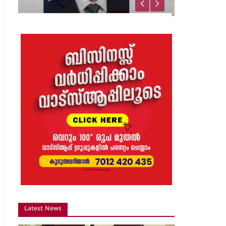
വിജയാഹ്ലാദത്തിനിടെ
സ്കൂട്ടറിലെ പടക്കം
പൊട്ടിത്തെറിച്ചു;…
8 months ago
The Journal