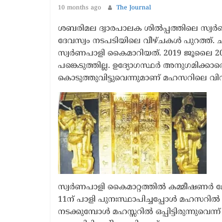
1 year ago
10 months ago
The Journal
ശബരിമല ദ്വാരപാലക ശിൽപ്പത്തിലെ സ്വർണപ
ദേവസ്വം നടപടിയിലെ വീഴ്ചകൾ പുറത്ത്. ചട്
സ്വർണപാളി കൈമാറിയത്. 2019 ജൂലൈ 20
പങ്കെടുത്തില്ല. ഉദ്യോഗസ്ഥർ അനുഗമിക്ക
കൊടുത്തുവിട്ടുവെന്നുമാണ് മഹസറിലെ വി
സ്വർണപാളി കൈമാറ്റത്തിൽ കമ്മീഷണർ മേൽ
11ന് പാളി പുനഃസ്ഥാപിച്ചപ്പോൾ മഹസറിൽ ഭാ
നടക്കുമ്പോൾ മഹസ്സറിൽ ഒപ്പിട്ടിരുന്നു