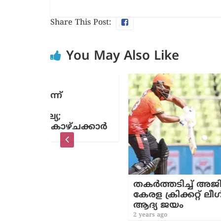
Share This Post:
You May Also Like
ാഴ്ചക്കാർ
തകർത്തടിച്ച് അജിനാസും സൽമ
കേരള ക്രിക്കറ്റ് ലീഗിൽ കാലിക്കറ്റ
ആദ്യ ജയം
2 years ago