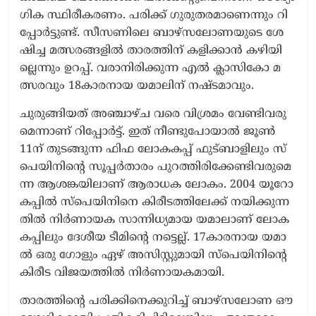
ഗി​ക സ്ഥി​രീ​ക​ര​ണം. പ​രി​ക്ക് ഗു​രു​ത​ര​മാ​ണെ​ന്നും റി​
പ്പോ​ർ​ട്ടു​ണ്ട്. സീ​സ​ണി​ലെ ബാ​ഴ്സ​ലോ​ണ​യു​ടെ ശേ​
ഷി​ച്ച മ​ത്സ​ര​ങ്ങ​ളി​ൽ താ​ര​ത്തി​ന് ക​ളി​ക്കാ​ൻ ക​ഴി​യി​
ല്ലെ​ന്നും ഉ​റ​പ്പ്. വ​രാ​നി​രി​ക്കു​ന്ന എ​ൽ ക്ലാ​സി​കോ മ​
ത്സ​ര​വും 18കാ​ര​നാ​യ യ​മാ​ലി​ന് ന​ഷ്ട​മാ​വും.
ചു​രു​ങ്ങി​യ​ത് അ​ഞ്ചാ​ഴ്ച വ​രെ വി​ശ്ര​മം വേ​ണ്ടി​വ​രു​
മെ​ന്നാ​ണ് റി​പ്പോ​ർ​ട്ട്. ഇ​ത് നീ​ണ്ടു​പോ​യാ​ൽ ജൂ​ൺ
11ന് ​തു​ട​ങ്ങു​ന്ന ഫി​ഫ ലോ​ക​ക​പ്പ് ഫു​ട്ബാ​ളി​ലും സ്​​
പെ​യി​നി​ന്റെ സൂ​പ്പ​ർ​താ​രം പു​റ​ത്തി​രി​ക്കേ​ണ്ടി​വ​രു​മെ​
ന്ന ആ​ശ​ങ്ക​യി​ലാ​ണ് ആ​രാ​ധ​ക ലോ​കം. 2004 യൂ​റോ
ക​പ്പി​ൽ സ്​​പെ​യി​നി​നെ കി​രീ​ട​ത്തി​ലേ​ക്ക് ന​യി​ക്കു​ന്ന​
തി​ൽ നി​ർ​ണാ​യ​ക സാ​ന്നി​ധ്യ​മാ​യ യ​മാ​ലാ​ണ് ലോ​ക​
ക​പ്പി​ലും ദേ​ശീ​യ ടീ​മി​ന്റെ ന​ട്ടെ​ല്ല്. 17കാ​ര​നാ​യ യ​മാ​
ൽ ഒ​രു ഗോ​ളും ഏ​ഴ് അ​സി​സ്റ്റു​മാ​യി സ്​​പെ​യി​നി​ന്റെ
കി​രീ​ട വി​ജ​യ​ത്തി​ൽ നി​ർ​ണാ​യ​ക​മാ​യി.
താ​ര​ത്തി​ന്റെ പ​രി​ക്കി​നെ​ക്കു​റി​ച്ച് ബാ​ഴ്സ​ലോ​ണ ഔ​