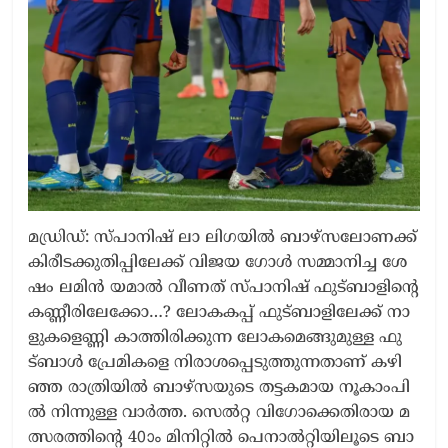
മ​ഡ്രി​ഡ്: സ്പാ​നി​ഷ് ലാ ​ലി​ഗ​യി​ൽ ബാ​ഴ്സ​ലോ​ണ​ക്ക്
കി​രീ​ട​ക്കു​തി​പ്പി​ലേ​ക്ക് വി​ജ​യ ഗോ​ൾ സ​മ്മാ​നി​ച്ച ശേ​
ഷം ല​മി​ൻ യ​മാ​ൽ വീ​ണ​ത് സ്പാ​നി​ഷ് ഫു​ട്ബാ​ളി​ന്റെ
ക​ണ്ണീ​രി​ലേ​ക്കോ…​? ​ലോ​ക​ക​പ്പ് ഫു​ട്ബാ​ളി​ലേ​ക്ക് നാ​
ളു​ക​ളെ​ണ്ണി കാ​ത്തി​രി​ക്കു​ന്ന ലോ​ക​മെ​ങ്ങു​മു​ള്ള ഫു​
ട്ബാ​ൾ പ്രേ​മി​ക​ളെ നി​രാ​ശ​പ്പെ​ടു​ത്തു​ന്ന​താ​ണ് ക​ഴി​
ഞ്ഞ രാ​ത്രി​യി​ൽ ബാ​ഴ്സ​യു​ടെ ത​ട്ട​ക​മാ​യ നൂ​കാം​പി​
ൽ നി​ന്നു​ള്ള വാ​ർ​ത്ത. സെ​ൽ​റ്റ വി​ഗോ​ക്കെ​തി​രാ​യ മ​
ത്സ​ര​ത്തി​ന്റെ 40ാം മി​നി​റ്റി​ൽ പെ​നാ​ൽ​റ്റി​യി​ലൂ​ടെ ബാ​