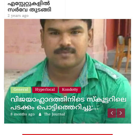
എസ്റ്റേറ്റുകളിൽ
സർവേ തുടങ്ങി
2 years ago
General
Hyperlocal
Kondotty
വിജയാഹ്ലാദത്തിനിടെ സ്കൂട്ടറിലെ
പടക്കം പൊട്ടിത്തെറിച്ചു;…
8 months ago
The Journal