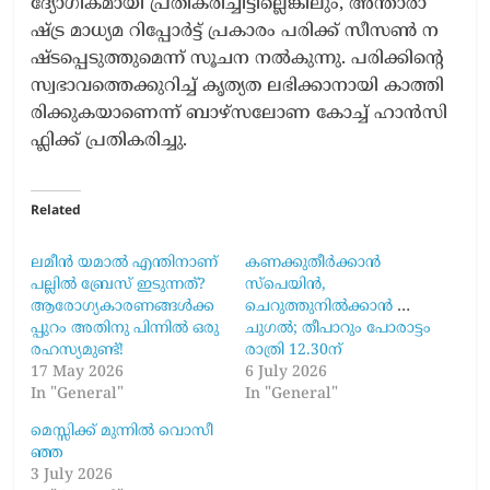
ദ്യോ​ഗി​ക​മാ​യി പ്ര​തി​ക​രി​ച്ചി​​ട്ടി​ല്ലെ​ങ്കി​ലും, അ​ന്താ​രാ​
ഷ്ട്ര മാ​ധ്യ​മ റി​പ്പോ​ർ​ട്ട് പ്ര​കാ​രം പ​രി​ക്ക് സീ​സ​ൺ ന​
ഷ്ട​പ്പെ​ടു​ത്തു​മെ​ന്ന് സൂ​ച​ന ന​ൽ​കു​ന്നു. പ​രി​ക്കി​ന്റെ
സ്വ​ഭാ​വ​ത്തെ​ക്കു​റി​ച്ച് കൃ​ത്യ​ത ല​ഭി​ക്കാ​നാ​യി കാ​ത്തി​
രി​ക്കു​ക​യാ​​ണെ​ന്ന് ബാ​ഴ്സ​ലോ​ണ കോ​ച്ച് ഹാ​ൻ​സി
ഫ്ലി​ക്ക് പ്ര​തി​ക​രി​ച്ചു.
Related
ല​മീ​ൻ യ​മാ​ൽ എ​ന്തി​നാ​ണ്
കണക്കുതീർക്കാൻ
പ​ല്ലി​ൽ ബ്രേ​സ് ഇ​ടു​ന്ന​ത്?
സ്പെയിൻ,
ആ​രോ​ഗ്യ​കാ​ര​ണ​ങ്ങ​ൾ​ക്ക​
ചെറുത്തുനിൽക്കാൻ പോ​ർ​
പ്പു​റം അ​തി​നു പി​ന്നി​ൽ ഒ​രു
ചു​ഗ​ൽ; തീപാറും പോരാട്ടം
ര​ഹ​സ്യ​മു​ണ്ട്!
രാ​ത്രി 12.30ന്
17 May 2026
6 July 2026
In "General"
In "General"
മെസ്സിക്ക് മുന്നിൽ വൊ​സീ​
ഞ്ഞ
3 July 2026