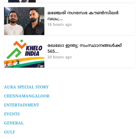
മഞ്ചേരി നഗരസഭ കൗൺസിലർ
വധം;…
18 hours ago
ഖേലോ ഇന്ത്യ; സംസ്ഥാനങ്ങൾക്ക്
565…
20 hours ago
AURA SPECIAL STORY
CHENNAMANGALOOR
ENTERTAINMENT
EVENTS
GENERAL
GULF