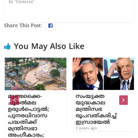
In "General"
Share This Post:
You May Also Like
മുണ്ടക്കൈ-
സംയുക്ത
ചൂരൽമല
യുദ്ധകാല
ഉരുൾപൊട്ടൽ;
മന്ത്രിസഭ
പുനരധിവാസ
രൂപവത്കരിച്ച്
പദ്ധതിക്ക്
ഇസ്രായേൽ
മന്ത്രിസഭാ
3 years ago
അംഗീകാരം;