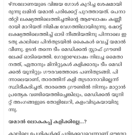
ഴ്സ​ലോ​ണ​യു​ടെ വി​ജ​യ ഗോ​ൾ കു​റി​ച്ച ശേ​ഷ​മാ​യി​
രു​ന്നു ല​മി​ൻ യ​മാ​ൽ പ​രി​ക്കേ​റ്റ് പു​റ​ത്താ​യ​ത്. ​പെ​നാ​
ൽ​റ്റി ല​ക്ഷ്യ​ത്തി​ലെ​ത്തി​ച്ച​തി​ന്റെ ആ​ഘോ​ഷം ക​ണ്ണീ​
രാ​യി മാ​റി​യ​ത് നി​മി​ഷ വേ​ഗ​ത്തി​ലാ​യി​രു​ന്നു. ഷോ​ട്ട്
ല​ക്ഷ്യ​ത്തി​ലെ​ത്തി​ച്ച് ഓ​ടി നീ​ങ്ങി​യ​തി​നു പി​ന്നാ​ലെ ഇ​
ട​തു കാ​ലി​ലെ പി​ൻ​തു​ട​യി​ൽ കൈ​ക​​ൾ വെ​ച്ച് യ​മാ​ൽ
വീ​ണു. ഉ​ട​ൻ ത​ന്നെ ടീം ​മെ​ഡി​ക്ക​ൽ സ്റ്റാ​ഫ് ഗ്രൗ​ണ്ടി​
ലേ​ക്ക് ഓ​ടി​യെ​ത്തി. ഗോ​ളാ​ഘോ​ഷം നി​ല​ച്ച മൈ​താ​
ന​ത്ത്, ഏ​താ​നും മി​നി​റ്റു​ക​ൾ ക​ളി​ക്കാ​രും ടീം ​മെ​ഡി​
ക്ക​ൽ യൂ​നി​റ്റും ഗൗ​ര​വ​ത്തോ​ടെ പ​ണി​തു​ട​ങ്ങി. പി​
ന്നാ​ലെ​യാ​ണ്, താ​ര​ത്തി​ന് ക​ളി തു​ട​രാ​നാ​വി​ല്ലെ​ന്ന്
സ്ഥി​രീ​ക​രി​ച്ച​ത്. താ​ര​ത്തെ ഗ്രൗ​ണ്ടി​ൽ നി​ന്നും മാ​റ്റാ​ൻ
പ്ര​ത്യേ​ക വ​ണ്ടി​യെ​ത്തി​ച്ചെ​ങ്കി​ലും, മെ​ഡി​ക്ക​ൽ യൂ​നി​
റ്റ് അം​ഗ​ങ്ങ​ളു​ടെ തോ​ളി​ലേ​റി, ക​ളം​വി​ടു​ക​യാ​യി​രു​
ന്നു.
​യ​മാ​ൽ ലോ​ക​ക​പ്പ് ക​ളി​ക്കി​ല്ലേ…?
കാ​ലി​ലെ പേ​ശി​ക​ൾ​ക്ക് പ​രി​ക്കേ​റ്റു​വെ​ന്നാ​ണ് ഔ​ദ്യോ​