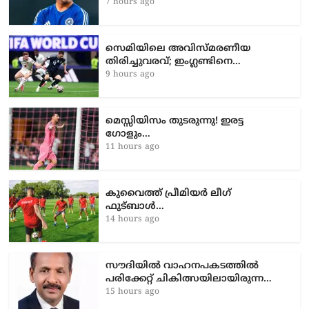
7 hours ago
സെമിയിലെ അവിസ്മരണീയ
തിരിച്ചുവരവ്; ഇംഗ്ലണ്ടിനെ…
9 hours ago
മെസ്സിയിസം തുടരുന്നു! ഇരട്ട
ഗോളും…
11 hours ago
കുവൈത്ത് പ്രീമിയർ ലീഗ്
ഫുട്ബാൾ…
14 hours ago
സൗദിയിൽ വാഹനപകടത്തില്‍
പരിക്കേറ്റ് ചികിത്സയിലായിരുന്ന…
15 hours ago