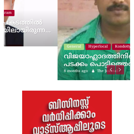
…
General
Hyperlocal
Kondotty
വിജയാഹ്ലാദത്തിനിടെ സ്കൂട്ടറിലെ
പടക്കം പൊട്ടിത്തെറിച്ചു;…
8 months ago
The Journal