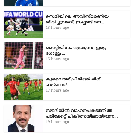
സെമിയിലെ അവിസ്മരണീയ
തിരിച്ചുവരവ്; ഇംഗ്ലണ്ടിനെ…
13 hours ago
മെസ്സിയിസം തുടരുന്നു! ഇരട്ട
ഗോളും…
15 hours ago
കുവൈത്ത് പ്രീമിയർ ലീഗ്
ഫുട്ബാൾ…
17 hours ago
സൗദിയിൽ വാഹനപകടത്തില്‍
പരിക്കേറ്റ് ചികിത്സയിലായിരുന്ന…
19 hours ago