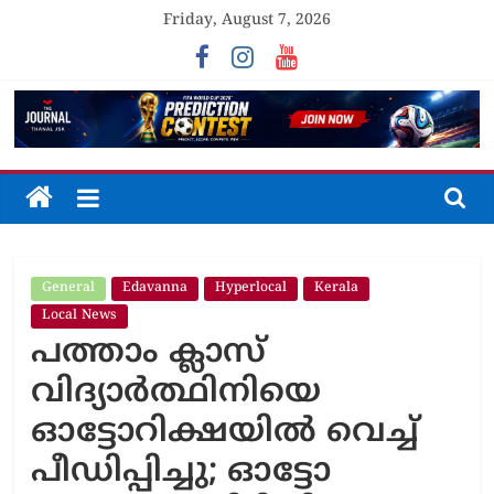
Skip
Friday, August 7, 2026
to
content
The
Journal
General
Edavanna
Hyperlocal
Kerala
Unfolding
The
Local News
പത്താം ക്ലാസ്
Truth
വിദ്യാര്‍ത്ഥിനിയെ
ഓട്ടോറിക്ഷയില്‍ വെച്ച്‌
പീഡിപ്പിച്ചു; ഓട്ടോ