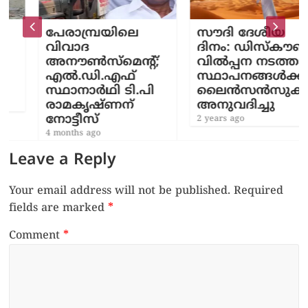
പേരാമ്പ്രയിലെ
സൗദി ദേശീയ
വിവാദ
ദിനം: ഡിസ്‌കൗണ്ട്
അനൗൺസ്മെന്‍റ്;
വിൽപ്പന നടത്താൻ
എൽ.ഡി.എഫ്
സ്ഥാപനങ്ങൾക്ക്
സ്ഥാനാർഥി ടി.പി
ലൈൻസൻസുകൾ
രാമകൃഷ്ണന്
അനുവദിച്ചു
നോട്ടീസ്
2 years ago
4 months ago
Leave a Reply
Your email address will not be published.
Required
fields are marked
*
Comment
*