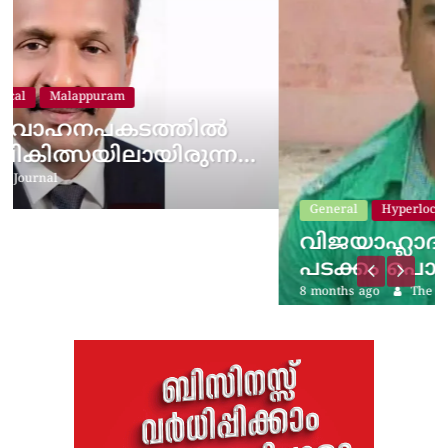
്ന…
General
Hyperlocal
Kondotty
വിജയാഹ്ലാദത്തിനിടെ സ്കൂട്ടറില
പടക്കം പൊട്ടിത്തെറിച്ചു;…
8 months ago
The Journal