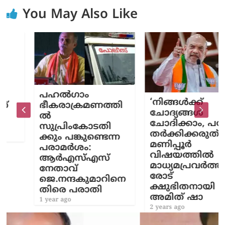
You May Also Like
പഹൽഗാം
‘നിങ്ങൾക്ക്
ഭീകരാക്രമണത്തി
ചോദ്യങ്ങൾ
ൽ
ചോദിക്കാം, പക്ഷേ
സുപ്രിംകോടതി
തർക്കിക്കരുത്’;
ക്കും പങ്കുണ്ടെന്ന
മണിപ്പൂർ
പരാമർശം:
വിഷയത്തിൽ
ആർഎസ്എസ്
മാധ്യമപ്രവർത്തക
നേതാവ്
രോട്
ജെ.നന്ദകുമാറിനെ
ക്ഷുഭിതനായി
തിരെ പരാതി
അമിത് ഷാ
1 year ago
2 years ago