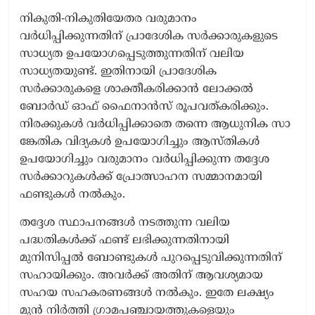
നികുതി-നികുതിയേതര വരുമാനം
വർധിപ്പിക്കുന്നതിന് പ്രാദേശിക സർക്കാരുകളുടെ
സാധ്യത ഉപയോഗപ്പെടുത്തുന്നതിന് വലിയ
സാധ്യതയുണ്ട്. ഇതിനായി പ്രാദേശിക
സർക്കാരുകളെ ശാക്തീകരിക്കാൻ ലോക്കൽ
ബോർഡ് ഓഫ് ഫൈനാൻസ് രൂപവത്കരിക്കും.
നിരക്കുകൾ വർധിപ്പിക്കാതെ തന്നെ ആധുനിക സാ​​​​
ങ്കേതിക വിദ്യകൾ ഉപയോഗിച്ചും ആസ്തികൾ
ഉപയോഗിച്ചും വരുമാനം വർധിപ്പിക്കുന്ന തദ്ദേശ
സർക്കാറുകൾക്ക് പ്രോത്സാഹന സമ്മാനമായി
ഫണ്ടുകൾ നൽകും.
തദ്ദേശ സ്ഥാപനങ്ങൾ നടത്തുന്ന വലിയ
പദ്ധതികൾക്ക് ഫണ്ട് ലഭിക്കുന്നതിനായി
മുനിസിപ്പൽ ബോണ്ടുകൾ പുറപ്പെടുവിക്കുന്നതിന്
സഹായിക്കും. അവർക്ക് അതിന് ആവശ്യമായ
സഹയ സഹകരണങ്ങൾ നൽകും. ഇതേ ലക്ഷ്യം
മുൻ നിർത്തി ഗ്രാമപഞ്ചായത്തുകളെയും