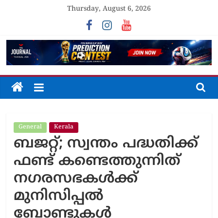
Skip
Thursday, August 6, 2026
to
content
The
Journal
General
Kerala
Unfolding
ബജറ്റ്; സ്വന്തം പദ്ധതിക്ക്
The
Truth
ഫണ്ട് കണ്ടെത്തുന്നിത്
നഗരസഭകൾക്ക്
മുനിസിപ്പൽ
ബോണ്ടുകൾ