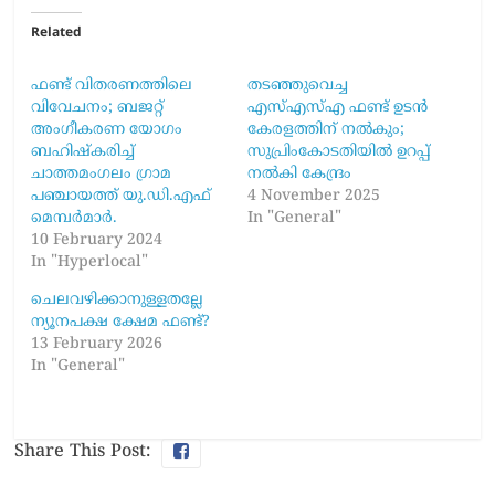
Related
ഫണ്ട് വിതരണത്തിലെ
തടഞ്ഞുവെച്ച
വിവേചനം; ബജറ്റ്
എസ്എസ്എ ഫണ്ട് ഉടൻ
അംഗീകരണ യോഗം
കേരളത്തിന് നൽകും;
ബഹിഷ്കരിച്ച്
സുപ്രിംകോടതിയിൽ ഉറപ്പ്
ചാത്തമംഗലം ഗ്രാമ
നൽകി കേന്ദ്രം
പഞ്ചായത്ത് യു.ഡി.എഫ്
4 November 2025
മെമ്പർമാർ.
In "General"
10 February 2024
In "Hyperlocal"
ചെലവഴിക്കാനുള്ളതല്ലേ
ന്യൂനപക്ഷ ക്ഷേമ ഫണ്ട്?
13 February 2026
In "General"
Share This Post: