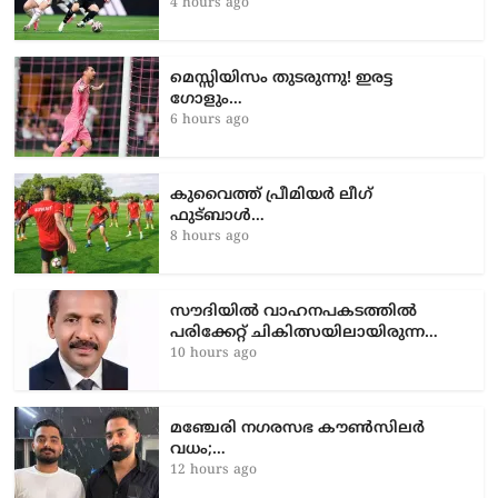
തിരിച്ചുവരവ്; ഇംഗ്ലണ്ടിനെ…
4 hours ago
മെസ്സിയിസം തുടരുന്നു! ഇരട്ട
ഗോളും…
6 hours ago
കുവൈത്ത് പ്രീമിയർ ലീഗ്
ഫുട്ബാൾ…
8 hours ago
സൗദിയിൽ വാഹനപകടത്തില്‍
പരിക്കേറ്റ് ചികിത്സയിലായിരുന്ന…
10 hours ago
മഞ്ചേരി നഗരസഭ കൗൺസിലർ
വധം;…
12 hours ago