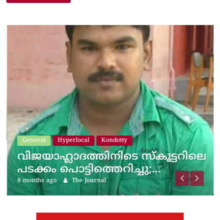
General
Hyperlocal
Kondotty
വിജയാഹ്ലാദത്തിനിടെ സ്കൂട്ടറിലെ
പടക്കം പൊട്ടിത്തെറിച്ചു;…
8 months ago
The Journal