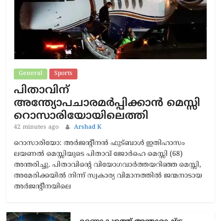
General
Sports
പിതാവിന്
അന്ത്യോപചാരമർപ്പിക്കാൻ മെസ്സി
റൊസാരിയോയിലെത്തി
42 minutes ago
Arshad K
റൊസാരിയോ: അർജന്റീനൻ ഫുട്ബാൾ ഇതിഹാസം
ലയണൽ മെസ്സിയുടെ പിതാവ് ജോർഹെ മെസ്സി (68)
അന്തരിച്ചു. പിതാവിന്റെ വിയോഗവാർത്തയറിഞ്ഞ മെസ്സി,
അമേരിക്കയിൽ നിന്ന് സ്വകാര്യ വിമാനത്തിൽ ജന്മനാടായ
അർജന്റീനയിലെ