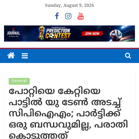
Skip
Sunday, August 9, 2026
to
content
The
Journal
General
Unfolding
പോറ്റിയെ കേറ്റിയെ
The
Truth
പാട്ടിൽ യു ടേൺ അടച്ച്
സിപിഐഎം; പാർട്ടിക്ക്
ഒരു ബന്ധവുമില്ല, പരാതി
കൊടുത്തത്