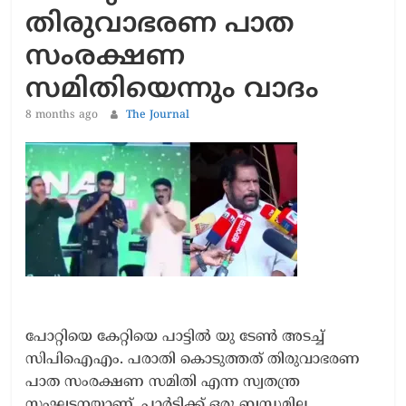
തിരുവാഭരണ പാത
സംരക്ഷണ
സമിതിയെന്നും വാദം
8 months ago
The Journal
പോറ്റിയെ കേറ്റിയെ പാട്ടിൽ യു ടേൺ അടച്ച്
സിപിഐഎം. പരാതി കൊടുത്തത് തിരുവാഭരണ
പാത സംരക്ഷണ സമിതി എന്ന സ്വതന്ത്ര
സംഘടനയാണ്. പാർട്ടിക്ക് ഒരു ബന്ധമില്ല.