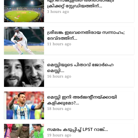
എറണാകുളത്ത് അന്താരാഷ്ട്ര
ക്രിക്കറ്റ് സ്റ്റേഡിയത്തിന്…
3 hours ago
ശ്രീലങ്ക ഇലവനെതിരായ സന്നാഹം;
ദേവ്ദത്തിന്…
11 hours ago
മെസ്സിയുടെ പിതാവ് ജോർഹെ
മെസ്സി…
16 hours ago
മെസ്സി ഇനി അർജന്റീനയ്ക്കായി
കളിക്കുമോ?…
18 hours ago
സമരം കടുപ്പിച്ച് LPST റാങ്ക്…
19 hours ago