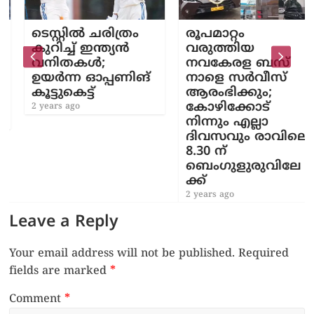
ടെസ്റ്റിൽ ചരിത്രം
രൂപമാറ്റം
കുറിച്ച് ഇന്ത്യൻ
വരുത്തിയ
വനിതകൾ;
നവകേരള ബസ്
ഉയർന്ന ഓപ്പണിങ്
നാളെ സര്‍വീസ്
കൂട്ടുകെട്ട്
ആരംഭിക്കും;
കോഴിക്കോട്
2 years ago
നിന്നും എല്ലാ
ദിവസവും രാവിലെ
8.30 ന്
ബെംഗുളുരുവിലേ
ക്ക്
2 years ago
Leave a Reply
Your email address will not be published.
Required
fields are marked
*
Comment
*