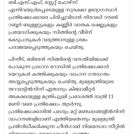
ബി.എസ്.എഫ്, സ്റ്റേറ്റ് ഫോഴ്സ്
എന്നിവയുൾപ്പെടെയുള്ള സുരക്ഷാ ഉദ്യോഗസ്ഥർ
പ്രതിഷേധക്കാരെ പിരിച്ചുവിടാൻ നിരവധി റൗണ്ട്
റബ്ബർ ബുള്ളറ്റുകളും കണ്ണീർ വാതക ഷെല്ലുകളും
പ്രയോഗിക്കുകയും സിങ്ങി​ന്‍റെ വീടിന്
കേടുപാടുകൾ വരുത്താനുള്ള ശ്രമം
പരാജയപ്പെടുത്തുകയും ചെയ്തു.
പിന്നീട്, ബിരേൻ സിങ്ങിന്‍റെ വസതിയിലേക്ക്
പോകുന്ന പ്രധാന റോഡിൽ പ്രതിഷേധക്കാർ
ടയറുകൾ കത്തിക്കുകയും വാഹന ഗതാഗതം
തടസ്സപ്പെടുത്തുകയും ചെയ്തു. മുഖ്യമന്ത്രിയുടെ
തറവാട്ടിൽനിന്ന് ഏതാനും കിലോമീറ്റർ
അകലെയുള്ള മന്ത്രിപുഖ്രി പ്രദേശത്ത് രാത്രി 11
മണി വരെ പ്രതിഷേധം തുടർന്നു.
പ്രതിഷേധക്കാരിൽ പലരും മറ്റ് മണ്ഡലങ്ങളിൽനിന്ന്
വാഹനങ്ങളിലാണ് എത്തിയതെന്നും മുഖ്യമന്ത്രി
പ്രതിനിധീകരിക്കുന്ന ഹീൻഗാങ് നിയമസഭാ സീറ്റിൽ