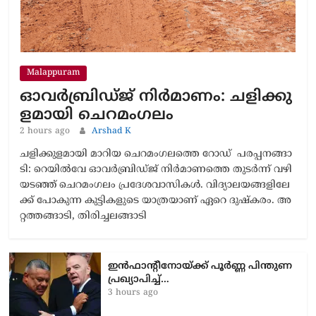
Malappuram
ഓവർബ്രിഡ്ജ് നിർമാണം: ച​ളി​ക്കു​
ള​മാ​യി ചെ​റ​മം​ഗ​ലം
2 hours ago
Arshad K
ച​ളി​ക്കു​ള​മാ​യി മാറിയ ചെ​റ​മം​ഗ​ലത്തെ റോഡ് പ​ര​പ്പ​ന​ങ്ങാ​
ടി: റെ​യി​ൽ​വേ ഓ​വ​ർ​ബ്രി​ഡ്ജ് നി​ർ​മാ​ണ​ത്തെ തു​ട​ർ​ന്ന് വ​ഴി​
യ​ട​ഞ്ഞ് ചെ​റ​മം​ഗ​ലം പ്ര​ദേ​ശ​വാ​സി​ക​ൾ. വി​ദ്യാ​ല​യ​ങ്ങ​ളി​ലേ​
ക്ക് പോ​കു​ന്ന കു​ട്ടി​ക​ളു​ടെ യാ​ത്ര​യാ​ണ് ഏ​റെ ദു​ഷ്ക​രം. അ​
റ്റ​ത്ത​ങ്ങാ​ടി, തി​രി​ച്ച​ല​ങ്ങാ​ടി
ഇൻഫാന്റീനോയ്ക്ക് പൂർണ്ണ പിന്തുണ
പ്രഖ്യാപിച്ച്…
3 hours ago