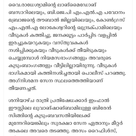
വൈ.രാധേശ്യാമി​ന്‍റെ ലാങ്‌മൈഡോങ്
ബസാറിലെയും, ബി.ജെ.പി എം.എൽ.എ പവോനം
ബ്രോജ​ന്‍റെ തൗബാൽ ജില്ലയിലെയും, കോൺഗ്രസ്
എം.എൽ.എ ലോകേശ്വറി​ന്‍റെ ഖുന്ദ്രക്‌പാമിലെയും
വീടുകൾ കത്തിച്ചു. ജനക്കൂട്ടം പാർപ്പിട വളപ്പിൽ
ഇരച്ചുകയറുകയും വസ്തുവകകൾ
നശിപ്പിക്കുകയും വീടുകൾക്ക് തീയിടുകയും
ചെയ്യുമ്പോൾ നിയമസഭാംഗങ്ങളും അവരുടെ
കുടുംബാംഗങ്ങളും വീട്ടിലില്ലായിരുന്നു. വീടുകൾ
ഭാഗികമായി കത്തിനശിച്ചതായി പൊലീസ് പറഞ്ഞു.
അഗ്‌നിശമന സേന സ്ഥലത്തെത്തിയാണ്
തീയണച്ചത്.
ശനിയാഴ്ച രാത്രി പ്രതിഷേധക്കാർ ഇംഫാൽ
ഈസ്റ്റിലെ ലുവാങ്‌ഷാങ്‌ബാമിലുള്ള ബിരേൻ
സിങ്ങി​ന്‍റെ കുടുംബവസതിയിലേക്ക്
മുന്നേറിയെങ്കിലും സുരക്ഷാ സേന ഏതാനും മീറ്റർ
അകലെ അവരെ തടഞ്ഞു. അസം റൈഫിൾസ്,