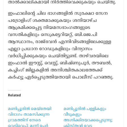
താൽക്കാലികമായി നിർത്തിവെക്കുകയും ചെയ്തു.
ഇംഫാലി​ന്‍റെ ചില ഭാഗങ്ങളിൽ സുരക്ഷാ സേന
പട്രോളിംഗ് ശക്തമാക്കുകയും ശനിയാഴ്ച
ആക്രമിക്കപ്പെട്ട നിയമസഭാംഗങ്ങളുടെ
വസതികളിലും സെക്രട്ടേറിയറ്റ്, ബി.ജെ.പി
ആസ്ഥാനം, രാജ്ഭവൻ എന്നിവിടങ്ങളിലേക്കുള്ള
എല്ലാ പ്രധാന റോഡുകളിലും വിന്യാസം
വർധിപ്പിക്കുകയും ചെയ്തിട്ടുണ്ട്. താഴ്‌വരയിലെ
ഇംഫാൽ ഈസ്റ്റ്, വെസ്റ്റ്, ബിഷ്ണുപൂർ, തൗബൽ,
കച്ചിംഗ് ജില്ലകളിൽ അനിശ്ചിതകാലത്തേക്ക്
കർഫ്യൂ ഏർപ്പെടുത്തിയതായി പൊലീസ് പറഞ്ഞു.
Related
മണിപ്പൂരിൽ മെയ്തേയി
മണിപ്പൂരിൽ പള്ളികളും
വിഭാഗം താമസിക്കുന്ന
വീടുകളും
ഗ്രാമത്തിന് നേരെ
അഗ്നിക്കിരയാക്കപ്പെടുന്നു;
വെടിവെപ്പ്; മൂന്ന് പേർ
ക്രിസ്ത്യൻ വേട്ട