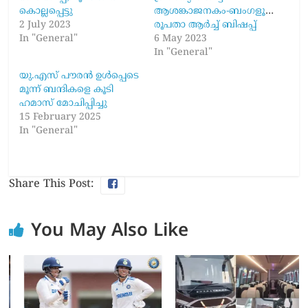
കൊല്ലപ്പെട്ടു
ആശങ്കാജനകം-ബംഗളൂരു
2 July 2023
രൂപതാ ആർച്ച് ബിഷപ്പ്
In "General"
6 May 2023
In "General"
യു.എസ് പൗരൻ ഉൾപ്പെടെ
മൂന്ന് ബന്ദികളെ കൂടി
ഹമാസ് മോചിപ്പിച്ചു
15 February 2025
In "General"
Share This Post:
You May Also Like