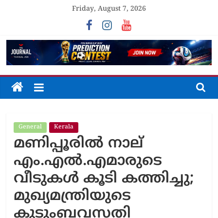
Skip
Friday, August 7, 2026
to
content
The
Journal
General
Kerala
Unfolding
മണിപ്പൂരിൽ നാല്
The
Truth
എം.എൽ.എമാരുടെ
വീടുകൾ കൂടി കത്തിച്ചു;
മുഖ്യമന്ത്രിയുടെ
കുടുംബവസതി