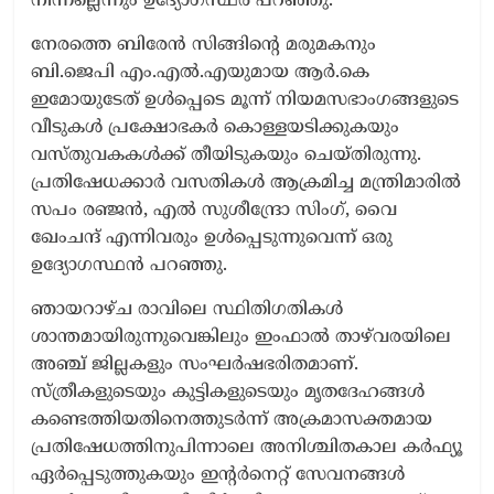
നിന്നല്ലെന്നും ഉദ്യോഗസ്ഥർ പറഞ്ഞു.
നേരത്തെ ബിരേൻ സിങ്ങി​ന്‍റെ മരുമകനും
ബി.ജെപി എം.എൽ.എയുമായ ആർ.കെ
ഇമോയുടേത് ഉൾപ്പെടെ മൂന്ന് നിയമസഭാംഗങ്ങളുടെ
വീടുകൾ പ്രക്ഷോഭകർ കൊള്ളയടിക്കുകയും
വസ്തുവകകൾക്ക് തീയിടുകയും ചെയ്തിരുന്നു.
പ്രതിഷേധക്കാർ വസതികൾ ആക്രമിച്ച മന്ത്രിമാരിൽ
സപം രഞ്ജൻ, എൽ സുശീന്ദ്രോ സിംഗ്, വൈ
ഖേംചന്ദ് എന്നിവരും ഉൾപ്പെടുന്നുവെന്ന് ഒരു
ഉദ്യോഗസ്ഥൻ പറഞ്ഞു.
ഞായറാഴ്ച രാവിലെ സ്ഥിതിഗതികൾ
ശാന്തമായിരുന്നുവെങ്കിലും ഇംഫാൽ താഴ്‌വരയിലെ
അഞ്ച് ജില്ലകളും സംഘർഷഭരിതമാണ്.
സ്ത്രീകളുടെയും കുട്ടികളുടെയും മൃതദേഹങ്ങൾ
കണ്ടെത്തിയതിനെത്തുടർന്ന് അക്രമാസക്തമായ
പ്രതിഷേധത്തിനുപിന്നാലെ അനിശ്ചിതകാല കർഫ്യൂ
ഏർപ്പെടുത്തുകയും ഇന്‍റർനെറ്റ് സേവനങ്ങൾ