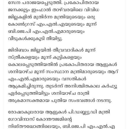
സേന പരാജയപ്പെടുത്തി. പ്രകോപിതരായ
ജനക്കൂട്ടം ഇംഫാൽ താഴ്‌വരയിലെ വിവിധ
ജില്ലകളിൽ മുതിർന്ന മന്ത്രിയുടെയും ഒരു
കോൺഗ്രസ് എം.എൽ.എയുടെയും മൂന്ന്
ബി.ജെ.പി എം.എൽ.എമാരുടെയും
വീടുകൾക്കുകൂടി തീയിട്ടു.
ജിരിബാം ജില്ലയിൽ തീവ്രവാദികൾ മൂന്ന്
സ്ത്രീകളെയും മൂന്ന് കുട്ടികളെയും
കൊലപ്പെടുത്തിയതിൽ പ്രകോപിതരായ ആളുകൾ
ശനിയാഴ്ച മൂന്ന് സംസ്ഥാന മന്ത്രിമാരുടെയും ആറ്
എം.എൽ.എമാരുടെയും വസതികൾ
ആക്രമിച്ചിരുന്നു. തുടർന്ന് അനിശ്ചിതകാല കർഫ്യൂ
ഏർപ്പെടുത്തിയിട്ടും ശനിയാഴ്ച രാത്രി
അക്രമാസക്തമായ പുതിയ സംഭവങ്ങൾ നടന്നു.
രോഷാകുലരായ ആളുകൾ പി.ഡബ്ല്യു.ഡി മന്ത്രി
ഗോവിന്ദാസ് കോന്തൗജമി​ന്‍റെ
നിങ്‌തൗഖോങ്ങിലെയും, ബി.ജെ.പി എം.എൽ.എ