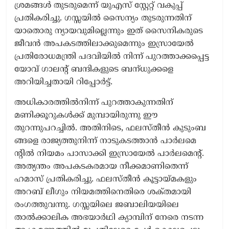
ശ്രമങ്ങൾ തുടരുമെന്ന്​ യുഎസ്​ സ്റ്റേറ്റ് വകുപ്പ്​
പ്രതികരിച്ചു. ഗസ്സയിൽ സൈന്യം തുടരുന്നതിന്
യാതൊരു ന്യായവുമില്ലെന്നും ഇത് സൈനികരുടെ
ജീവൻ അപകടത്തിലാക്കുമെന്നും ഇസ്രായേൽ
പ്രതിരോധമന്ത്രി പദവിയിൽ നിന്ന്​ പുറത്താക്കപ്പെട്ട
യോവ് ഗാലന്റ് ബന്ദികളുടെ ബന്​ധുക്ക​ളെ
അറിയിച്ചതായി റിപ്പോർട്ട്​.
അധികാരത്തിൽനിന്ന് പുറത്താകുന്നതിന്
മണിക്കൂറുകൾക്ക് മുമ്പായിരുന്നു ഈ
തുറന്നുപറച്ചിൽ. അതിനിടെ, ഫ​ല​സ്തീ​ൻ കു​ടും​ബ​
ങ്ങ​ളെ രാ​ജ്യ​ത്തു​നി​ന്ന് നാ​ടു​ക​ട​ത്താ​ൻ പാ​ർ​ല​മെ​
ന്‍റില്‍ നി​യ​മം പാ​സാ​ക്കി ഇ​സ്രാ​യേ​ൽ പാ​ർ​ല​മെ​ന്‍റ്.
അത്യന്തം അപകടകരമായ നീക്കമാണിതെന്ന്​
ഹമാസ്​ പ്രതികരിച്ചു. ഫലസ്തീൻ കൂട്ടായ്​മകളും
അറബ്​ ലീഗും നിയമത്തിനെതിരെ ശക്​തമായി
രംഗത്തുവന്നു. ഗസ്സയിലെ ജബാലിയയിലെ
താൽക്കാലിക അഭയാർഥി ക്യാമ്പിന് നേരെ നടന്ന