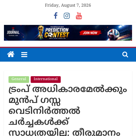
Skip
Friday, August 7, 2026
to
content
The
Journal
General
International
Unfolding
ട്രംപ് അധികാരമേല്‍ക്കും
The
Truth
മുന്‍പ് ഗസ്സ
വെടിനിർത്തൽ
ചർച്ചകൾക്ക്
സാധ്യതയില്ല; തീരുമാനം