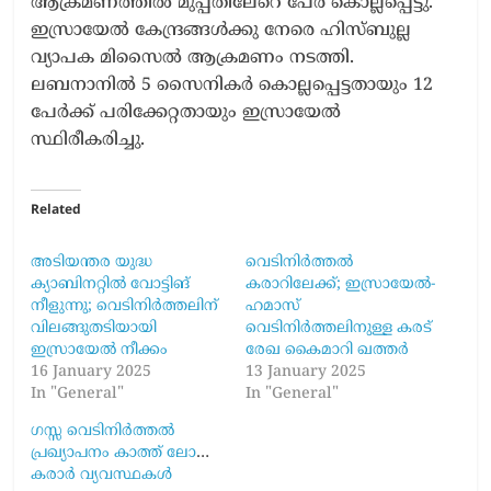
ആക്രമണത്തിൽ മുപ്പതിലേറെ പേർ കൊല്ലപ്പെട്ടു.
ഇസ്രായേൽ കേന്ദ്രങ്ങൾക്കു നേരെ ഹിസ്​ബുല്ല
വ്യാപക മിസൈൽ ആക്രമണം നടത്തി.
ലബനാനിൽ 5 സൈനികർ കൊല്ലപ്പെട്ടതായും 12
പേർക്ക്​ പരിക്കേറ്റതായും ഇസ്രായേൽ
സ്ഥിരീകരിച്ചു.
Related
അടിയന്തര യുദ്ധ
വെടിനിർത്തൽ
ക്യാബിനറ്റിൽ വോട്ടിങ്
കരാറിലേക്ക്‌; ഇസ്രായേൽ-
നീളുന്നു; വെടിനിർത്തലിന്
ഹമാസ്
വിലങ്ങുതടിയായി
വെടിനിർത്തലിനുള്ള കരട്
ഇസ്രായേൽ നീക്കം
രേഖ കൈമാറി ഖത്തര്‍
16 January 2025
13 January 2025
In "General"
In "General"
ഗസ്സ വെടിനിർത്തൽ
പ്രഖ്യാപനം കാത്ത് ലോകം;
കരാർ വ്യവസ്ഥകൾ