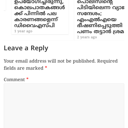
ഉപയോഗിച്ചിരുന്നു,
പൊലീസിന്‍റെ
കൊലപാതകങ്ങൾ
പിടിയിലെന്ന വ്യാജ
ക്ക് പിന്നിൽ പല
സന്ദേശം;
കാരണങ്ങളെന്ന്
എംഎൽഎയെ
ഡിവൈഎസ്‍പി
ഭീഷണിപ്പെടുത്തി
പണം തട്ടാൻ ശ്രമം
1 year ago
2 years ago
Leave a Reply
Your email address will not be published.
Required
fields are marked
*
Comment
*