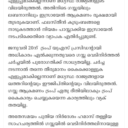
എളുപ്പമാകില്ലെന്നാണ് മധ്യസ്ഥ രാജ്യങ്ങളുടെ
വിലയിരുത്തൽ. അതിനിടെ ഗസ്സയിലും
ലബനാനിലും ഇസ്രായേൽ ആക്രമണം രൂക്ഷമായി
തുടരുകയാണ്. ഫലസ്തീൻ കുടുംബങ്ങളെ
നാടുകടത്താൻ നിയമം പാസ്സാക്കിയ ഇസ്രായേൽ
നടപടിക്കെതിരെ വ്യാപക എതിർപ്പുമുണ്ട്​.
ജനുവരി 20ന്​ ​ ട്രംപ്​ യുഎസ്​ പ്രസിഡന്‍റായി
അധികാരം ഏൽക്കുന്നതുവരെ ഗസ്സ വെടിനിർത്തൽ
ചർച്ചയിൽ പുരോഗതിക്ക്​ സാധ്യതയില്ല. ചർച്ച
നടന്നാൽ തന്നെ തീരുമാനം കൈക്കൊള്ളുക
എളുപ്പമാകില്ലെന്നാണ്​ മധ്യസ്ഥ രാജ്യങ്ങളായ
ഖത്തറിന്‍റെയും ഈജിപ്തിന്‍റെയും വിലയിരുത്തൽ.
ഗ​സ്സ ആ​ക്ര​മ​ണം ട്രം​പ് ഏ​തു രീ​തി​യി​ലാകും ട്രംപ്​
കൈ​കാ​ര്യം ചെ​യ്യു​കയെ​ന്ന കാ​ര്യ​ത്തിലും വ്യക്​
തതയില്ല.
അതേസമയം പുതിയ നിർദേശം ഹമാസ്​ തള്ളിയ
സാഹചര്യത്തിൽ ഗസ്സയിൽ വെടിനിർത്തലിനായുള്ള