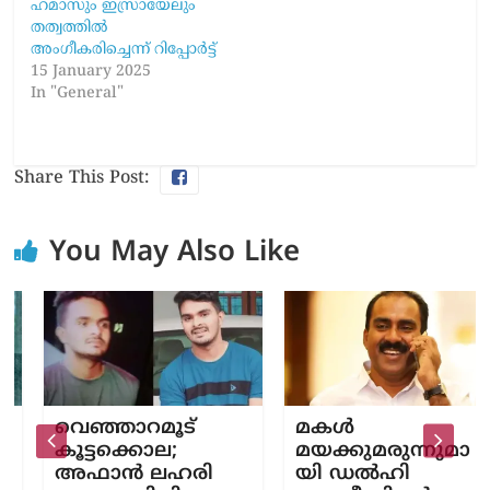
ഹമാസും ഇസ്രായേലും
തത്വത്തിൽ
അംഗീകരിച്ചെന്ന് റിപ്പോർട്ട്
15 January 2025
In "General"
Share This Post:
You May Also Like
വെഞ്ഞാറമൂട്
മകൾ
കൂട്ടക്കൊല;
മയക്കുമരുന്നുമാ
അഫാൻ ലഹരി
യി ഡൽഹി