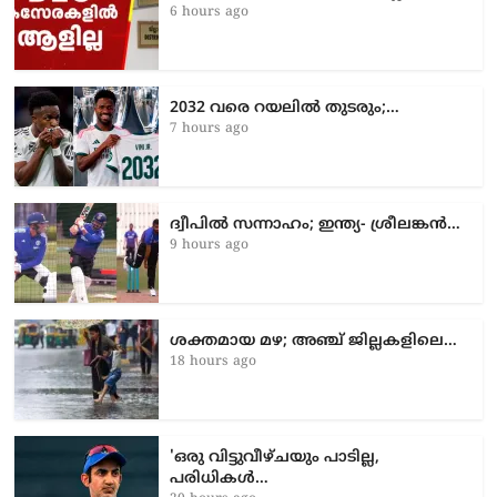
6 hours ago
2032 വരെ റയലിൽ തുടരും;…
7 hours ago
ദ്വീപിൽ സന്നാഹം; ഇന്ത്യ- ശ്രീലങ്കൻ…
9 hours ago
ശക്തമായ മഴ; അഞ്ച് ജില്ലകളിലെ…
18 hours ago
'ഒരു വിട്ടുവീഴ്ചയും പാടില്ല,
പരിധികൾ…