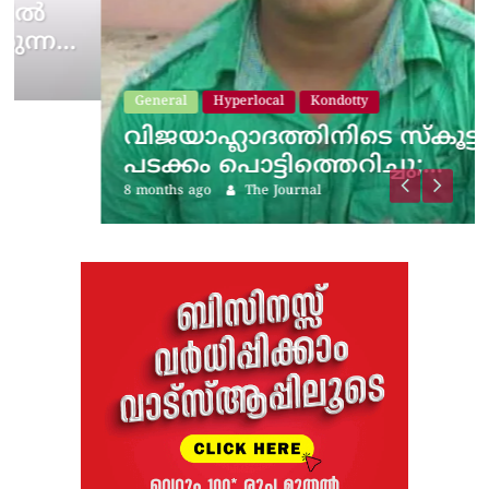
General
Hyperlocal
Kondotty
വിജയാഹ്ലാദത്തിനിടെ സ്കൂട്ടറിലെ
പടക്കം പൊട്ടിത്തെറിച്ചു;…
8 months ago
The Journal