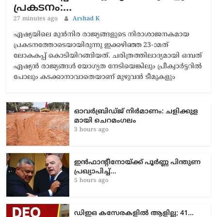
പ്രകടനം:…
27 minutes ago
Arshad K
ഏഷ്യയിലെ മുന്‍നിര രാജ്യങ്ങളുടെ നിരാശാജനകമായ
പ്രകടനത്തോടെയായിരുന്നു ഇക്കഴിഞ്ഞ 23-ാമത്
ലോകകപ്പ് കൊടിയിറങ്ങിയത്. ചരിത്രത്തിലാദ്യമായി ഒമ്പത്
ഏഷ്യൻ രാജ്യങ്ങള്‍ യോഗ്യത നേടിയെങ്കിലും പ്രീക്വാര്‍ട്ടറില്‍
പോലും കടക്കാനാവാതെയാണ് മുഴുവന്‍ ടീമുകളും
ഓവർബ്രിഡ്ജ് നിർമാണം: ച​ളി​ക്കു​ള​
മാ​യി ചെ​റ​മം​ഗ​ലം
3 hours ago
ഇൻഫാന്റീനോയ്ക്ക് പൂർണ്ണ പിന്തുണ
പ്രഖ്യാപിച്ച്…
5 hours ago
ഡിഇഒ കസേരകളില്‍ ആളില്ല; 41…