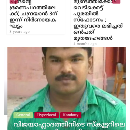
ചന്ദ്രന്റെ
മുണ്ടത്തിക്കോട്
ഭ്രമണപഥത്തിലേ
വെടിക്കെട്ട്
ക്ക്; ചന്ദ്രയാന്‍ 3ന്
പുരയിൽ
ഇന്ന് നിര്‍ണായക
സ്ഫോടനം ;
ഘട്ടം
ഇതുവരെ ലഭിച്ചത്
ഒൻപത്
3 years ago
മൃതദേഹങ്ങൾ
4 months ago
General
Hyperlocal
Kondotty
വിജയാഹ്ലാദത്തിനിടെ സ്കൂട്ടറിലെ