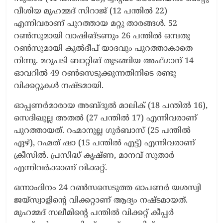
വീശിയ മുഹമ്മദ് സിറാജ് (12 പന്തിൽ 22)
എന്നിവരാണ് പുറത്തായ മറ്റു താരങ്ങൾ. 52
റൺസുമായി വാഷിങ്ടണും 26 പന്തിൽ ഒമ്പതു
റൺസുമായി കുൽദീപ് യാദവും പുറത്താകാതെ
നിന്നു. മറുപടി ബാറ്റിങ് തുടങ്ങിയ അഫ്ഗാന് 14
ഓവറിൽ 49 റൺസെടുക്കുന്നതിനിടെ രണ്ടു
വിക്കറ്റുകൾ നഷ്ടമായി.
ഓപ്പണർമാരായ അബ്ദുൽ മാലിക് (18 പന്തിൽ 16),
സെദിഖുല്ല അതൽ (27 പന്തിൽ 17) എന്നിവരാണ്
പുറത്തായത്. റഹ്മാനുല്ല ഗുർബാസ് (25 പന്തിൽ
ഏഴ്), റഹ്മത് ഷാ (15 പന്തിൽ എട്ട്) എന്നിവരാണ്
ക്രീസിൽ. പ്രസിദ്ധ് കൃഷ്ണ, മാനവ് സുതാർ
എന്നിവർക്കാണ് വിക്കറ്റ്.
ഒന്നാംദിനം 24 റൺസസെടുത്ത ഓപണർ യശസ്വി
ജയ്സ്വാളിന്റെ വിക്കറ്റാണ് ആദ്യം നഷ്ടമായത്.
മുഹമ്മദ് സലീമിന്റെ പന്തിൽ വിക്കറ്റ് കീപ്പർ