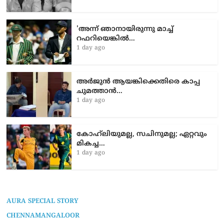
'അന്ന് ഞാനായിരുന്നു മാച്ച്
റഫറിയെങ്കിൽ…
1 day ago
അർജുൻ ആയങ്കിക്കെതിരെ കാപ്പ
ചുമത്താൻ…
1 day ago
കോഹ്‌ലിയുമല്ല, സചിനുമല്ല; ഏറ്റവും
മികച്ച…
1 day ago
AURA SPECIAL STORY
CHENNAMANGALOOR