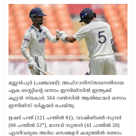
മുല്ലൻപുർ (പഞ്ചാബ്): അഫ്ഗാനിസ്താനെതിരായ
ഏക ടെസ്റ്റിന്‍റെ ഒന്നാം ഇന്നിങ്സിൽ ഇന്ത്യക്ക്
കൂറ്റൻ സ്കോർ. 564 റൺസിൽ ആതിഥേയർ ഒന്നാം
ഇന്നിങ്സ് ഡിക്ലയർ ചെയ്തു.
ഋഷഭ് പന്ത് (121 പന്തിൽ 81), വാഷിങ്ടൺ സുന്ദർ
(68 പന്തിൽ 52*), മാനവ് സുതാർ (41 പന്തിൽ 28)
എന്നിവരുടെ അർധ സെഞ്ച്വറി കരുത്തിൽ രണ്ടാം