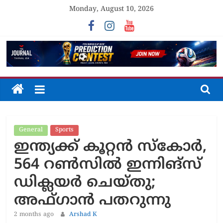
Skip
Monday, August 10, 2026
to
content
The
Journal
General
Sports
Unfolding
ഇന്ത്യക്ക് കൂറ്റൻ സ്കോർ,
The
Truth
564 റൺസിൽ ഇന്നിങ്സ്
ഡിക്ലയർ ചെയ്തു;
അഫ്ഗാൻ പതറുന്നു
2 months ago
Arshad K