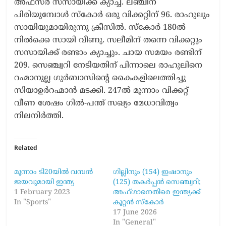
അഫ്സർ സസായിക്ക് ക്യാച്ച്. ലഞ്ചിന്
പിരിയുമ്പോൾ സ്കോർ ഒരു വിക്കറ്റിന് 96. രാഹുലും
സായിയുമായിരുന്നു ക്രീസിൽ. സ്കോർ 180ൽ
നിൽക്കെ സായി വീണു. സലീമിന് തന്നെ വിക്കറ്റും
സസായിക്ക് രണ്ടാം ക്യാച്ചും. ച‍ായ സമയം രണ്ടിന്
209. സെഞ്ച്വറി നേടിയതിന് പിന്നാലെ രാഹുലിനെ
റഹ്മാനുല്ല ഗുർബാസിന്റെ കൈകളിലെത്തിച്ചു
സിയാഉർറഹ്മാൻ മടക്കി. 247ൽ മൂന്നാം വിക്കറ്റ്
വീണ ശേഷം ഗിൽ-പന്ത് സഖ്യം മേധാവിത്വം
നിലനിർത്തി.
Related
മൂന്നാം ടി20യിൽ വമ്പന്‍
ഗില്ലിനും (154) ഇഷാനും
ജയവുമായി ഇന്ത്യ
(125) തകർപ്പൻ സെഞ്ച്വറി;
1 February 2023
അഫ്ഗാനെതിരെ ഇന്ത്യക്ക്
In "Sports"
കൂറ്റൻ സ്കോർ
17 June 2026
In "General"