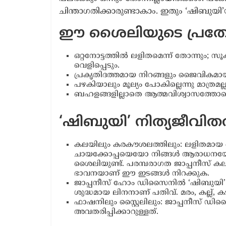
ചിന്താഗതിക്കാരുണ്ടാകാം. ഇതും ‘ഷിബുയ
ഈ ശൈലിയുടെ പ്രത
ഒറ്റനോട്ടത്തിൽ ലളിതമെന്ന് തോന്നും; 
വെളിപ്പെടും.
പ്രകൃതിദത്തമായ നിറങ്ങളും ജൈവികമാ
പഴകിയാലും മൂല്യം പോകില്ലെന്നു മാത്രമല
ബഹളങ്ങളില്ലാതെ ആത്മവിശ്വാസത്തോട
‘ഷിബുയി’ നിത്യജീവി
കലയിലും കരകൗശലത്തിലും: ലളിതമായ ഒ
ചായക്കോപ്പയെയോ നിങ്ങൾ ആരാധനയോടെ 
ശൈലിയുണ്ട്. പരമ്പരാഗത ജാപ്പനീസ് കലയ
ഭാവനയാണ് ഈ ഇടങ്ങൾ നിറക്കുക.
ജാപ്പനീസ് ഹോം ഡിസൈനിൽ ‘ഷിബുയി’ 
ശുദ്ധമായ ലിനനാണ് പതിവ്. മരം, കല്ല്, 
ഫാഷനിലും സ്റ്റൈലിലും: ജാപ്പനീസ് 
അവതരിപ്പിക്കാറുള്ളത്.