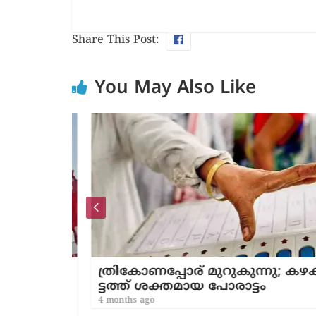
Share This Post:
You May Also Like
ങളിലെ
ത്രി​കോ​ണ​പ്പോ​ര് മുറുകുന്നു; ക​ഴ​ക്കൂ​
ന്
ട്ടത്ത് ശക്തമായ പോരാട്ടം
ര
4 months ago