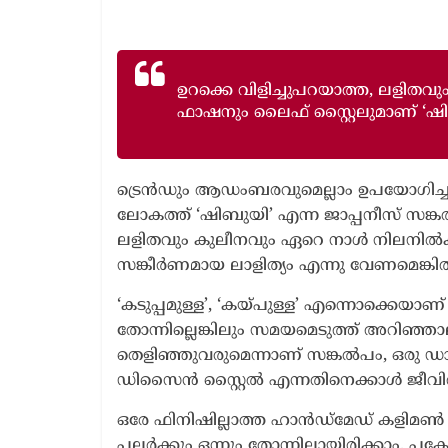
1 year ago
The 
ഉറക്കെ വിളിച്ചുപറയാത്ത, ലളിത
ഫാഷനും ലൈഫ് സ്റ്റൈലുമാണ് ‘ഷ
ട്രെൻഡും ആഡംബരവുമെല്ലാം ഉപയോഗിച്ചു
ലോകത്ത് ‘ഷിബുയി’ എന്ന ജാപ്പനീസ് സങ്കൽപ
ലളിതവും കുലീനവും ഏറെ നാൾ നിലനിൽക്
സങ്കീർണമായ ലാളിത്യം എന്നു വേണമെങ്കിൽ
‘കടുപ്പമുള്ള’, ‘കയ്പുള്ള’ എന്നൊക്കെ
തോന്നില്ലെങ്കിലും സമയമെടുത്ത് അറിഞ്ഞാല
തെളിഞ്ഞുവരുമെന്നാണ് സങ്കൽപം, ഒരു ഡാ
ഡിസൈൻ സ്റ്റൈൽ എന്നതിനെക്കാൾ ജീവ
ഒരേ ഫിനിഷില്ലാത്ത ഹാൻഡ്മേഡ് കളിമൺ 
പലർക്കും ഒന്നും തോന്നില്ലായിരിക്കാം. പക