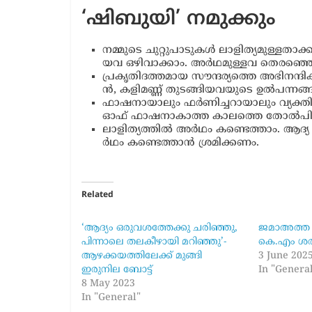
‘ഷി​ബു​യി’ ന​മു​ക്കും
ന​മ്മു​ടെ ചു​റ്റു​പാ​ടു​ക​ൾ ലാ​ളി​ത്യ​മു​ള്ള​ത
യ​വ ഒ​ഴി​വാ​ക്കാം. അ​ർ​ഥ​മു​ള്ള​വ തെ​ര​ഞ്ഞെ​
പ്ര​കൃ​തി​ദ​ത്ത​മാ​യ സൗ​ന്ദ​ര്യ​ത്തെ അ​ഭി​ന​ന്ദി
ൻ, ക​ളി​മ​ണ്ണ് തു​ട​ങ്ങി​യ​വ​യു​ടെ ഉ​ൽ​പ​ന്ന​
ഫാ​ഷ​നാ​യാ​ലും ഫ​ർ​ണി​ച്ച​റാ​യാ​ലും വ്യ​ക്ത
ഓ​ഫ് ഫാ​ഷ​നാ​കാ​ത്ത കാ​ല​ത്തെ തോ​ൽ​പി​ക്ക
ലാ​ളി​ത്യ​ത്തി​ൽ അ​ർ​ഥം ക​ണ്ടെ​ത്താം. ആ​ദ്യ ക
ർ​ഥം ക​ണ്ടെ​ത്താ​ൻ ശ്ര​മി​ക്ക​ണം.
Related
‘ആദ്യം ഒരുവശത്തേക്കു ചരിഞ്ഞു,
ജമാഅത്ത 
പിന്നാലെ തലകീഴായി മറിഞ്ഞു’-
കെ.എം ശരീ
ആഴക്കയത്തിലേക്ക് മുങ്ങി
3 June 202
ഇരുനില ബോട്ട്
In "Genera
8 May 2023
In "General"