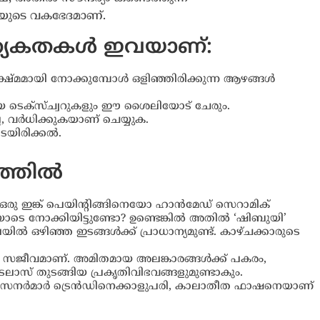
ി’യുടെ വകഭേദമാണ്.
്യേകതകൾ ഇവയാണ്:
സൂക്ഷ്മമായി നോക്കുമ്പോൾ ഒളിഞ്ഞിരിക്കുന്ന ആഴങ്ങൾ
യ ടെക്സ്ച്വറുകളും ഈ ശൈലിയോട് ചേരും.
്ല, വർധിക്കുകയാണ് ചെയ്യുക.
െയിരിക്കൽ.
തത്തിൽ
രു ഇങ്ക് പെയിന്റിങ്ങിനെയോ ഹാൻമേഡ് സെറാമിക്
നോക്കിയിട്ടുണ്ടോ? ഉണ്ടെങ്കിൽ അതിൽ ‘ഷിബുയി’
ിൽ ഒഴിഞ്ഞ ഇടങ്ങൾക്ക് പ്രാധാന്യമുണ്ട്. കാഴ്ചക്കാരുടെ
സജീവമാണ്. അമിതമായ അലങ്കാരങ്ങൾക്ക് പകരം,
കടലാസ് തുടങ്ങിയ പ്രകൃതിവിഭവങ്ങളുമുണ്ടാകും.
ഡിസൈനർമാർ ട്രെൻഡിനെക്കാളുപരി, കാലാതീത ഫാഷനെയാണ്