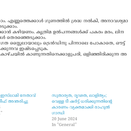
ാ​ക്കാം. എ​ണ്ണ​ത്തെ​ക്കാ​ൾ ഗു​ണ​ത്തി​ൽ ശ്ര​ദ്ധ ന​ൽ​കി, അ​നാ​വ​ശ്യ​മാ​
ടു​ക്കാം.
​ക്കാ​ൻ ക​ഴി​യ​ണം. കൃ​ത്രി​മ ഉ​ൽ​പ​ന്ന​ങ്ങ​ൾ​ക്ക് പ​ക​രം മ​രം, ലി​ന​
ങ്ങ​ൾ തെ​ര​ഞ്ഞെ​ടു​ക്കാം.
ി​ഗ​ത സ്റ്റൈ​ലാ​യാ​ലും ട്രെ​ൻ​ഡി​നു പി​ന്നാ​ലെ പോ​കാ​തെ, ഔ​ട്ട്
ു​ന്ന​വ ഇ​ഷ്ട​പ്പെ​ടു​ക.
ാ​ഴ്ച​യി​ൽ കാ​ണു​ന്ന​തി​നെ​ക്കാ​ളു​പ​രി, ഒ​ളി​ഞ്ഞി​രി​ക്കു​ന്ന അ​
ഇസ്‌ലാമി നേതാവ്
സുതാര്യത, ദൃഢത, ലാളിത്യം;
ഫ് അന്തരിച്ചു
വെള്ള ടീ ഷർട്ട് ധരിക്കുന്നതിന്റെ
5
കാരണം വ്യക്തമാക്കി രാഹുൽ
l"
ഗാന്ധി
20 June 2024
In "General"