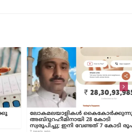
ലോകമലയാളികൾ കൈകോർക്കുന്നു;
അബ്ദുറഹീമിനായി 28 കോടി
സ്വരൂപിച്ചു; ഇനി വേണ്ടത് 7 കോടി രൂപ
2 years ago