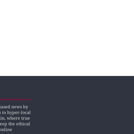
biased news by
s to hyper-local
pin, where true
keep the ethical
online