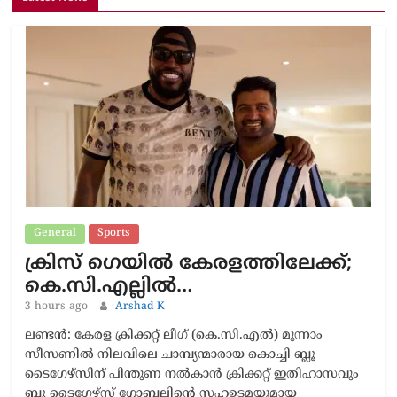
General
Sports
ക്രിസ് ഗെയിൽ കേരളത്തിലേക്ക്;
കെ.സി.എല്ലിൽ…
3 hours ago
Arshad K
ലണ്ടൻ: കേരള ക്രിക്കറ്റ് ലീഗ് (കെ.സി.എൽ) മൂന്നാം
സീസണിൽ നിലവിലെ ചാമ്പ്യന്മാരായ കൊച്ചി ബ്ലൂ
ടൈഗേഴ്സിന് പിന്തുണ നൽകാൻ ക്രിക്കറ്റ് ഇതിഹാസവും
ബ്ലൂ ടൈഗേഴ്സ് ഗ്ലോബലിന്റെ സഹഉടമയുമായ