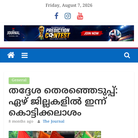
Skip
Friday, August 7, 2026
to
content
The
Journal
General
Unfolding
തദ്ദേശ തെരഞ്ഞെടുപ്പ്:
The
Truth
ഏഴ് ജില്ലകളിൽ ഇന്ന്
കൊട്ടിക്കലാശം
8 months ago
The Journal