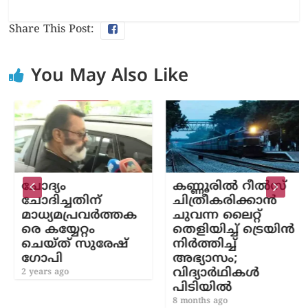
Share This Post:
You May Also Like
ചോദ്യം
കണ്ണൂരിൽ റീൽസ്
ചോദിച്ചതിന്
ചിത്രീകരിക്കാൻ
മാധ്യമപ്രവർത്തക
ചുവന്ന ലൈറ്റ്
രെ കയ്യേറ്റം
തെളിയിച്ച് ട്രെയിൻ
ചെയ്ത് സുരേഷ്
നിർത്തിച്ച്
ഗോപി
അഭ്യാസം;
വിദ്യാർഥികൾ
2 years ago
പിടിയിൽ
8 months ago