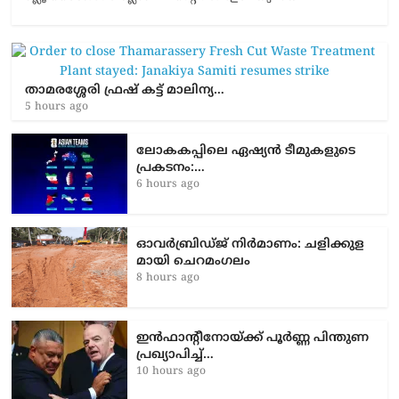
താമരശ്ശേരി ഫ്രഷ് കട്ട് മാലിന്യ…
5 hours ago
ലോകകപ്പിലെ ഏഷ്യന്‍ ടീമുകളുടെ
പ്രകടനം:…
6 hours ago
ഓവർബ്രിഡ്ജ് നിർമാണം: ച​ളി​ക്കു​ള​
മാ​യി ചെ​റ​മം​ഗ​ലം
8 hours ago
ഇൻഫാന്റീനോയ്ക്ക് പൂർണ്ണ പിന്തുണ
പ്രഖ്യാപിച്ച്…
10 hours ago