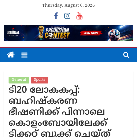
Skip
Thursday, August 6, 2026
to
content
The
Journal
General
Sports
Unfolding
ടി20 ലോകകപ്പ്:
The
Truth
ബഹിഷ്കരണ
ഭീഷണിക്ക് പിന്നാലെ
കൊളംബോയിലേക്ക്
ടിക്കറ്റ് ബുക്ക് ചെയ്ത്