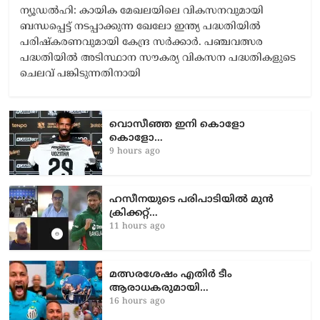
ന്യൂഡൽഹി: കായിക മേഖലയിലെ വികസനവുമായി
ബന്ധപ്പെട്ട് നടപ്പാക്കുന്ന ഖേലോ ഇന്ത്യ പദ്ധതിയിൽ
പരിഷ്കരണവുമായി കേന്ദ്ര സർക്കാർ. പഞ്ചവത്സര
പദ്ധതിയിൽ അടിസ്ഥാന സൗകര്യ വികസന പദ്ധതികളുടെ
ചെലവ് പങ്കിടുന്നതിനായി
വൊസീഞ്ഞ ഇനി കൊളോ
കൊളോ…
9 hours ago
ഹസീനയുടെ പരിപാടിയിൽ മുൻ
ക്രിക്കറ്റ്…
11 hours ago
മത്സരശേഷം എതിർ ടീം
ആരാധകരുമായി…
16 hours ago