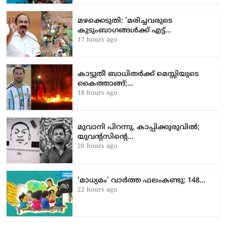
മഴക്കെടുതി: ‘മരിച്ചവരുടെ
കുടുംബാഗങ്ങൾക്ക് എട്ട്…
17 hours ago
കാട്ടുതീ ബാധിതർക്ക് മെസ്സിയുടെ
കൈത്താങ്ങ്;…
18 hours ago
മുവാനി പിറന്നു, കാപ്പിക്കുരുവിൽ;
യുവന്റസിന്റെ…
20 hours ago
‘മാ​ധ്യ​മം’ വാ​ർ​ത്ത ഫ​ലം​ക​ണ്ടു; 148…
22 hours ago