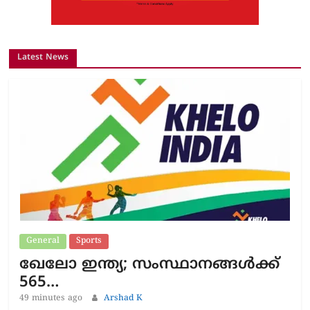
Latest News
General
Sports
ഖേലോ ഇന്ത്യ; സംസ്ഥാനങ്ങൾക്ക്
565…
49 minutes ago
Arshad K