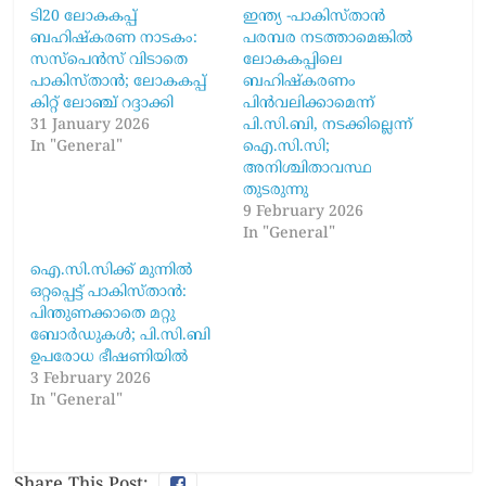
ടി20 ലോകകപ്പ്
ഇന്ത്യ -പാകിസ്താൻ
ബഹിഷ്‍കരണ നാടകം:
പരമ്പര നടത്താമെങ്കിൽ
സസ്​പെൻസ് വിടാതെ
ലോകകപ്പിലെ
പാകിസ്താൻ; ലോകകപ്പ്
ബഹിഷ്കരണം
കിറ്റ് ലോഞ്ച് റദ്ദാക്കി
പിൻവലിക്കാമെന്ന്
31 January 2026
പി.സി.ബി, നടക്കില്ലെന്ന്
In "General"
ഐ.സി.സി;
അനിശ്ചിതാവസ്ഥ
തുടരുന്നു
9 February 2026
In "General"
ഐ.സി.സിക്ക് മുന്നിൽ
ഒറ്റപ്പെട്ട് പാകിസ്താൻ:
പിന്തുണക്കാതെ മറ്റു
ബോർഡുകൾ; പി.സി.ബി
ഉപരോധ ഭീഷണിയിൽ
3 February 2026
In "General"
Share This Post: