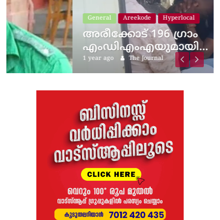
General
Areekode
Hyperlocal
അരീക്കോട് 196 ​ഗ്രാം
എംഡിഎംഎയുമായി…
1 year ago
The Journal
ലെ