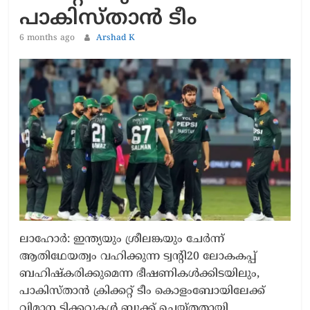
പാകിസ്താൻ ടീം
6 months ago
Arshad K
ലാഹോർ: ഇന്ത്യയും ശ്രീലങ്കയും ചേർന്ന്
ആതിഥേയത്വം വഹിക്കുന്ന ട്വന്‍റി20 ലോകകപ്പ്
ബഹിഷ്കരിക്കുമെന്ന ഭീഷണികൾക്കിടയിലും,
പാകിസ്താൻ ക്രിക്കറ്റ് ടീം കൊളംബോയിലേക്ക്
വിമാന ടിക്കറ്റുകൾ ബുക്ക് ചെയ്തതായി