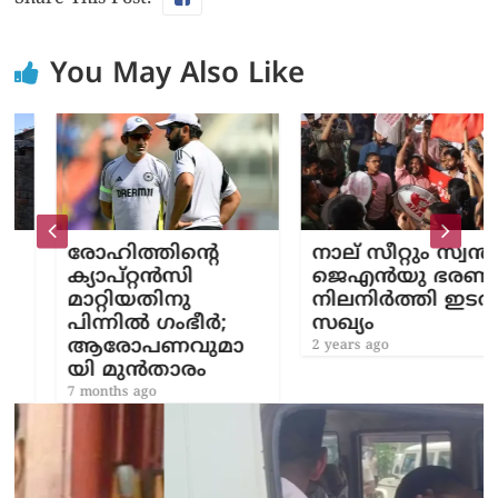
You May Also Like
രോഹിത്തിന്‍റെ
നാല് സീറ്റും സ്വന്തം;
ക്യാപ്റ്റൻസി
ജെഎൻയു ഭരണം
മാറ്റിയതിനു
നിലനിർത്തി ഇടത്
പിന്നിൽ ഗംഭീർ;
സഖ്യം
ആരോപണവുമാ
2 years ago
യി മുൻതാരം
7 months ago