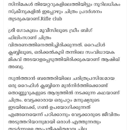
സിനിമകൾ തിയേറ്ററുകളിലെത്തിയിട്ടും നൂറിലധികം
സ്‌ക്രീനുകളിൽ ഇപ്പോഴും ചിത്രം പ്രദർശനം
തുടരുകയാണ്.Rifle club
ശ്രീ ഗോകുലം മൂവീസിലൂടെ ഡ്രീം ബിഗ്
ഫിലിംസാണ് ചിത്രം
വിതരണത്തിനെത്തിച്ചിരിക്കുന്നത്. റൈഫിൾ
ക്ലബ്ബിലൂടെ, ഒരിക്കൽകൂടി തന്നിലെ സംവിധായക
മികവ് അടയാളപ്പെടുത്തിയിരിക്കുകയാണ് ആഷിഖ്
അബു.
സുൽത്താൻ ബത്തേരിയിലെ ചരിത്രപ്രസിദ്ധമായ
ഒരു റൈഫിൾ ക്ലബ്ബിനെ മുൻനിർത്തിക്കൊണ്ട്
തൊണ്ണൂറുകളുടെ ആദ്യത്തിൽ നടക്കുന്ന കഥയാണ്
ചിത്രം. വേട്ടക്കാരായ ഒരുപറ്റം മനുഷ്യരുടെ
ഇടയിലേക്ക്, ഗൺ ഉപയോഗിക്കുന്നത്
എങ്ങനെയെന്ന് പഠിക്കാനും വേട്ടക്കാരുടെ ജീവിതം
അടുത്തറിയാനുമായി ഒരാൾ എത്തുന്നതും
തുടർന്നുള്ള അപ്രതീക്ഷിതമായ ചില