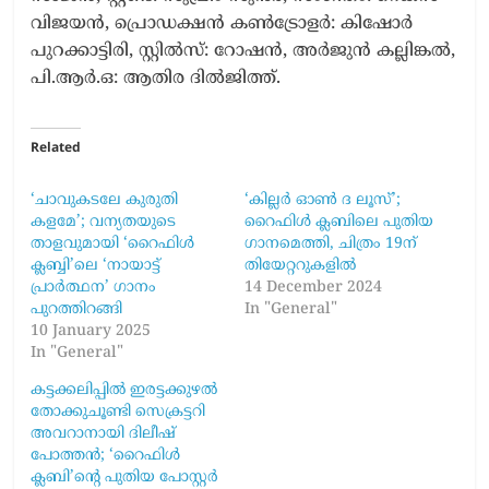
വിജയൻ, പ്രൊഡക്ഷൻ കൺട്രോളർ: കിഷോർ
പുറക്കാട്ടിരി, സ്റ്റിൽസ്: റോഷൻ, അർജുൻ കല്ലിങ്കൽ,
പി.ആർ.ഒ: ആതിര ദിൽജിത്ത്.
Related
‘ചാവുകടലേ കുരുതി
‘കില്ലർ ഓൺ ദ ലൂസ്’;
കളമേ’; വന്യതയുടെ
റൈഫിൾ ക്ലബിലെ പുതിയ
താളവുമായി ‘റൈഫിൾ
ഗാനമെത്തി, ചിത്രം 19ന്
ക്ലബ്ബി’ലെ ‘നായാട്ട്
തിയേറ്ററുകളിൽ
പ്രാർത്ഥന’ ഗാനം
14 December 2024
പുറത്തിറങ്ങി
In "General"
10 January 2025
In "General"
കട്ടക്കലിപ്പിൽ ഇരട്ടക്കുഴൽ
തോക്കുചൂണ്ടി സെക്രട്ടറി
അവറാനായി ദിലീഷ്
പോത്തൻ; ‘റൈഫിൾ
ക്ലബി’ന്‍റെ പുതിയ പോസ്റ്റർ