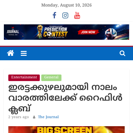
Skip
Monday, August 10, 2026
to
content
The
Journal
Entertainment
General
Unfolding
ഇരട്ടക്കുഴലുമായി നാലം
The
Truth
വാരത്തിലേക്ക് റൈഫിൾ
ക്ലബ്
2 years ago
The Journal