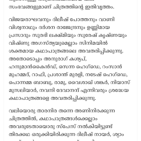
സംഭവങ്ങളുമാണ് ചിത്രത്തിന്റെ ഇതിവൃത്തം.
വിജയരാഘവനും ദിലീഷ് പോത്തനും വാണി
വിശ്വനാഥും ദർശന രാജേന്ദ്രനും ഉണ്ണിമായ
പ്രസാദും സുരഭി ലക്ഷ്മിയും സുരേഷ് കൃഷ്ണയും
വിഷ്ണു അഗസ്ത്യയുമെല്ലാം സിനിമയിൽ
ശക്തമായ കഥാപാത്രങ്ങലെ അവതരിപ്പിക്കുന്നു.
അതോടൊപ്പം അനുരാഗ് കശ്യപ്,
ഹനുമാൻകൈൻഡ്, സെന്ന ഹെഗ്‌ഡെ, റംസാൻ
മുഹമ്മദ്, റാഫി, പ്രശാന്ത് മുരളി, നടേഷ് ഹെഗ്ഡെ,
പൊന്നമ്മ ബാബു, രാമു, വൈശാഖ് ശങ്കർ, നിയാസ്
മുസലിയാർ, നവനി ദേവാനന്ദ് എന്നിവരും ശ്രദ്ധേയ
കഥാപാത്രങ്ങളെ അവതരിപ്പിക്കുന്നു.
വലിയൊരു താരനിര തന്നെ അണിനിരക്കുന്ന
ചിത്രത്തിൽ, കഥാപാത്രങ്ങൾക്കെല്ലാം
അവരുടേതായൊരു സ്‌പേസ് നൽകിയിട്ടുണ്ട്
തിരക്കഥ ഒരുക്കിയിരിക്കുന്ന ദിലീഷ് നായർ, ശ്യാം