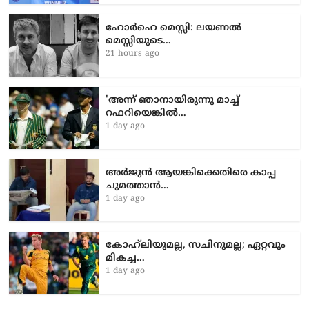
ഹോർഹെ മെസ്സി: ലയണൽ
മെസ്സിയുടെ…
21 hours ago
'അന്ന് ഞാനായിരുന്നു മാച്ച്
റഫറിയെങ്കിൽ…
1 day ago
അർജുൻ ആയങ്കിക്കെതിരെ കാപ്പ
ചുമത്താൻ…
1 day ago
കോഹ്‌ലിയുമല്ല, സചിനുമല്ല; ഏറ്റവും
മികച്ച…
1 day ago