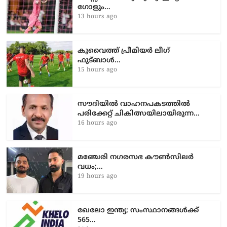
മെസ്സിയിസം തുടരുന്നു! ഇരട്ട
ഗോളും…
13 hours ago
കുവൈത്ത് പ്രീമിയർ ലീഗ്
ഫുട്ബാൾ…
15 hours ago
സൗദിയിൽ വാഹനപകടത്തില്‍
പരിക്കേറ്റ് ചികിത്സയിലായിരുന്ന…
16 hours ago
മഞ്ചേരി നഗരസഭ കൗൺസിലർ
വധം;…
19 hours ago
ഖേലോ ഇന്ത്യ; സംസ്ഥാനങ്ങൾക്ക്