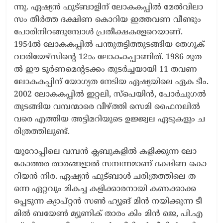
ന്നു. ഏ​ഷ്യ​ൻ ഫു​ട്ബാ​ളി​ന് ലോ​ക​ക​പ്പി​ൽ മേ​ൽ​വി​ലാ​
സം തീ​ർ​ത്ത ദ​ക്ഷി​ണ കൊ​റി​യ ഇ​ത്ത​വ​ണ വീ​ണ്ടും
പോ​രി​നി​റ​ങ്ങു​മ്പോ​ൾ പ്ര​തീ​ക്ഷ​ക​ളേ​റെ​യാ​ണ്.
1954ൽ ​ലോ​ക​ക​പ്പി​ൽ പ​ന്തു​ത​ട്ടി​ത്തു​ട​ങ്ങി​യ തേ​ഗൂ​ക്
വാ​രി​യേ​ഴ്സി​ന്റെ 12ാം ലോ​ക​ക​പ്പാ​ണി​ത്. 1986 മു​ത​
ൽ ഈ ​ടൂ​ർ​ണ​മെ​ന്റ​ട​ക്കം തു​ട​ർ​ച്ച​യാ​യി 11 ത​വ​ണ
ലോ​ക​ക​പ്പി​ന് യോ​ഗ്യ​ത നേ​ടി​യ ഏ​ഷ്യ​യി​ലെ ഏ​ക ടീം.
2002 ​ലോ​ക​ക​പ്പി​ൽ ഇ​റ്റ​ലി, സ്പെ​യി​ൻ, പോ​ർ​ചു​ഗ​ൽ
തു​ട​ങ്ങി​യ വ​മ്പ​ന്മാ​രെ വീ​ഴ്ത്തി സെ​മി ഫൈ​ന​ലി​ൽ
വ​രെ എ​ത്തി​യ അ​ട്ടി​മ​റി​യു​ടെ ഉ​ജ്ജ്വ​ല ഏ​ടു​ക​ളും ച​
രി​ത്ര​ത്തി​ലു​ണ്ട്.
യൂ​റോ​പ്പി​ലെ വ​മ്പ​ൻ ക്ല​ബു​ക​ളി​ൽ ക​ളി​ക്കു​ന്ന ലോ​
കോ​ത്ത​ര താ​ര​ങ്ങ​ളാ​ൽ സ​മ്പ​ന്ന​മാ​ണ് ദ​ക്ഷി​ണ കൊ​
റി​യ​ൻ നി​ര. ഏ​ഷ്യ​ൻ ഫു​ട്ബാ​ൾ ച​രി​ത്ര​ത്തി​ലെ ത​
ന്നെ ഏ​റ്റ​വും മി​ക​ച്ച ക​ളി​ക്കാ​ര​നാ​യി ക​ണ​ക്കാ​ക്ക​
പ്പെ​ടു​ന്ന ക്യാ​പ്റ്റ​ൻ സ​ൺ ഹ്യൂ​ങ് മി​ൻ ന​യി​ക്കു​ന്ന ടീ​
മി​ൽ ബ​യേ​ൺ മ്യൂ​ണി​ക് താ​രം കിം ​മി​ൻ ജെ, ​പി.​എ​