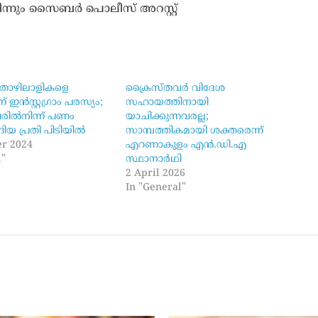
നിന്നും സൈബർ പൊലീസ് അറസ്റ്റ്
തൊഴിലാളികളെ
ക്രൈസ്തവർ വിദേശ
 ഇൻസ്റ്റഗ്രാം പരസ്യം;
സഹായത്തിനായി
രിൽനിന്ന് പണം
യാചിക്കുന്നവരല്ല;
്ങിയ പ്രതി പിടിയിൽ
സാമ്പത്തികമായി ശക്തരെന്ന്
r 2024
എറണാകുളം എൻ.ഡി.എ
l"
സ്ഥാനാർഥി
2 April 2026
In "General"