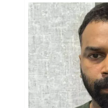
1 year ago
Th