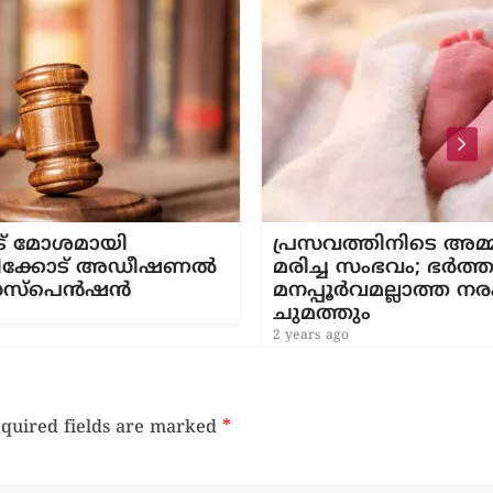
പ്രസവത്തിനിടെ അമ്മയും കുഞ്ഞും
ീഷണൽ
മരിച്ച സംഭവം; ഭർത്താവിനെതിരെ
മനപ്പൂർവമല്ലാത്ത നരഹത്യാ കുറ്റം
ചുമത്തും
2 years ago
quired fields are marked
*