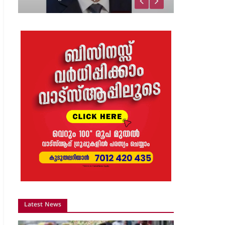
വിജയാഹ്ലാദത്തിനിടെ
സ്കൂട്ടറിലെ പടക്കം
പൊട്ടിത്തെറിച്ചു;…
8 months ago
The Journal