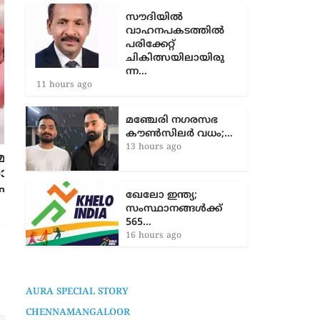
കുവൈത്ത് പ്രീമിയർ
ലീഗ് ഫുട്ബാൾ…
9 hours ago
സൗദിയിൽ
വാഹനപകടത്തില്‍
പരിക്കേറ്റ്
ചികിത്സയിലായിരു
ന്ന…
11 hours ago
സ്കൂട്ടർ പാർക്ക് ചെയ്യുന്നതിൽ
തകർക്കം; യുവതിയുടെ ഇരുകൈയും
മഞ്ചേരി നഗരസഭ
വെട്ടി അമ്മാവൻ
കൗൺസിലർ വധം;…
6 months ago
13 hours ago
ഖേലോ ഇന്ത്യ;
സംസ്ഥാനങ്ങൾക്ക്
565…
16 hours ago