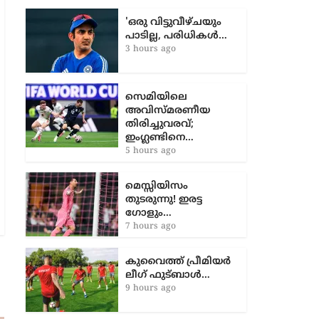
ആലപ്പുഴ, വയനാട്, കോട്ടയം,
കാസര്‍ഗോഡ്
'ഒരു വിട്ടുവീഴ്ചയും
പാടില്ല, പരിധികൾ…
3 hours ago
സെമിയിലെ
അവിസ്മരണീയ
തിരിച്ചുവരവ്;
ഇംഗ്ലണ്ടിനെ…
5 hours ago
മെസ്സിയിസം
തുടരുന്നു! ഇരട്ട
ഗോളും…
7 hours ago