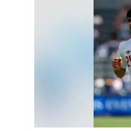
1 year ago
The 