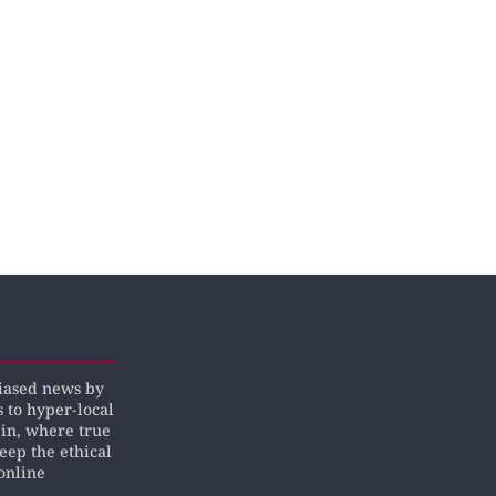
biased news by
s to hyper-local
pin, where true
keep the ethical
online