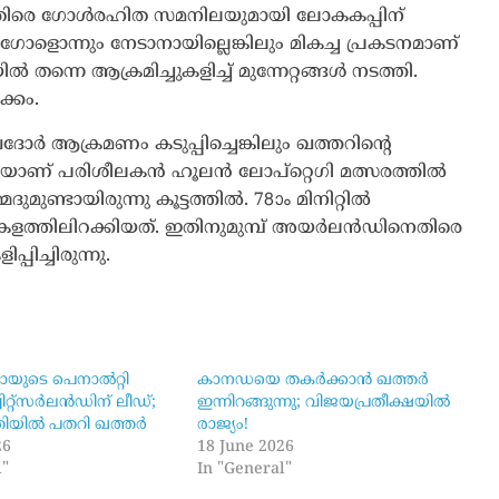
രെ ഗോൾരഹിത സമനിലയുമായി ലോകകപ്പിന്
 ഗോളൊന്നും നേടാനായില്ലെങ്കിലും മികച്ച പ്രകടനമാണ്
 തന്നെ ആക്രമിച്ചുകളിച്ച് മുന്നേറ്റങ്ങൾ നടത്തി.
ക്കം.
 ആക്രമണം കടുപ്പിച്ചെങ്കിലും ഖത്തറിന്റെ
കാരെയാണ് പരിശീലകൻ ഹൂലൻ ലോപ്റ്റെഗി മത്സരത്തിൽ
മുണ്ടായിരുന്നു കൂട്ടത്തിൽ. 78ാം മിനിറ്റിൽ
ത്തിലിറക്കിയത്. ഇതിനുമുമ്പ് അയർലൻഡിനെതിരെ
ിച്ചിരുന്നു.
ുടെ പെനാൽറ്റി
കാനഡയെ തകർക്കാൻ ഖത്തർ
ിറ്റ്സർലൻഡിന് ലീഡ്;
ഇന്നിറങ്ങുന്നു; വിജയപ്രതീക്ഷയിൽ
തിയിൽ പതറി ഖത്തർ
രാജ്യം!
26
18 June 2026
l"
In "General"