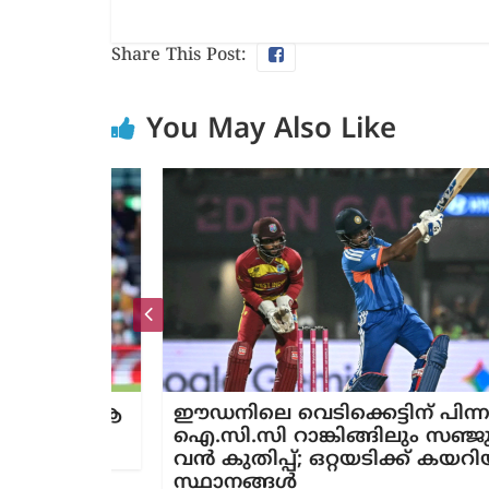
Share This Post:
You May Also Like
്കളി: ആ​
ഈഡനിലെ വെടിക്കെട്ടിന് പിന്നാലെ
 ജയം
ഐ.സി.സി റാങ്കിങ്ങിലും സഞ്ജുവിന്
വൻ കുതിപ്പ്; ഒറ്റയടിക്ക് കയറിയത് 
സ്ഥാനങ്ങൾ