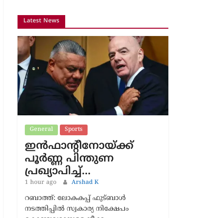
Latest News
General
Sports
ഇൻഫാന്റീനോയ്ക്ക്
പൂർണ്ണ പിന്തുണ
പ്രഖ്യാപിച്ച്…
1 hour ago
Arshad K
റബാത്ത്: ലോകകപ്പ് ഫുട്ബാൾ
നടത്തിപ്പിൽ സ്വകാര്യ നിക്ഷേപം