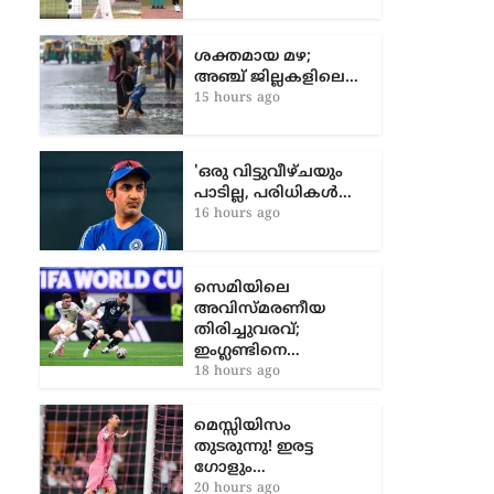
ശക്തമായ മഴ;
അഞ്ച് ജില്ലകളിലെ…
15 hours ago
'ഒരു വിട്ടുവീഴ്ചയും
പാടില്ല, പരിധികൾ…
16 hours ago
സെമിയിലെ
അവിസ്മരണീയ
തിരിച്ചുവരവ്;
ഇംഗ്ലണ്ടിനെ…
18 hours ago
മെസ്സിയിസം
തുടരുന്നു! ഇരട്ട
ഗോളും…
20 hours ago