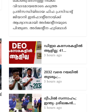
കൊണ്ടുവരാനുള്ള നീക്കം
വിവാദമായതോടെ കടുത്ത
പ്രതിസന്ധിയിലായ ഫിഫ പ്രസിഡന്റ്
ജിയാനി ഇൻഫാന്റീനോയ്ക്ക്
ആശ്വാസമായി അർജന്റീനയുടെ
പിന്തുണ. അർജന്റീന ഫുട്ബാൾ
ഡിഇഒ കസേരകളില്‍
ആളില്ല; 41…
3 hours ago
2032 വരെ റയലിൽ
തുടരും;…
3 hours ago
ഒന്നാം വ​നി​ത ട്വ​ന്റി20യിൽ മഴക്കളി: ആ​
ദ്വീപിൽ സന്നാഹം;
സ്ട്രേ​ലി​യക്കെതിരെ ഇ​ന്ത്യക്ക് ജയം
ഇന്ത്യ- ശ്രീലങ്കൻ…
6 months ago
5 hours ago