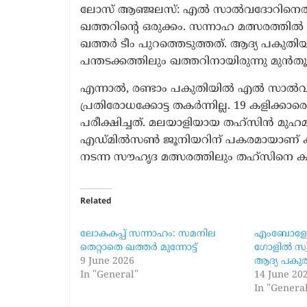
ലോസ് ആഞ്ജലസ്: എൽ സാൽവദോറിനെതി
ഖത്തറിന്റെ ഒരുക്കം. സന്നാഹ മത്സരത്തിൽ
ഖത്തർ ടീം പുറത്തെടുത്തത്. ആദ്യ പകുതിയിൽ
പന്തടക്കത്തിലും ഖത്തറിനായിരുന്നു മുൻതൂ
എന്നാൽ, രണ്ടാം പകുതിയിൽ എൽ സാൽവദോർ
പ്രതിരോധക്കോട്ട തകർന്നില്ല. 19 കളിക്
പരീക്ഷിച്ചത്. മലയാളിയായ തഹ്സിൻ മുഹമ്മദു
എഡ്മിൽസൺ ജൂനിയറിന് പകരമായാണ് കള
നടന്ന സൗഹൃദ മത്സരത്തിലും തഹ്സിനെ കളിപ്പ
Related
ലോകകപ്പ് സന്നാഹം: സമനില
എംബോളോയ
തെറ്റാതെ ഖത്തർ മുന്നോട്ട്
ഗോളിൽ സ്വ
9 June 2026
ആദ്യ പകു
In "General"
14 June 20
In "Genera