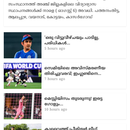
സംസ്ഥാനത്ത് അഞ്ച് ജില്ലകളിലെ വിദ്യാഭ്യാസ
സ്ഥാപനങ്ങള്‍ക്ക് നാളെ ( ഓഗസ്റ്റ് 6) അവധി. പത്തനംതിട്ട,
ആലപ്പുഴ, വയനാട്, കോട്ടയം, കാസര്‍ഗോഡ്
'ഒരു വിട്ടുവീഴ്ചയും പാടില്ല,
പരിധികൾ…
5 hours ago
സെമിയിലെ അവിസ്മരണീയ
തിരിച്ചുവരവ്; ഇംഗ്ലണ്ടിനെ…
7 hours ago
മെസ്സിയിസം തുടരുന്നു! ഇരട്ട
ഗോളും…
10 hours ago
കുവൈത്ത് പ്രീമിയർ ലീഗ്