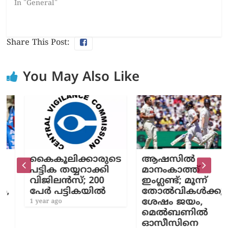
In "General"
Share This Post:
You May Also Like
കൈകൂലിക്കാരുടെ
ആഷസിൽ
പട്ടിക തയ്യറാക്കി
മാനംകാത്ത്
വിജിലൻസ്; 200
ഇംഗ്ലണ്ട്; മൂന്ന്
പേർ പട്ടികയിൽ
തോൽവികൾക്കു
ശേഷം ജയം,
1 year ago
മെൽബണിൽ
ഓസീസിനെ