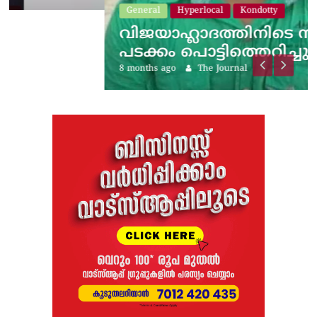
General
Hyperlocal
Kondotty
വിജയാഹ്ലാദത്തിനിടെ സ്കൂട്ടറിലെ
പടക്കം പൊട്ടിത്തെറിച്ചു;…
8 months ago
The Journal