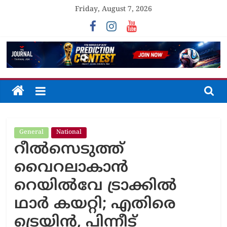
Skip
Friday, August 7, 2026
to
content
The
Journal
General
National
Unfolding
റീൽസെടുത്ത്
The
Truth
വൈറലാകാൻ
റെയിൽവേ ട്രാക്കിൽ
ഥാർ കയറ്റി; എതിരെ
ട്രെയിൻ, പിന്നീട്