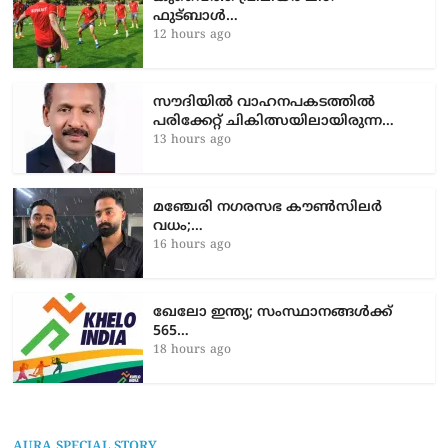
ഫുട്ബാൾ…
12 hours ago
സൗദിയിൽ വാഹനപകടത്തില്‍
പരിക്കേറ്റ് ചികിത്സയിലായിരുന്ന…
13 hours ago
മഞ്ചേരി നഗരസഭ കൗൺസിലർ
വധം;…
16 hours ago
ഖേലോ ഇന്ത്യ; സംസ്ഥാനങ്ങൾക്ക്
565…
18 hours ago
AURA SPECIAL STORY