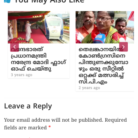
You May Also Like
വന്ദേഭാരത്
തെലങ്കാനയിൽ
പ്രധാനമന്ത്രി
കോൺഗ്രസിനെ
നരേന്ദ്ര മോദി ഫ്ലാഗ്
പിന്തുണക്കുമ്പോ
ഓഫ് ചെയ്തു
ഴും ഒരു സീറ്റിൽ
ഒറ്റക്ക്‌ മത്സരിച്ച്
3 years ago
സി.പി.എം
2 years ago
Leave a Reply
Your email address will not be published.
Required
fields are marked
*