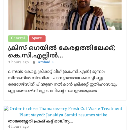
General
Sports
ക്രിസ് ഗെയിൽ കേരളത്തിലേക്ക്;
കെ.സി.എല്ലിൽ…
3 hours ago
Arshad K
ലണ്ടൻ: കേരള ക്രിക്കറ്റ് ലീഗ് (കെ.സി.എൽ) മൂന്നാം
സീസണിൽ നിലവിലെ ചാമ്പ്യന്മാരായ കൊച്ചി ബ്ലൂ
ടൈഗേഴ്സിന് പിന്തുണ നൽകാൻ ക്രിക്കറ്റ് ഇതിഹാസവും
ബ്ലൂ ടൈഗേഴ്സ് ഗ്ലോബലിന്റെ സഹഉടമയുമായ
താമരശ്ശേരി ഫ്രഷ് കട്ട് മാലിന്യ…
4 hours ago