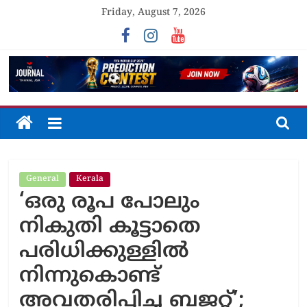
Skip
Friday, August 7, 2026
to
content
The
Journal
General
Kerala
Unfolding
‘ഒരു രൂപ പോലും
The
Truth
നികുതി കൂട്ടാതെ
പരിധിക്കുള്ളിൽ
നിന്നുകൊണ്ട്
അവതരിപ്പിച്ച ബജറ്റ്’;