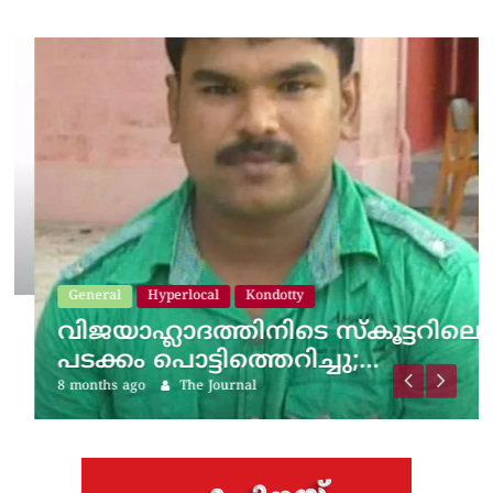
General
Hyperlocal
Kondotty
വിജയാഹ്ലാദത്തിനിടെ സ്കൂട്ടറിലെ
പടക്കം പൊട്ടിത്തെറിച്ചു;…
8 months ago
The Journal