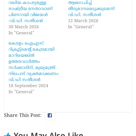
വലിയ കാപട്യമുള്ള
ആലോചിച്ച്
രാഷ്ട്രീയ നേതാവാണ്
തീരുമാനമെടുക്കുമെന്ന്
പിണറായി വിജയൻ
വി.ഡി. സതീശൻ
-വി.ഡി. സതീശൻ
12 March 2026
30 March 2026
In "General"
In "General"
കേരളം ഐഎസ്
റിക്രൂട്ട്മെന്റ് കേന്ദ്രമായി
മാറിയെങ്കിൽ
ഉത്തരവാദിത്തം
സർക്കാരിന്, മുഖ്യമന്ത്രി
നിലപാട് വ്യക്തമാക്കണം:
വി.ഡി സതീശൻ
18 September 2024
In "General"
Share This Post: