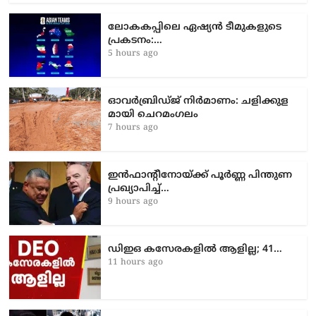
ലോകകപ്പിലെ ഏഷ്യന്‍ ടീമുകളുടെ
പ്രകടനം:…
5 hours ago
ഓവർബ്രിഡ്ജ് നിർമാണം: ച​ളി​ക്കു​ള​
മാ​യി ചെ​റ​മം​ഗ​ലം
7 hours ago
ഇൻഫാന്റീനോയ്ക്ക് പൂർണ്ണ പിന്തുണ
പ്രഖ്യാപിച്ച്…
9 hours ago
ഡിഇഒ കസേരകളില്‍ ആളില്ല; 41…
11 hours ago