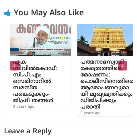
You May Also Like
ഏക
പത്മനാഭസ്വാമി
സിവിൽകോഡ്:
ക്ഷേത്രത്തിലെ
സി.പി.എം
മോഷണം;
സെമിനാറിൽ
പൊലീസിനെതിരെ
സമസ്ത
ആരോപണവുമാ
പങ്കെടുക്കും-
യി മുഖ്യമന്ത്രിക്കും
ജിഫ്രി തങ്ങൾ
ഡിജിപിക്കും
പരാതി
3 years ago
2 years ago
Leave a Reply