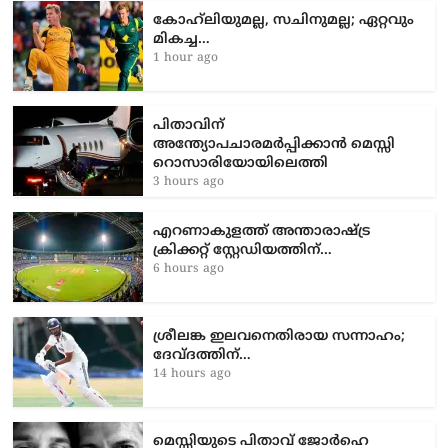
കോഹ്‌ലിയുമല്ല, സചിനുമല്ല; ഏറ്റവും
മികച്ച…
1 hour ago
പിതാവിന്
അന്ത്യോപചാരമർപ്പിക്കാൻ മെസ്സി
റൊസാരിയോയിലെത്തി
3 hours ago
എറണാകുളത്ത് അന്താരാഷ്ട്ര
ക്രിക്കറ്റ് സ്റ്റേഡിയത്തിന്…
6 hours ago
ശ്രീലങ്ക ഇലവനെതിരായ സന്നാഹം;
ദേവ്ദത്തിന്…
14 hours ago
മെസ്സിയുടെ പിതാവ് ജോർഹെ