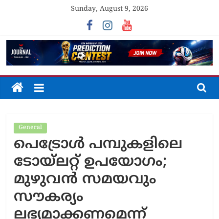
Skip
Sunday, August 9, 2026
to
content
The
Journal
General
Unfolding
പെട്രോൾ പമ്പുകളിലെ
The
Truth
ടോയ്‌ലറ്റ് ഉപയോഗം;
മുഴുവൻ സമയവും
സൗകര്യം
ലഭ്യമാക്കണമെന്ന്