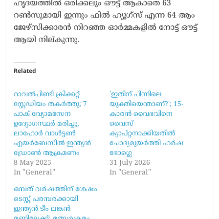
ഹൃദയത്തിൽ ഒരിക്കലും ഔട്ട് ആകാതെ 63
റൺസുമായി ഇന്നും ഫിൽ ഹ്യൂഗ്സ് എന്ന 64 ആം
ജേഴ്‌സിക്കാരൻ നിറഞ്ഞ ഓർമ്മകളിൽ നോട്ട് ഔട്ട്
ആയി നില്കുന്നു.
Related
റാവൽപിണ്ടി ക്രിക്കറ്റ്
'ഇതിന് പിന്നിലെ
സ്റ്റേഡിയം തകർത്തു; 7
യുക്തിയെന്താണ്?'; 15-
പാക് വ്യോമസേന
കാരൻ വൈഭവിനെ
ഉദ്യോഗസ്ഥർ മരിച്ചു,
വൈസ്
ലാഹോർ വാൾട്ടൺ
ക്യാപ്റ്റനാക്കിയതിൽ
എയർബേസിൽ ഇന്ത്യൻ
ചോദ്യമുയർത്തി ഹർഷ
ഡ്രോൺ ആക്രമണം
ഭോഗ്ലെ
8 May 2025
31 July 2026
In "General"
In "General"
ഒമ്പത് വർഷത്തിന് ശേഷം
ടെസ്റ്റ് പരമ്പരക്കായി
ഇന്ത്യൻ ടീം ലങ്കൻ
മണ്ണിലേക്ക്; മത്സരക്രമം