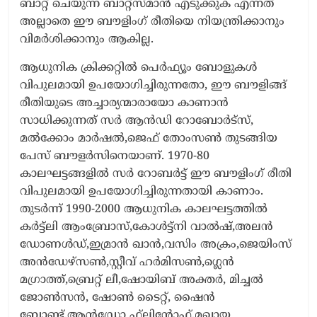
ബാറ്റ് ചെയുന്ന ബാറ്റ്സ്മാൻ എടുക്കുക എന്നത്
അല്ലാതെ ഈ ബൗളിംഗ് രീതിയെ നിയന്ത്രിക്കാനും
വിമർശിക്കാനും ആകില്ല.
ആധുനിക ക്രിക്കറ്റിൽ പെർഫ്യൂം ബോളുകൾ
വിപുലമായി ഉപയോഗിച്ചിരുന്നതോ, ഈ ബൗളിങ്ങ്
രീതിയുടെ അച്ചാര്യന്മാരായോ കാണാൻ
സാധിക്കുന്നത് സർ ആൻഡി റോബോർട്‌സ്,
മൽക്കോം മാർഷൽ,ജെഫ് തോംസൺ തുടങ്ങിയ
പേസ് ബൗളർസിനെയാണ്. 1970-80
കാലഘട്ടങ്ങളിൽ സർ റോബർട്ട് ഈ ബൗളിംഗ് രീതി
വിപുലമായി ഉപയോഗിച്ചിരുന്നതായി കാണാം.
തുടർന്ന് 1990-2000 ആധുനിക കാലഘട്ടത്തിൽ
കർട്ട്‌ലി ആംബ്രോസ്,കോൾട്ട്‌നി വാൽഷ്,അലൻ
ഡോണൾഡ്,ഇമ്രാൻ ഖാൻ,വസിം അക്രം,ജെയിംസ്
അൻഡേഴ്‌സൺ,സ്റ്റീവ് ഹർമിസൺ,ഗ്ലെൻ
മഗ്രാത്ത്,ബ്രെറ്റ് ലീ,ഷോയിബ് അക്തർ, മിച്ചൽ
ജോൺസൻ, ഷോൺ ടൈറ്റ്, ഷൈൻ
ബോണ്ട്,ആൻഡ്രോ ഫ്‌ലിന്റോഫ്,മഖായ