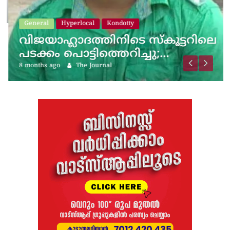
General
Hyperlocal
Kondotty
വിജയാഹ്ലാദത്തിനിടെ സ്കൂട്ടറിലെ
പടക്കം പൊട്ടിത്തെറിച്ചു;…
8 months ago
The Journal