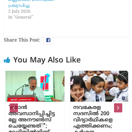
പ്രഖ്യാപിച്ചു
2 July 2026
In "General"
Share This Post:
You May Also Like
‘ഞാൻ
നവകേരള
അവസാനിപ്പിച്ചിട്ട
സദസിൽ 200
ല്ലേ അനൗൺസ്
വിദ്യാർഥികളെ
ചെയ്യേണ്ടത്്’;
എത്തിക്കണം;