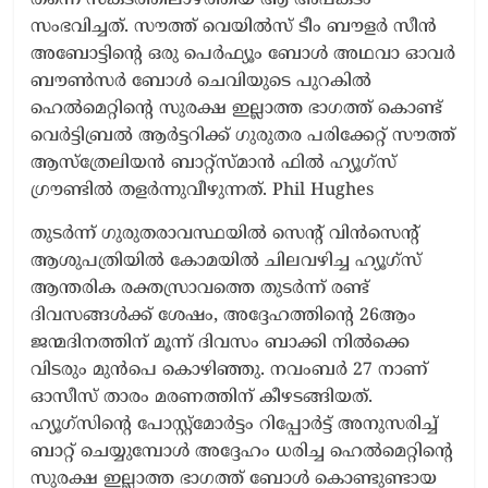
സംഭവിച്ചത്. സൗത്ത് വെയിൽസ് ടീം ബൗളർ സീൻ
അബോട്ടിന്റെ ഒരു പെർഫ്യൂം ബോൾ അഥവാ ഓവർ
ബൗൺസർ ബോൾ ചെവിയുടെ പുറകിൽ
ഹെൽമെറ്റിന്റെ സുരക്ഷ ഇല്ലാത്ത ഭാഗത്ത് കൊണ്ട്
വെർട്ടിബ്രൽ ആർട്ടറിക്ക് ഗുരുതര പരിക്കേറ്റ് സൗത്ത്
ആസ്‌ത്രേലിയൻ ബാറ്റ്‌സ്മാൻ ഫിൽ ഹ്യൂഗ്സ്
ഗ്രൗണ്ടിൽ തളർന്നുവീഴുന്നത്. Phil Hughes
തുടർന്ന് ഗുരുതരാവസ്ഥയിൽ സെന്റ് വിൻസെന്റ്
ആശുപത്രിയിൽ കോമയിൽ ചിലവഴിച്ച ഹ്യൂഗ്സ്
ആന്തരിക രക്തസ്രാവത്തെ തുടർന്ന് രണ്ട്
ദിവസങ്ങൾക്ക് ശേഷം, അദ്ദേഹത്തിന്റെ 26ആം
ജന്മദിനത്തിന് മൂന്ന് ദിവസം ബാക്കി നിൽക്കെ
വിടരും മുൻപെ കൊഴിഞ്ഞു. നവംബർ 27 നാണ്
ഓസീസ് താരം മരണത്തിന് കീഴടങ്ങിയത്.
ഹ്യൂഗ്‌സിന്റെ പോസ്റ്റ്‌മോർട്ടം റിപ്പോർട്ട് അനുസരിച്ച്
ബാറ്റ് ചെയ്യുമ്പോൾ അദ്ദേഹം ധരിച്ച ഹെൽമെറ്റിന്റെ
സുരക്ഷ ഇല്ലാത്ത ഭാഗത്ത് ബോൾ കൊണ്ടുണ്ടായ