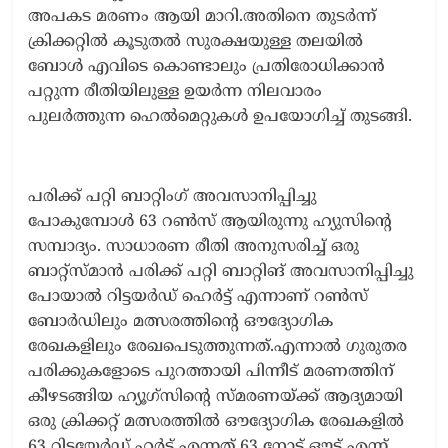
അപകട മരണം ആയി മാറി.അതിനെ തുടർന്ന്
ക്രിക്കറ്റിൽ കൂടുതൽ സുരക്ഷയുള്ള തലയിൽ
ബോൾ എവിടെ കൊണ്ടാലും പ്രതിരോധിക്കാൻ
പറ്റുന്ന രീതിയിലുള്ള ഉയർന്ന നിലവാരം
പുലർത്തുന്ന ഹെൽമെറ്റുകൾ ഉപയോഗിച്ച് തുടങ്ങി.
പരിക്ക് പറ്റി ബാറ്റിംഗ് അവസാനിപ്പിച്ചു
പോകുമ്പോൾ 63 റൺസ് ആയിരുന്നു ഹ്യുസിന്റെ
സമ്പാദ്യം. സാധാരണ രീതി അനുസരിച്ച് ഒരു
ബാറ്റ്സ്മാൻ പരിക്ക് പറ്റി ബാറ്റിങ് അവസാനിപ്പിച്ചു
പോയാൽ റിട്ടയർഡ് ഹെർട്ട് എന്നാണ് റൺസ്
ബോർഡിലും മത്സരത്തിന്റെ ഔദ്യോഗിക
രേഖകളിലും രേഖപെടുത്തുന്നത്.എന്നാൽ ഗുരുതര
പരിക്കുകളോടെ പുറത്തായി പിന്നീട് മരണത്തിന്
കീഴടങ്ങിയ ഹ്യൂഗ്‌സിന്റെ സ്മരണയ്ക്ക് ആദ്യമായി
ഒരു ക്രിക്കറ്റ് മത്സരത്തിൽ ഔദ്യോഗിക രേഖകളിൽ
63 റിട്ടയേർഡ് ഹർട്ട് എന്നത് 63 നോട്ട് ഔട്ട് എന്ന്