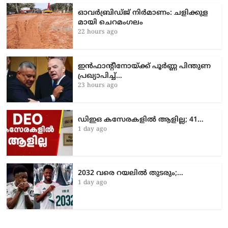
ഓവർബ്രിഡ്ജ് നിർമാണം: ച​ളി​ക്കു​ള​
മാ​യി ചെ​റ​മം​ഗ​ലം
22 hours ago
ഇൻഫാന്റീനോയ്ക്ക് പൂർണ്ണ പിന്തുണ
പ്രഖ്യാപിച്ച്…
23 hours ago
ഡിഇഒ കസേരകളില്‍ ആളില്ല; 41…
1 day ago
2032 വരെ റയലിൽ തുടരും;…
1 day ago