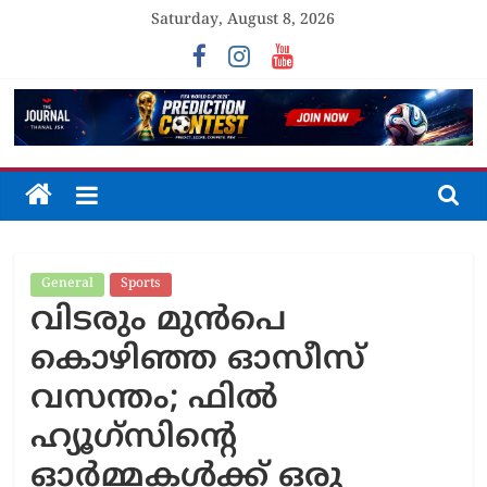
Skip
Saturday, August 8, 2026
to
content
The
Journal
General
Sports
Unfolding
വിടരും മുൻപെ
The
Truth
കൊഴിഞ്ഞ ഓസീസ്
വസന്തം; ഫിൽ
ഹ്യൂഗ്‌സിന്റെ
ഓർമ്മകൾക്ക് ഒരു