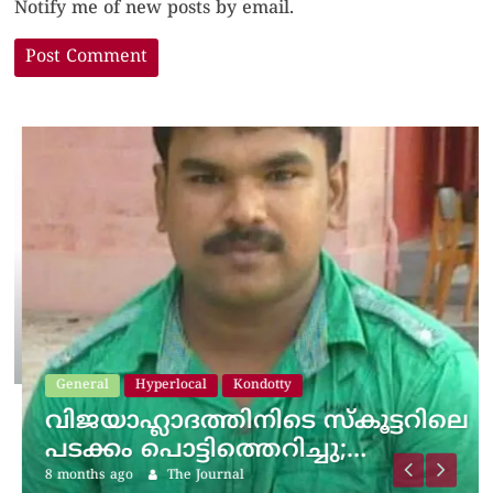
Notify me of new posts by email.
General
Hyperlocal
Kondotty
വിജയാഹ്ലാദത്തിനിടെ സ്കൂട്ടറിലെ
പടക്കം പൊട്ടിത്തെറിച്ചു;…
8 months ago
The Journal