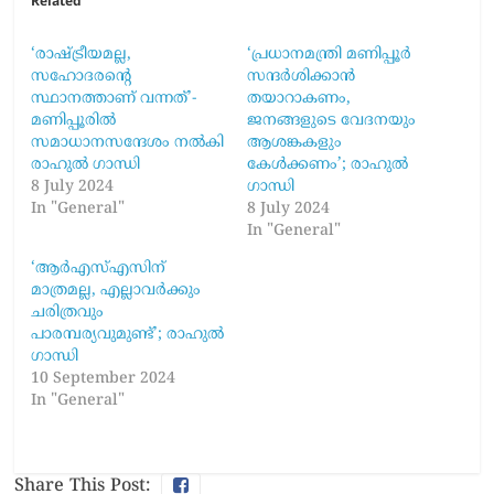
Related
‘രാഷ്ട്രീയമല്ല,
‘പ്രധാനമന്ത്രി മണിപ്പൂർ
സഹോദരന്റെ
സന്ദർശിക്കാൻ
സ്ഥാനത്താണ് വന്നത്’-
തയാറാകണം,
മണിപ്പൂരിൽ
ജനങ്ങളുടെ വേദനയും
സമാധാനസന്ദേശം നൽകി
ആശങ്കകളും
രാഹുൽ ഗാന്ധി
കേൾക്കണം’; രാഹുൽ
8 July 2024
ഗാന്ധി
In "General"
8 July 2024
In "General"
‘ആർഎസ്എസിന്
മാത്രമല്ല, എല്ലാവർക്കും
ചരിത്രവും
പാരമ്പര്യവുമുണ്ട്’; രാഹുൽ
ഗാന്ധി
10 September 2024
In "General"
Share This Post: