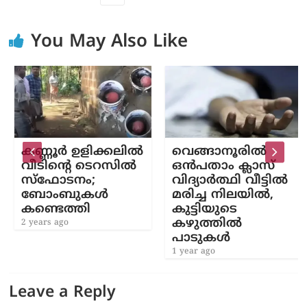
You May Also Like
കണ്ണൂർ ഉളിക്കലിൽ
വെങ്ങാനൂരിൽ
വീടിന്റെ ടെറസിൽ
ഒൻപതാം ക്ലാസ്
സ്‌ഫോടനം;
വിദ്യാർത്ഥി വീട്ടിൽ
ബോംബുകൾ
മരിച്ച നിലയിൽ,
കണ്ടെത്തി
കുട്ടിയുടെ
കഴുത്തിൽ
2 years ago
പാടുകൾ
1 year ago
Leave a Reply