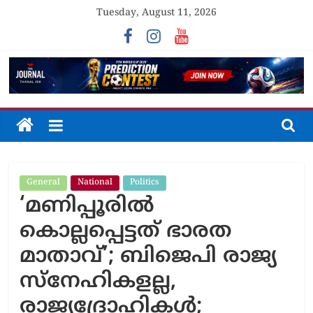
Skip
Tuesday, August 11, 2026
to
content
The
Journal
General
National
Politics
Unfolding
‘മണിപ്പൂരിൽ
The
Truth
കൊല്ലപ്പെട്ടത് ഭാരത
മാതാവ്’; ബിജെപി രാജ്യ
സ്നേഹികളല്ല,
രാജ്യദ്രോഹികൾ;