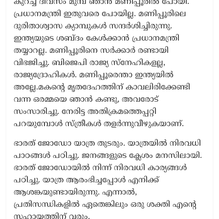
കുറച്ച് ദിവസം മുമ്പ് ഞാൻ മണിപ്പൂരിൽ പോയി.
പ്രധാനമന്ത്രി ഇതുവരെ പോയില്ല. മണിപ്പൂരിലെ
ദുരിതാശ്വാസ ക്യാമ്പുകൾ സന്ദർശിച്ചിരുന്നു.
ഇന്ത്യയുടെ ശബ്ദം കേൾക്കാൻ പ്രധാനമന്ത്രി
തയ്യാറല്ല. മണിപ്പൂരിനെ സർക്കാർ രണ്ടായി
വിഭജിച്ചു. ബിജെപി രാജ്യ സ്നേഹികളല്ല,
രാജ്യദ്രോഹികൾ. മണിപ്പൂരെന്താ ഇന്ത്യയിൽ
അല്ലേ.മകന്റെ മൃതദേഹത്തിന് കാവലിരിക്കേണ്ടി
വന്ന ഒരമ്മയെ ഞാൻ കണ്ടു, അവരോട്
സംസാരിച്ചു. നേരിട്ട അതിക്രമത്തെപ്പറ്റി
പറയുമ്പോൾ സ്ത്രീകൾ തളർന്നുവീഴുകയാണ്.
ഭാരത് ജോഡോ യാത്ര തുടരും. യാത്രയിൽ നിരവധി
പാഠങ്ങൾ പഠിച്ചു. ജനങ്ങളുടെ ക്ലേശം മനസിലായി.
ഭാരത് ജോഡോയിൽ നിന്ന് നിരവധി കാര്യങ്ങൾ
പഠിച്ചു. യാത്ര ആരംഭിച്ചപ്പോൾ എനിക്ക്
ആശങ്കയുണ്ടായിരുന്നു. എന്നാൽ,
പ്രതിസന്ധികളിൽ ഏതെങ്കിലും ഒരു ശക്തി എന്റെ
സഹായത്തിന് വരും.