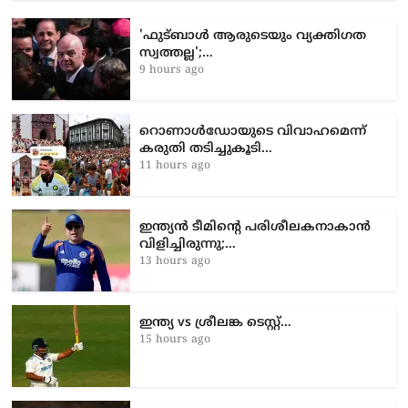
'ഫുട്ബാൾ ആരുടെയും വ്യക്തിഗത
സ്വത്തല്ല';…
9 hours ago
റൊണാൾഡോയുടെ വിവാഹമെന്ന്
കരുതി തടിച്ചുകൂടി…
11 hours ago
ഇന്ത്യൻ ടീമിന്റെ പരിശീലകനാകാൻ
വിളിച്ചിരുന്നു;…
13 hours ago
ഇന്ത്യ vs ശ്രീലങ്ക ടെസ്റ്റ്…
15 hours ago