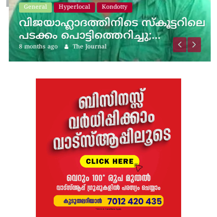
General
Hyperlocal
Kondotty
വിജയാഹ്ലാദത്തിനിടെ സ്കൂട്ടറിലെ
പടക്കം പൊട്ടിത്തെറിച്ചു;…
8 months ago
The Journal