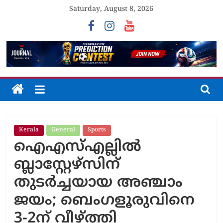
Skip
Saturday, August 8, 2026
to
content
The
Journal
Kerala
General
Sports
Unfolding
ഐഎസ്എല്ലില്‍
The
Truth
ബ്ലാസ്റ്റേഴ്സിന്
തുടര്‍ച്ചയായ അഞ്ചാം
ജയം; ബെംഗളൂരുവിനെ
3-2ന് വീഴ്ത്തി