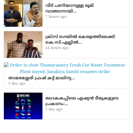
വീട് പണിയാനുള്ള ഭൂമി
വാങ്ങാനായി…
7 hours ago
ക്രിസ് ഗെയിൽ കേരളത്തിലേക്ക്;
കെ.സി.എല്ലിൽ…
24 hours ago
താമരശ്ശേരി ഫ്രഷ് കട്ട് മാലിന്യ…
1 day ago
ലോകകപ്പിലെ ഏഷ്യന്‍ ടീമുകളുടെ
പ്രകടനം:…
1 day ago