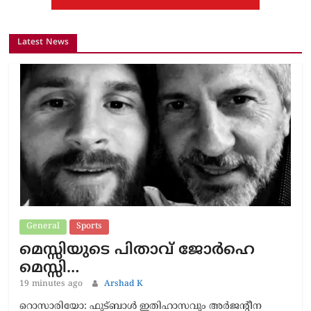
Latest News
General
Sports
മെസ്സിയുടെ പിതാവ് ജോർഹെ
മെസ്സി…
19 minutes ago
Arshad K
റൊസാരിയോ: ഫുട്ബാൾ ഇതിഹാസവും അർജന്റീന