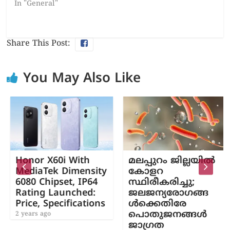
In "General"
Share This Post:
You May Also Like
Honor X60i With
മലപ്പുറം ജില്ലയില്‍
MediaTek Dimensity
കോളറ
6080 Chipset, IP64
സ്ഥിരീകരിച്ചു;
Rating Launched:
ജലജന്യരോഗങ്ങ
Price, Specifications
ള്‍ക്കെതിരേ
പൊതുജനങ്ങള്‍
2 years ago
ജാഗ്രത