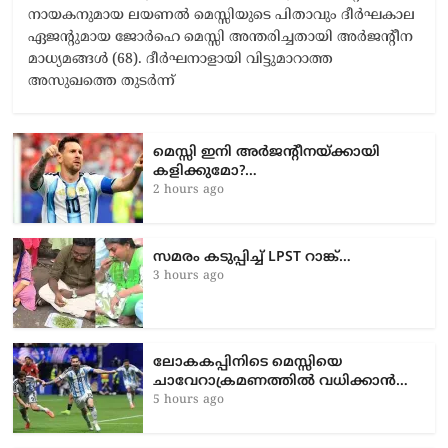
നായകനുമായ ലയണൽ മെസ്സിയുടെ പിതാവും ദീർഘകാല
ഏജന്റുമായ ജോർഹെ മെസ്സി അന്തരിച്ചതായി അർജന്റീന
മാധ്യമങ്ങൾ (68). ദീർഘനാളായി വിട്ടുമാറാത്ത
അസുഖത്തെ തുടർന്ന്
മെസ്സി ഇനി അർജന്റീനയ്ക്കായി
കളിക്കുമോ?…
2 hours ago
സമരം കടുപ്പിച്ച് LPST റാങ്ക്…
3 hours ago
ലോകകപ്പിനിടെ മെസ്സിയെ
ചാവേറാക്രമണത്തിൽ വധിക്കാൻ…
5 hours ago