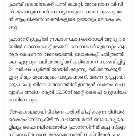
ഫ്ര​ഞ്ച് വ​ല​യി​ലേ​ക്ക് പ​ന്ത് ക​യ​റ്റി. അ​വ​സാ​ന വി​സി​
ൽ മു​ഴ​ങ്ങു​മ്പോ​ൾ ചാ​മ്പ്യ​ന്മാ​രു​ടെ പ​ത​ന​വും പു​ത്ത​
ൻ ആ​ഫ്രി​ക്ക​ൻ ശ​ക്തി​ക​ളു​ടെ ഉ​ദ​യ​വും ലോ​കം ക​
ണ്ടു.
ഫ്രാ​ൻ​സ് ഗ്രൂ​പ്പി​ൽ നാ​ലാം​സ്ഥാ​ന​ക്കാ​രാ​യി ആ​ദ്യ റൗ​
ണ്ടി​ൽ നാ​ണം​കെ​ട്ട് മ​ട​ങ്ങി. സെ​ന​ഗാ​ൾ മു​ന്നേ​റ്റം ക്വാ​
ർ​ട്ട​ർ ഫൈ​ന​ൽ വ​രെ​യെ​ത്തി. ലോ​ക​ക​പ്പ് ച​രി​ത്ര​ത്തി​
ലെ ഏ​റ്റ​വും വ​ലി​യ അ​ട്ടി​മ​റി​ക​ളി​ലൊ​ന്ന് സം​ഭ​വി​ച്ചി​ട്ട്
24 വ​ർ​ഷം പൂ​ർ​ത്തി​യാ​യി​രി​ക്കു​ന്നു. ഒ​രി​ക്ക​ൽ​ക്കൂ​ടി
ഇ​രു ടീ​മും മു​ഖാ​മു​ഖം വ​രു​ക​യാ​ണ്. മ​ര​ണ ഗ്രൂ​പ്പാ​യി
ഗ്രൂ​പ് ഐ-​യി​ലെ മ​ത്സ​ര​ത്തി​ന് ഇ​ന്ത്യ​ൻ സ​മ​യം ചൊ​
വ്വാ​ഴ്ച അ​ർ​ധ രാ​ത്രി 12.30ന് ​മെ​റ്റ് ലൈ​ഫ് സ്റ്റേ​ഡി​യം
വേ​ദി​യാ​വും.
ദീ​ർ​ഘ​കാ​ല​മാ​യി ടീ​മി​നെ പ​രി​ശീ​ലി​പ്പി​ക്കു​ന്ന ദി​ദി​യ​ർ
ദെ​ഷാം​പ്സി​നു​കീ​ഴി​ൽ ക​ഴി​ഞ്ഞ ര​ണ്ട് ലോ​ക​ക​പ്പു​ക​
ളി​ലും ഫൈ​ന​ലി​ലെ​ത്തി​യ ഫ്രാ​ൻ​സി​ന് മി​ക​ച്ച സ്ക്വാ​
ഡ് ഡെ​പ്ത് ഉ​ണ്ട്. ആ​ക്ര​മ​ണ​ത്തി​ന് കി​ലി​യ​ൻ എം​