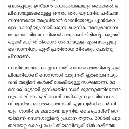
ബാ​പ്പെ​യും ഉ​സ്മാ​ൻ ഡെം​ബെ​ലെ​യും മൈ​ക്ക​ൽ ഒ​
ലി​സെ​യു​മ​ട​ക്ക​മു​ള്ള ഒ​ന്നാം ത​രം യു​വ​നി​ര. പ​രി​ച​യ​
സ​മ്പ​ന്ന​രാ​യ അ​ഡ്രി​യാ​ൻ റാ​ബി​യോ​ട്ടും എ​ൻ​കോ​
ളോ കാ​ന്റെ​യും ന​യി​ക്കു​ന്ന മ​ധ്യ​നി​ര. അ​നു​ഭ​വ​സ​മ്പ​
ത്തും അ​തി​വേ​ഗ വി​ങ്ങ​ർ​മാ​രു​മാ​ണ് ടീ​മി​ന്റെ ക​രു​ത്ത്.
ഒ​റ്റ​ക്ക് ക​ളി തി​രി​ക്കാ​ൻ ശേ​ഷി​യു​ള്ള എം​ബാ​പ്പെ​യു​
ടെ സാ​ന്നി​ധ്യം ഏ​ത് പ്ര​തി​രോ​ധ നി​ര​ക്കും പേ​ടി​സ്വ​
പ്ന​മാ​ണ്.
സാ​ദി​യോ മാ​നെ എ​ന്ന ഇ​തി​ഹാ​സ താ​ര​ത്തി​ന്റെ ചു​മ​
ലി​ലേ​റി​യാ​ണ് സെ​ന​ഗാ​ൾ വ​രു​ന്ന​ത്. ഇ​ത്ത​വ​ണ​യും
വ​ൻ അ​ട്ടി​മ​റി​ക​ൾ​ക്ക് ശേ​ഷി​യു​ള്ള സം​ഘ​മാ​ണ്. മാ​
നെ​ക്ക് കൂ​ട്ടാ​യി ഇ​സ്മാ​യി​ല സാ​ർ മു​ന്നേ​റ്റ​ത്തി​ലു​ണ്ടാ​
വും. ക​ലി​ദൗ കൂ​ലി​ബാ​ലി ന​യി​ക്കു​ന്ന പ്ര​തി​രോ​ധം.
വി​ശ്വ​സ്ത കാ​വ​ൽ​ക്കാ​ര​നാ​യി എ​ഡ്വേ​ർ​ഡ് മെ​ൻ​ഡി​
യും. ശാ​രീ​രി​ക ക്ഷ​മ​ത​യി​ലൂ​ന്നി​യ ഹൈ​പ്ര​സി​ങ് ഗെ​
യി​മാ​ണ് സെ​ന​ഗാ​ളി​ന്റെ പ്ര​ധാ​ന ത​ന്ത്രം. 2004ൽ ​ചു​മ​
ത​ല​യേ​റ്റ കോ​ച്ച് പേ​പ് തി​യാ​വി​നു​കീ​ഴി​ൽ ക​ഴി​ഞ്ഞ