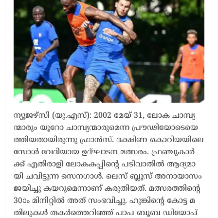
​ന്യൂ​ജ​ഴ്സി (യു.​എ​സ്): 2002 മേ​യ് 31, ലോ​ക ചാ​മ്പ്യ​
ന്മാ​രും യൂ​റോ ചാ​മ്പ്യ​ന്മാ​രു​മെ​ന്ന പ്രൗ​ഢി​യോ​ടെ​യെ​
ത്തി​യ​താ​യി​രു​ന്നു ഫ്രാ​ൻ​സ്. ദ​ക്ഷി​ണ കൊ​റി​യ​യി​ലെ
സോ​ൾ വേ​ദി​യാ​യ ഉ​ദ്ഘാ​ട​ന മ​ത്സ​രം. ഫ്ര​ഞ്ചു​കാ​ർ​
ക്ക് എ​തി​രാ​ളി ലോ​ക​ക​പ്പി​ന്റെ പ​ടി​വാ​തി​ൽ ആ​ദ്യ​മാ​
യി ച​വി​ട്ടു​ന്ന സെ​ന​ഗാ​ൾ. ലെ​സ് ബ്ലൂ​സ് അ​നാ​യാ​സം
ജ​യി​ച്ചു ക​യ​റു​മെ​ന്നാ​ണ് ക​രു​തി​യ​ത്. മ​ത്സ​ര​ത്തി​ന്റെ
30ാം മി​നി​റ്റി​ൽ അ​ത് സം​ഭ​വി​ച്ചു. ഹു​ങ്കി​ന്റെ കോ​ട്ട മ​
തി​ലു​ക​ൾ ത​ക​ർ​ത്തെ​റി​ഞ്ഞ് പാ​പ ബൂ​ബ ഡി​യോ​പ്