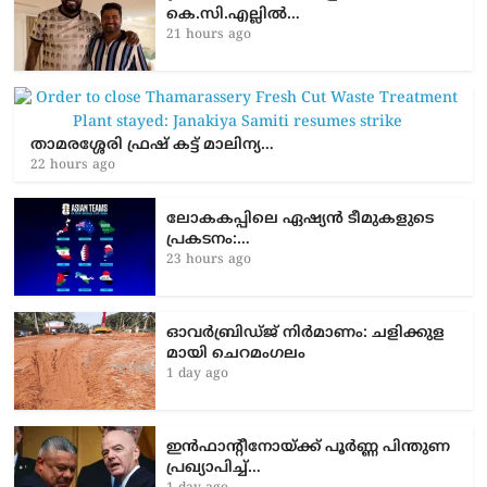
കെ.സി.എല്ലിൽ…
21 hours ago
താമരശ്ശേരി ഫ്രഷ് കട്ട് മാലിന്യ…
22 hours ago
ലോകകപ്പിലെ ഏഷ്യന്‍ ടീമുകളുടെ
പ്രകടനം:…
23 hours ago
ഓവർബ്രിഡ്ജ് നിർമാണം: ച​ളി​ക്കു​ള​
മാ​യി ചെ​റ​മം​ഗ​ലം
1 day ago
ഇൻഫാന്റീനോയ്ക്ക് പൂർണ്ണ പിന്തുണ
പ്രഖ്യാപിച്ച്…