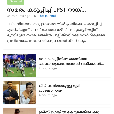
General
സമരം കടുപ്പിച്ച് LPST റാങ്ക്…
34 minutes ago
The Journal
PSC നിയമനം നടപ്പാക്കാത്തതിൽ പ്രതിഷേധം കടുപ്പിച്ച്
എൽപിഎസ്ടി റാങ്ക് ഹോൾഡേഴ്സ്. സെക്രട്ടേറിയറ്റിന്
മുന്നിലുള്ള സമരപന്തലിൽ പുല്ല് തിന്ന് ഉദ്യോഗാർഥികളുടെ
പ്രതിഷേധം. സർക്കാരിന്റെ ഭാഗത്ത് നിന്ന് ഒരും
ലോകകപ്പിനിടെ മെസ്സിയെ
ചാവേറാക്രമണത്തിൽ വധിക്കാൻ…
2 hours ago
വീട് പണിയാനുള്ള ഭൂമി
വാങ്ങാനായി…
4 hours ago
ക്രിസ് ഗെയിൽ കേരളത്തിലേക്ക്;