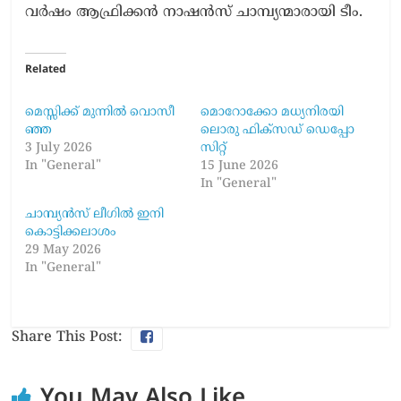
വ​ർ​ഷം ആ​ഫ്രി​ക്ക​ൻ നാ​ഷ​ൻ​സ് ചാ​മ്പ്യ​ന്മാ​രാ​യി ടീം.
Related
മെസ്സിക്ക് മുന്നിൽ വൊ​സീ​
​മൊ​റോ​ക്കോ മ​ധ്യ​നി​ര​യി​
ഞ്ഞ
ലൊ​രു ഫി​ക്സ​ഡ് ഡെ​പ്പോ​
3 July 2026
സി​റ്റ്
In "General"
15 June 2026
In "General"
ചാമ്പ്യൻസ് ലീഗിൽ ഇനി
കൊ​ട്ടി​ക്ക​ലാ​ശം
29 May 2026
In "General"
Share This Post:
You May Also Like