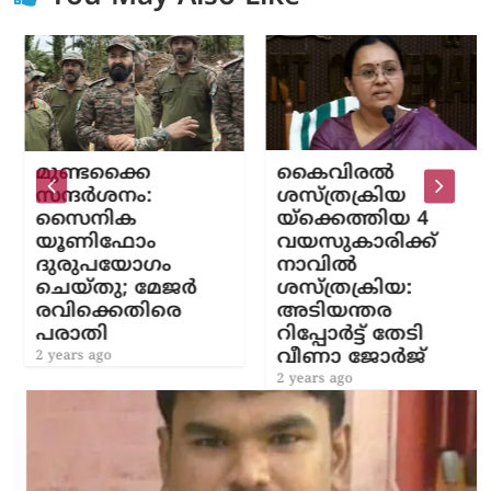
മുണ്ടക്കൈ
കൈവിരൽ
സന്ദർശനം:
ശസ്ത്രക്രിയ
സൈനിക
യ്ക്കെത്തിയ 4
യൂണിഫോം
വയസുകാരിക്ക്
ദുരുപയോഗം
നാവില്‍
ചെയ്തു; മേജർ
ശസ്ത്രക്രിയ:
രവിക്കെതിരെ
അടിയന്തര
പരാതി
റിപ്പോര്‍ട്ട് തേടി
വീണാ ജോർജ്
2 years ago
2 years ago