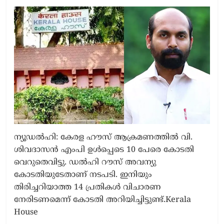
ന്യൂഡൽഹി: കേരള ഹൗസ് ആക്രമണത്തിൽ വി.
ശിവദാസൻ എംപി ഉൾപ്പെടെ 10 പേരെ കോടതി
വെറുതെവിട്ടു. ഡൽഹി റൗസ് അവന്യു
കോടതിയുടേതാണ് നടപടി. ഇനിയും
തിരിച്ചറിയാത്ത 14 പ്രതികൾ വിചാരണ
നേരിടണമെന്ന് കോടതി അറിയിച്ചിട്ടുണ്ട്.Kerala
House