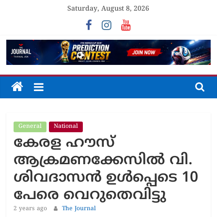
Skip
Saturday, August 8, 2026
to
content
The
Journal
General
National
Unfolding
കേരള ഹൗസ്
The
Truth
ആക്രമണക്കേസിൽ വി.
ശിവദാസൻ ഉൾപ്പെടെ 10
പേരെ വെറുതെവിട്ടു
2 years ago
The Journal