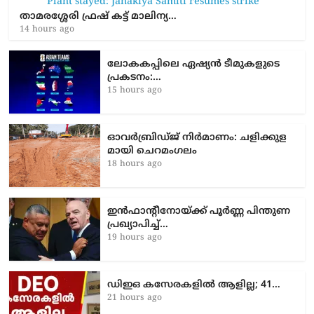
താമരശ്ശേരി ഫ്രഷ് കട്ട് മാലിന്യ…
14 hours ago
ലോകകപ്പിലെ ഏഷ്യന്‍ ടീമുകളുടെ
പ്രകടനം:…
15 hours ago
ഓവർബ്രിഡ്ജ് നിർമാണം: ച​ളി​ക്കു​ള​
മാ​യി ചെ​റ​മം​ഗ​ലം
18 hours ago
ഇൻഫാന്റീനോയ്ക്ക് പൂർണ്ണ പിന്തുണ
പ്രഖ്യാപിച്ച്…
19 hours ago
ഡിഇഒ കസേരകളില്‍ ആളില്ല; 41…
21 hours ago