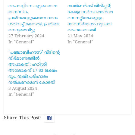
പൈവളിഗെ കൂട്ടക്കൊല:
ഗവർണർക്ക് തിരിച്ചടി;
മാനസിക
കേരള സർവകലാശാല
പ്രശ്നങ്ങളുണ്ടെന്ന വാദം
സെനറ്റിലേക്കുള്ള
ശരിവച്ച് കോടതി, പ്രതിയെ
നാമനിർദേശം റദ്ദാക്കി
വെറുതെവിട്ടു
ഹൈക്കോടതി
27 February 2024
21 May 2024
In "General"
In "General"
‘പഞ്ചാബിഹൗസ്’ വീടിന്‍റെ
നിര്‍മാണത്തില്‍
അപാകത’; ഹരിശ്രീ
അശോകന് 17.83 ലക്ഷം
രൂപ നഷ്ടപരിഹാരം
നൽകണമെന്ന് കോടതി
3 August 2024
In "General"
Share This Post: