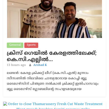
General
Sports
ക്രിസ് ഗെയിൽ കേരളത്തിലേക്ക്;
കെ.സി.എല്ലിൽ…
13 hours ago
Arshad K
ലണ്ടൻ: കേരള ക്രിക്കറ്റ് ലീഗ് (കെ.സി.എൽ) മൂന്നാം
സീസണിൽ നിലവിലെ ചാമ്പ്യന്മാരായ കൊച്ചി ബ്ലൂ
ടൈഗേഴ്സിന് പിന്തുണ നൽകാൻ ക്രിക്കറ്റ് ഇതിഹാസവും
ബ്ലൂ ടൈഗേഴ്സ് ഗ്ലോബലിന്റെ സഹഉടമയുമായ