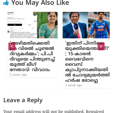
You May Also Like
‘അഴിമതിക്കെതി
'ഇതിന് പിന്നിലെ
രെ വിരല്‍ ചൂണ്ടല്‍
യുക്തിയെന്താണ്?'
ദിവ്യകർമ്മം’; പി.പി
; 15-കാരൻ
ദിവ്യയെ പിന്തുണച്ച്
വൈഭവിനെ
യൂത്ത് ലീഗ്
വൈസ്
നേതാവ്- വിവാദം
ക്യാപ്റ്റനാക്കിയതി
ൽ ചോദ്യമുയർത്തി
2 years ago
ഹർഷ ഭോഗ്ലെ
1 week ago
Leave a Reply
Your email address will not be published.
Required