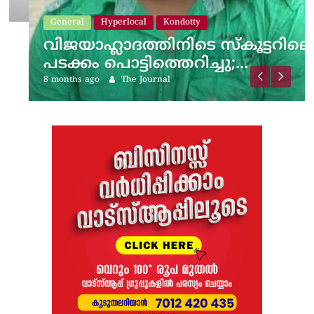
General
Hyperlocal
Kondotty
വിജയാഹ്ലാദത്തിനിടെ സ്കൂട്ടറിലെ
പടക്കം പൊട്ടിത്തെറിച്ചു;…
8 months ago
The Journal