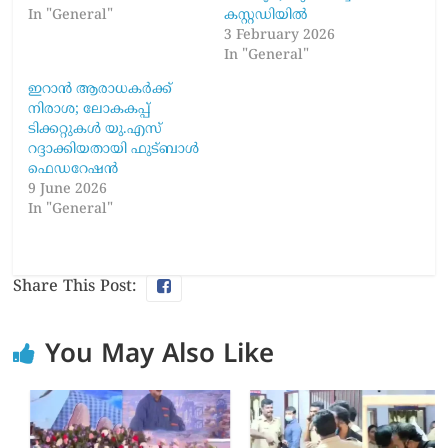
In "General"
കസ്റ്റഡിയിൽ
3 February 2026
In "General"
ഇറാൻ ആരാധകർക്ക്
നിരാശ; ലോകകപ്പ്
ടിക്കറ്റുകൾ യു.എസ്
റദ്ദാക്കിയതായി ഫുട്ബാൾ
ഫെഡറേഷൻ
9 June 2026
In "General"
Share This Post:
You May Also Like