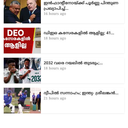
ഇൻഫാന്റീനോയ്ക്ക് പൂർണ്ണ പിന്തുണ
പ്രഖ്യാപിച്ച്…
16 hours ago
ഡിഇഒ കസേരകളില്‍ ആളില്ല; 41…
18 hours ago
2032 വരെ റയലിൽ തുടരും;…
18 hours ago
ദ്വീപിൽ സന്നാഹം; ഇന്ത്യ- ശ്രീലങ്കൻ…
21 hours ago