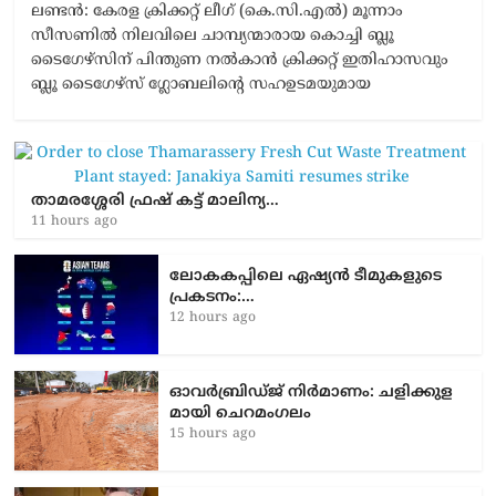
ലണ്ടൻ: കേരള ക്രിക്കറ്റ് ലീഗ് (കെ.സി.എൽ) മൂന്നാം
സീസണിൽ നിലവിലെ ചാമ്പ്യന്മാരായ കൊച്ചി ബ്ലൂ
ടൈഗേഴ്സിന് പിന്തുണ നൽകാൻ ക്രിക്കറ്റ് ഇതിഹാസവും
ബ്ലൂ ടൈഗേഴ്സ് ഗ്ലോബലിന്റെ സഹഉടമയുമായ
താമരശ്ശേരി ഫ്രഷ് കട്ട് മാലിന്യ…
11 hours ago
ലോകകപ്പിലെ ഏഷ്യന്‍ ടീമുകളുടെ
പ്രകടനം:…
12 hours ago
ഓവർബ്രിഡ്ജ് നിർമാണം: ച​ളി​ക്കു​ള​
മാ​യി ചെ​റ​മം​ഗ​ലം
15 hours ago