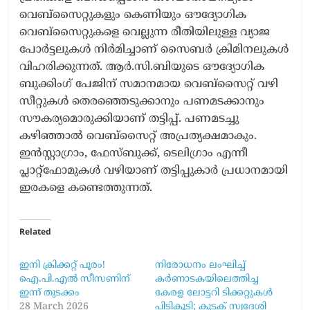
വെബ്‌സൈറ്റുകളും കെണിയും ഔദ്യോഗിക
വെബ്‌സൈറ്റുകളെ വെല്ലുന്ന രീതിയിലുള്ള വ്യാജ
പോർട്ടലുകൾ നിർമിച്ചാണ് സൈബർ ക്രിമിനലുകൾ
വിഹരിക്കുന്നത്. ആർ.സി.ബിയുടെ ഔദ്യോഗിക
ബുക്കിംഗ് പേജിന് സമാനമായ വെബ്‌സൈറ്റ് വഴി
സീറ്റുകൾ തെരഞ്ഞെടുക്കാനും പണമടക്കാനും
സൗകര്യമൊരുക്കിയാണ് തട്ടിപ്പ്. പണമടച്ചു
കഴിഞ്ഞാൽ വെബ്‌സൈറ്റ് അപ്രത്യക്ഷമാകും.
ഇൻസ്റ്റാഗ്രാം, ഫേസ്ബുക്ക്, ടെലിഗ്രാം എന്നീ
പ്ലാറ്റ്‌ഫോമുകൾ വഴിയാണ് തട്ടിപ്പുകാർ പ്രധാനമായി
ഇരകളെ കണ്ടെത്തുന്നത്.
Related
ഇനി ക്രിക്കറ്റ് പൂരം!
നിരോധനം ലംഘിച്ച്
ഐ.പി.എൽ സീസണിന്
കർണാടകയിലെത്തിച്ച
ഇന്ന് തുടക്കം
കേരള ലോട്ടറി ടിക്കറ്റുകൾ
28 March 2026
പിടികൂടി; കുടക് സ്വദേശി