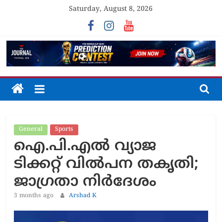
Skip
Saturday, August 8, 2026
to
content
The
Journal
General
Sports
Unfolding
ഐ.പി.എൽ വ്യാജ
The
Truth
ടിക്കറ്റ് വിൽപന തകൃതി;
ജാഗ്രതാ നിർദേശം
3 months ago
Arshad K