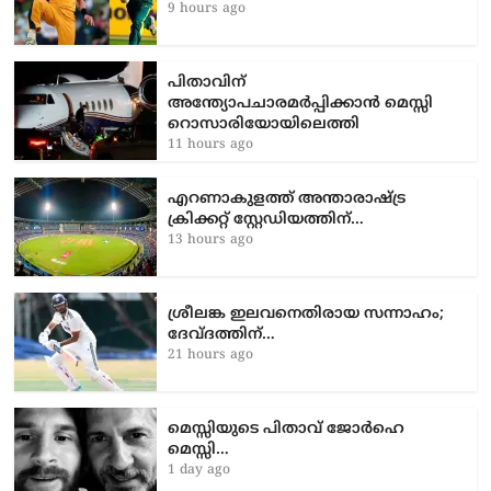
9 hours ago
പിതാവിന്
അന്ത്യോപചാരമർപ്പിക്കാൻ മെസ്സി
റൊസാരിയോയിലെത്തി
11 hours ago
എറണാകുളത്ത് അന്താരാഷ്ട്ര
ക്രിക്കറ്റ് സ്റ്റേഡിയത്തിന്…
13 hours ago
ശ്രീലങ്ക ഇലവനെതിരായ സന്നാഹം;
ദേവ്ദത്തിന്…
21 hours ago
മെസ്സിയുടെ പിതാവ് ജോർഹെ
മെസ്സി…
1 day ago