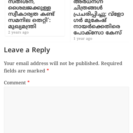
സതീശന്,
അർധനഗ്ന
ശൈലജക്കുള്ള
ചിത്രങ്ങൾ
സ്വീകാര്യത കണ്ട്
പ്രചരിപ്പിച്ചു; വ്ളോ​
സമനില തെറ്റി’:
ഗർ മുകേഷ്
മുഖ്യമന്ത്രി
നായർക്കെതിരെ
പോക്സോ കേസ്
2 years ago
1 year ago
Leave a Reply
Your email address will not be published.
Required
fields are marked
*
Comment
*