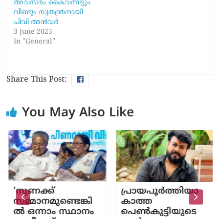
അവസരം കൈവന്നിട്ടും
വീണ്ടും സ്വതന്ത്രനായി
പിവി അൻവർ‌
3 June 2025
In "General"
Share This Post:
You May Also Like
‘നുണക്ക്
പ്രായപൂർത്തിയാ
സമ്മാനമുണ്ടെങ്കി
കാത്ത
ൽ ഒന്നാം സ്ഥാനം
പെൺകുട്ടിയുടെ