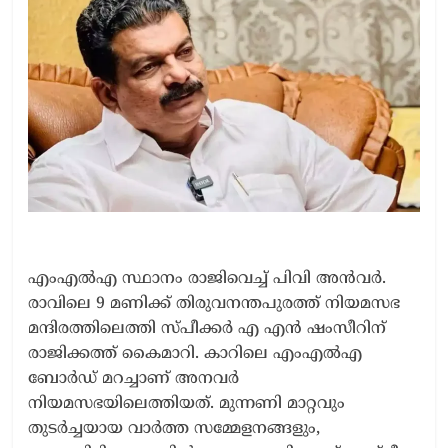
എംഎൽഎ സ്ഥാനം രാജിവെച്ച് പിവി അൻവർ.
രാവിലെ 9 മണിക്ക് തിരുവനന്തപുരത്ത് നിയമസഭ
മന്ദിരത്തിലെത്തി സ്പീക്കർ എ എൻ ഷംസീറിന്
രാജിക്കത്ത് കൈമാറി. കാറിലെ എംഎൽഎ
ബോർഡ് മറച്ചാണ് അനവർ
നിയമസഭയിലെത്തിയത്. മുന്നണി മാറ്റവും
തുടർച്ചയായ വാർത്ത സമ്മേളനങ്ങളും,