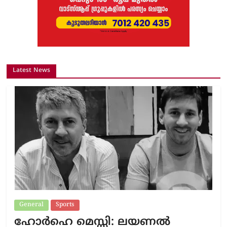
Latest News
General
Sports
ഹോർഹെ മെസ്സി: ലയണൽ