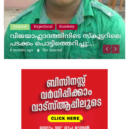
General
Hyperlocal
Kondotty
വിജയാഹ്ലാദത്തിനിടെ സ്കൂട്ടറിലെ
പടക്കം പൊട്ടിത്തെറിച്ചു;…
8 months ago
The Journal