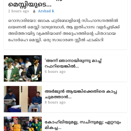
മെസ്സിയുടെ…
2 hours ago
Arshad K
റൊസാരിയോ: ലോക ഫുട്ബോളിന്റെ സിംഹാസനത്തിൽ
ലയണൽ മെസ്സി വാഴുമ്പോൾ, ആ ഇതിഹാസ വളർച്ചയ്ക്ക്
അടിത്തറയിട്ട വ്യക്തിയാണ് അദ്ദേഹത്തിന്റെ പിതാവായ
ഹോർഹെ മെസ്സി. ഒരു സാധാരണ സ്റ്റീൽ ഫാക്ടറി
'അന്ന് ഞാനായിരുന്നു മാച്ച്
റഫറിയെങ്കിൽ…
6 hours ago
അർജുൻ ആയങ്കിക്കെതിരെ കാപ്പ
ചുമത്താൻ…
8 hours ago
കോഹ്‌ലിയുമല്ല, സചിനുമല്ല; ഏറ്റവും
മികച്ച…