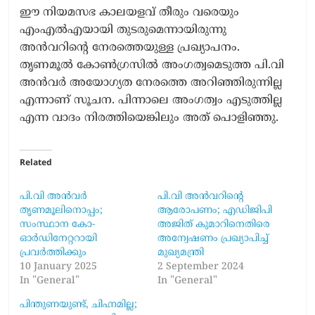
ഈ നിയമസഭ കാലയളവ് തീരും വരെയും
എംഎൽഎയായി തുടരുമെന്നായിരുന്നു
അൻവറിന്റെ നേരത്തെയുള്ള പ്രഖ്യാപനം.
തൃണമൂൽ കോൺഗ്രസിൽ അംഗത്വമെടുത്ത പി.വി
അൻവർ അയോഗ്യത നേരത്തെ അറിഞ്ഞിരുന്നില്ല
എന്നാണ് സൂചന. പിന്നാലെ അംഗത്വം എടുത്തില്ല
എന്ന വാദം നിരത്തിയെങ്കിലും അത് പൊളിഞ്ഞു.
Related
പി.വി അൻവർ
പി.വി അൻവറിന്റെ
തൃണമൂലിനൊപ്പം;
ആരോപണം; എഡിജിപി
സംസ്ഥാന കോ-
അജിത് കുമാറിനെതിരെ
ഓർഡിനേറ്ററായി
അന്വേഷണം പ്രഖ്യാപിച്ച്
പ്രവർത്തിക്കും
മുഖ്യമന്ത്രി
10 January 2025
2 September 2024
In "General"
In "General"
പിന്തുണയുണ്ട്, ചിഹ്നമില്ല;