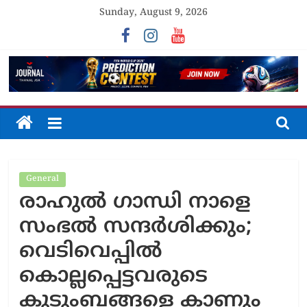
Skip
Sunday, August 9, 2026
to
content
The
Journal
General
Unfolding
രാഹുൽ ഗാന്ധി നാളെ
The
Truth
സംഭൽ സന്ദർശിക്കും;
വെടിവെപ്പിൽ
കൊല്ലപ്പെട്ടവരുടെ
കുടുംബങ്ങളെ കാണും