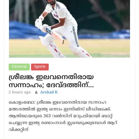
General
Sports
ശ്രീലങ്ക ഇലവനെതിരായ
സന്നാഹം; ദേവ്ദത്തിന്…
2 hours ago
Arshad K
കൊളംബോ: ശ്രീലങ്ക ഇലവനെതിരായ സന്നാഹ
മത്സരത്തിൽ ഇന്ത്യ ഒന്നാം ഇന്നിങ്സ് ലീഡിലേക്ക്.
ആതിഥേയരുടെ 363 റൺസിന് മറുപടിയായി ബാറ്റ്
ചെയ്യുന്ന ഇന്ത്യ രണ്ടാംനാൾ സ്റ്റമ്പെടുക്കുമ്പോൾ ആറ്
വിക്കറ്റിന്