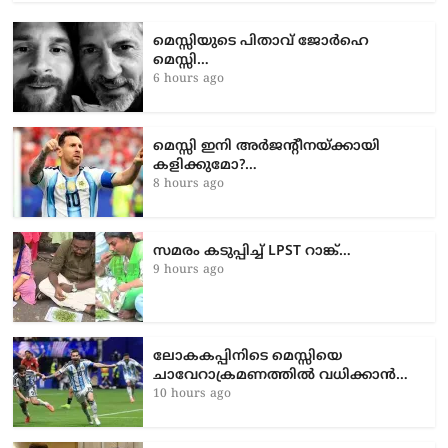
മെസ്സിയുടെ പിതാവ് ജോർഹെ
മെസ്സി…
6 hours ago
മെസ്സി ഇനി അർജന്റീനയ്ക്കായി
കളിക്കുമോ?…
8 hours ago
സമരം കടുപ്പിച്ച് LPST റാങ്ക്…
9 hours ago
ലോകകപ്പിനിടെ മെസ്സിയെ
ചാവേറാക്രമണത്തിൽ വധിക്കാൻ…
10 hours ago