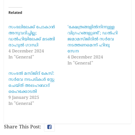
Related
സംഭലിലേക്ക് പോകാൻ
‘ക്ഷേത്രങ്ങളിൽനിന്നുള്ള
അനുവദിച്ചില്ല;
വിഗ്രഹങ്ങളുണ്ട്​’; ഡൽഹി
ഡൽഹിയിലേക്ക് മടങ്ങി
ജമാമസ്​ജിദിൽ സർവേ
രാഹുൽ ഗാന്ധി
നടത്തണമെന്ന്​ ഹിന്ദു
4 December 2024
സേന
In "General"
4 December 2024
In "General"
സംഭൽ മസ്ജിദ് കേസ്:
സർവേ നടപടികൾ സ്റ്റേ
ചെയ്ത് അലഹബാദ്
ഹൈക്കോടതി
9 January 2025
In "General"
Share This Post: