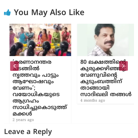
You May Also Like
‘മരണാനന്തര
80 ലക്ഷത്തിന്‍റെ
ചടങ്ങില്‍
കുരുക്കഴിഞ്ഞു;
നൃത്തവും പാട്ടും
വേണുവിന്‍റെ
ആഘോഷവും
കുടുംബത്തിന്
വേണം’;
താങ്ങായി
വയോധികയുടെ
സാദിഖലി തങ്ങൾ
ആഗ്രഹം
4 months ago
സാധിച്ചുകൊടുത്ത്
മക്കള്‍
2 years ago
Leave a Reply