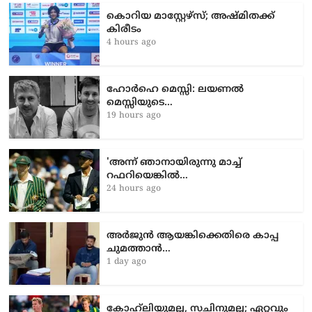
കൊറിയ മാസ്റ്റേഴ്സ്; അഷ്മിതക്ക്
കിരീടം
4 hours ago
ഹോർഹെ മെസ്സി: ലയണൽ
മെസ്സിയുടെ…
19 hours ago
'അന്ന് ഞാനായിരുന്നു മാച്ച്
റഫറിയെങ്കിൽ…
24 hours ago
അർജുൻ ആയങ്കിക്കെതിരെ കാപ്പ
ചുമത്താൻ…
1 day ago
കോഹ്‌ലിയുമല്ല, സചിനുമല്ല; ഏറ്റവും