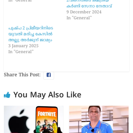
In "General"
2വിനെതിരെ ക്ഷത്രിയ
കര്‍ണി സേനാ നേതാവ്
9 December 2024
In "General"
പുഷ്പ 2 പ്രിമീയറിനിടെ
യുവതി മരിച്ച കേസിൽ
അല്ലു അർജുന് ജാമ്യം
3 January 2025
In "General"
Share This Post:
You May Also Like