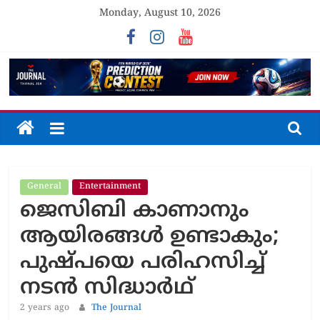
Skip
Monday, August 10, 2026
to
content
The
Journal
General
Entertainment
Unfolding
ജെസിബി കാണാനും
The
Truth
ആയിരങ്ങൾ ഉണ്ടാകും;
പുഷ്പയെ പരിഹസിച്ച്
നടൻ സിദ്ധാർഥ്
2 years ago
The Journal