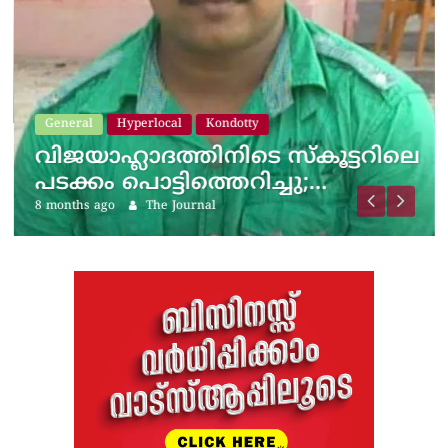
General
Hyperlocal
Kondotty
വിജയാഹ്ലാദത്തിനിടെ സ്കൂട്ടറിലെ
പടക്കം പൊട്ടിത്തെറിച്ചു;…
8 months ago
The Journal