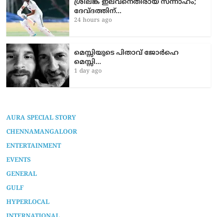
ശ്രീലങ്ക ഇലവനെതിരായ സന്നാഹം;
ദേവ്ദത്തിന്…
24 hours ago
മെസ്സിയുടെ പിതാവ് ജോർഹെ
മെസ്സി…
1 day ago
AURA SPECIAL STORY
CHENNAMANGALOOR
ENTERTAINMENT
EVENTS
GENERAL
GULF
HYPERLOCAL
INTERNATIONAL