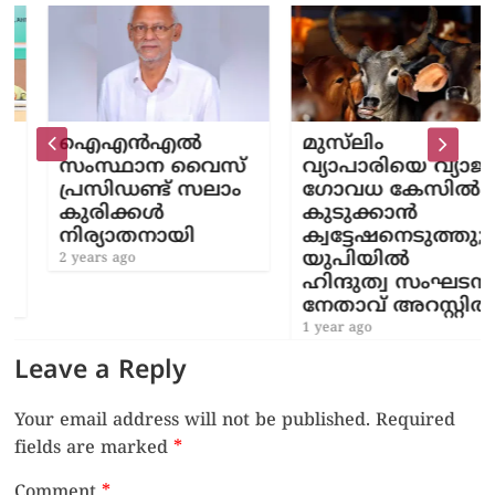
ഐഎൻഎൽ
മുസ്‌ലിം
സംസ്ഥാന വൈസ്
വ്യാപാരിയെ വ്യാജ ​
പ്രസിഡണ്ട് സലാം
ഗോവധ കേസിൽ
കുരിക്കൾ
കുടുക്കാൻ
നിര്യാതനായി
ക്വട്ടേഷനെടുത്തു;
യുപിയിൽ ​
2 years ago
ഹിന്ദുത്വ സംഘടനാ
നേതാവ് അറസ്റ്റിൽ
1 year ago
Leave a Reply
Your email address will not be published.
Required
fields are marked
*
Comment
*