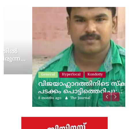
General
Hyperlocal
Kondotty
വിജയാഹ്ലാദത്തിനിടെ സ്കൂട്ടറിലെ
പടക്കം പൊട്ടിത്തെറിച്ചു;…
8 months ago
The Journal