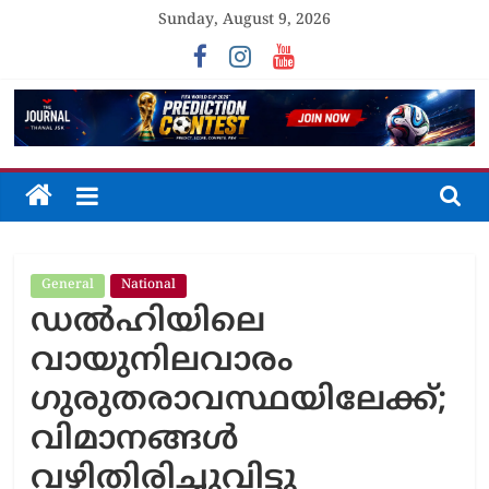
Skip
Sunday, August 9, 2026
to
content
The
Journal
General
National
Unfolding
ഡൽഹിയിലെ
The
Truth
വായുനിലവാരം
ഗുരുതരാവസ്ഥയിലേക്ക്;
വിമാനങ്ങൾ
വഴിതിരിച്ചുവിട്ടു