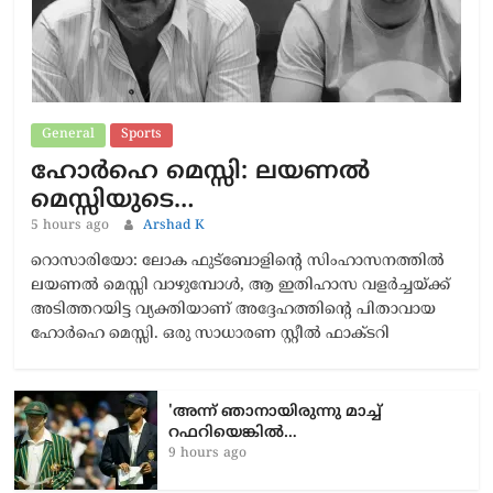
General
Sports
ഹോർഹെ മെസ്സി: ലയണൽ
മെസ്സിയുടെ…
5 hours ago
Arshad K
റൊസാരിയോ: ലോക ഫുട്ബോളിന്റെ സിംഹാസനത്തിൽ
ലയണൽ മെസ്സി വാഴുമ്പോൾ, ആ ഇതിഹാസ വളർച്ചയ്ക്ക്
അടിത്തറയിട്ട വ്യക്തിയാണ് അദ്ദേഹത്തിന്റെ പിതാവായ
ഹോർഹെ മെസ്സി. ഒരു സാധാരണ സ്റ്റീൽ ഫാക്ടറി
'അന്ന് ഞാനായിരുന്നു മാച്ച്
റഫറിയെങ്കിൽ…
9 hours ago