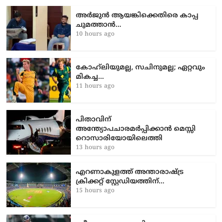
അർജുൻ ആയങ്കിക്കെതിരെ കാപ്പ
ചുമത്താൻ…
10 hours ago
കോഹ്‌ലിയുമല്ല, സചിനുമല്ല; ഏറ്റവും
മികച്ച…
11 hours ago
പിതാവിന്
അന്ത്യോപചാരമർപ്പിക്കാൻ മെസ്സി
റൊസാരിയോയിലെത്തി
13 hours ago
എറണാകുളത്ത് അന്താരാഷ്ട്ര
ക്രിക്കറ്റ് സ്റ്റേഡിയത്തിന്…
15 hours ago