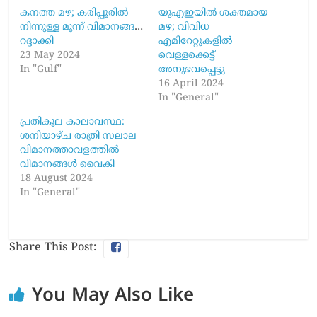
കനത്ത മഴ; കരിപ്പൂരിൽ
യുഎഇയില്‍ ശക്തമായ
നിന്നുള്ള മൂന്ന് വിമാനങ്ങൾ
മഴ; വിവിധ
റദ്ദാക്കി
എമിറേറ്റുകളിൽ
23 May 2024
വെള്ളക്കെട്ട്
In "Gulf"
അനുഭവപ്പെട്ടു
16 April 2024
In "General"
പ്രതികൂല കാലാവസ്ഥ:
ശനിയാഴ്ച രാത്രി സലാല
വിമാനത്താവളത്തിൽ
വിമാനങ്ങൾ വൈകി
18 August 2024
In "General"
Share This Post:
You May Also Like