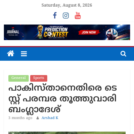
Skip
Saturday, August 8, 2026
to
content
The
Journal
General
Sports
Unfolding
പാ​കി​സ്താ​നെ​തി​രെ ടെ​
The
Truth
സ്റ്റ് പ​ര​മ്പ​ര തൂത്തുവാരി
ബം​ഗ്ലാദേശ്
3 months ago
Arshad K