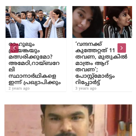
രാഹുലും
‘വന്ദനക്ക്
പ്രിയങ്കയും
കുത്തേറ്റത് 11
മത്സരിക്കുമോ?
തവണ, മുതുകിൽ
അമേഠി,റായ്‍ബറേ
മാത്രം ആറ്
ലി
തവണ’;
സ്ഥാനാര്‍ഥികളെ
പോസ്റ്റ്‌മോർട്ടം
ഇന്ന് പ്രഖ്യാപിക്കും
റിപ്പോർട്ട്
2 years ago
3 years ago