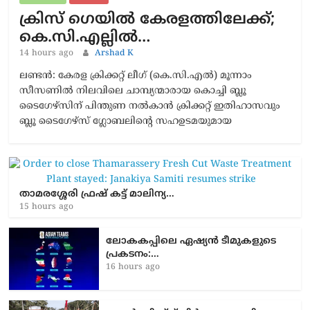
ക്രിസ് ഗെയിൽ കേരളത്തിലേക്ക്;
കെ.സി.എല്ലിൽ…
14 hours ago
Arshad K
ലണ്ടൻ: കേരള ക്രിക്കറ്റ് ലീഗ് (കെ.സി.എൽ) മൂന്നാം
സീസണിൽ നിലവിലെ ചാമ്പ്യന്മാരായ കൊച്ചി ബ്ലൂ
ടൈഗേഴ്സിന് പിന്തുണ നൽകാൻ ക്രിക്കറ്റ് ഇതിഹാസവും
ബ്ലൂ ടൈഗേഴ്സ് ഗ്ലോബലിന്റെ സഹഉടമയുമായ
താമരശ്ശേരി ഫ്രഷ് കട്ട് മാലിന്യ…
15 hours ago
ലോകകപ്പിലെ ഏഷ്യന്‍ ടീമുകളുടെ
പ്രകടനം:…
16 hours ago