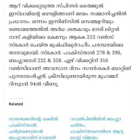
ആറ് വിക്കറ്റെടുത്ത സ്പിന്നർ തൈജുൽ
ഇസ്‌ലാമിന്റെ ബൗളിങ്ങാണ് ജയം സമ്മാനിച്ചതിൽ
പ്രധാനം. ഒന്നാം ഇന്നിങ്സിൽ സെഞ്ച്വറിയും
രണ്ടാമത്തേതിൽ അർധ ശതകവും നേടി ലിറ്റൻ
ദാസ് കളിയിലെ കേമനും ആകെ 253 റൺസ്
സ്കോർ ചെയ്ത മുഷ്ഫിഖുർറഹീം പരമ്പരയിലെ
താരവുമായി. സ്കോർ: പാകിസ്താൻ 278 & 390,
ബംഗ്ലാദേശ് 232 & 358. ഏഴ് വിക്കറ്റിന് 316
റൺസിലാണ് അവസാന ദിനം സന്ദർശകർ ബാറ്റിങ്
പുനരാരംഭിച്ചത്. ക്രീസിലുണ്ടായിരുന്ന മുഹമ്മദ്
റിസ്വാൻ 94ൽ വീണു.
Related
നാണക്കേടിന്‍റെ വക്കില്‍
റാവൽപിണ്ടിയിൽ ബംഗ്ലാ
പാകിസ്താന്‍;
ചരിതം;
ചരിത്രമെഴുതാന്‍
പാകിസ്താനെതിരെ ആദ്യ
ബംഗ്ലാദേശിന് വേണ്ടത്
ടെസ്റ്റ് വിജയം