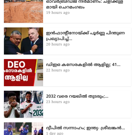
ഓവർബ്രിഡ്ജ് നിർമാണം: ച​ളി​ക്കു​ള​
മാ​യി ചെ​റ​മം​ഗ​ലം
19 hours ago
ഇൻഫാന്റീനോയ്ക്ക് പൂർണ്ണ പിന്തുണ
പ്രഖ്യാപിച്ച്…
20 hours ago
ഡിഇഒ കസേരകളില്‍ ആളില്ല; 41…
22 hours ago
2032 വരെ റയലിൽ തുടരും;…
23 hours ago
ദ്വീപിൽ സന്നാഹം; ഇന്ത്യ- ശ്രീലങ്കൻ…
1 day ago