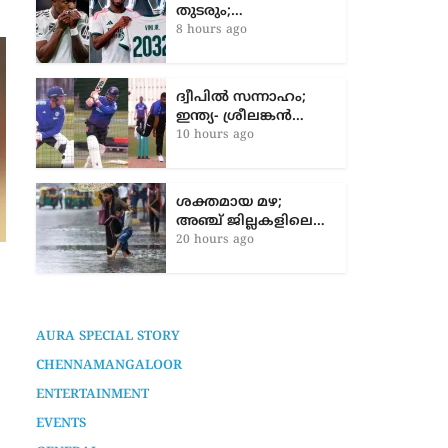
തുടരും;…
8 hours ago
ദ്വീപിൽ സന്നാഹം;
ഇന്ത്യ- ശ്രീലങ്കൻ…
10 hours ago
ശക്തമായ മഴ;
അഞ്ച് ജില്ലകളിലെ…
20 hours ago
അബൂദബി വാഹനാപകടം;
ബുഷ്റയുടെ വിയോഗത്തോടെ
നഷ്ടമായത് കുടുംബത്തിന്റെ തണൽ
7 months ago
AURA SPECIAL STORY
CHENNAMANGALOOR
ENTERTAINMENT
EVENTS