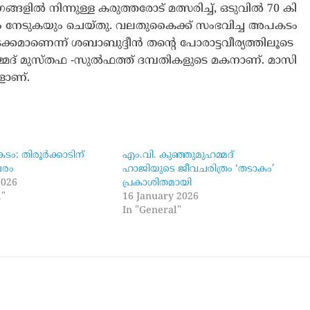
ങ്ങ​ളി​ൽ നി​ന്നു​ള്ള ക​രു​ത്ത​രോ​ട് മ​ത്സ​രി​ച്ച്, ഒ​ടു​വി​ൽ 70 കി​
ണം നേ​ടു​ക​യും ചെ​യ്തു. വ​ല​തു​കൈ​ക്ക് സം​ഭ​വി​ച്ച അ​പ​ക​ടം
ു​ട​ക്ക​മാ​ണെ​ന്ന് ശ​ബാ​ബു​ദ്ദീ​ൻ ത​ന്‍റെ പോ​രാ​ട്ട​വീ​ര്യ​ത്തി​ലൂ​ടെ
ഹ​മ്മ​ദ് മു​സ്ത​ഫ -സു​ൽ​ഫ​ത്ത് ദ​മ്പ​തി​ക​ളു​ടെ മ​ക​നാ​ണ്. മാ​സി​
​ളാ​ണ്.
ം: തിരൂർക്കാടിന്
എം.വി. കുഞ്ഞുമുഹമ്മദ്
പരം
ഹാജിയുടെ ജീവചരിത്രം ‘തടാകം’
2026
പ്രകാശിതമായി
l"
16 January 2026
In "General"