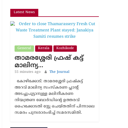
Latest News
General
Kerala
Kozhikode
താമരശ്ശേരി ഫ്രഷ് കട്ട്
മാലിന്യ…
55 minutes ago
The Journal
കോഴിക്കോട്: താമരശ്ശേരി ഫ്രഷ്കട്ട്
അറവ് മാലിന്യ സംസ്‌കരണ പ്ലാന്റ്
അടച്ചുപൂട്ടാനുള്ള മലിനീകരണ
നിയന്ത്രണ ബോർഡിന്റെ ഉത്തരവ്
ഹൈക്കോടതി സ്റ്റേ ചെയ്തതിന് പിന്നാലെ
സമരം പുനഃരാരംഭിച്ച് സമരസമിതി.