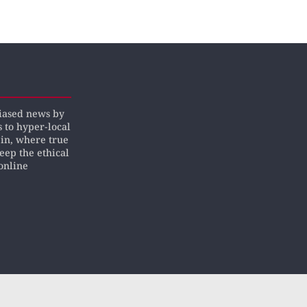
biased news by
s to hyper-local
pin, where true
keep the ethical
online
erved.