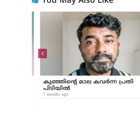
You May Also Like
കുഞ്ഞിന്‍റെ മാല കവർന്ന പ്രതി
പിടിയിൽ
 തണൽ
7 months ago