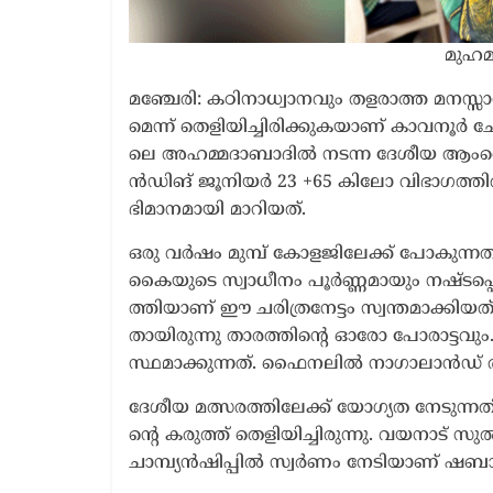
മു​ഹ​മ
മ​ഞ്ചേ​രി: ക​ഠി​നാ​ധ്വാ​ന​വും ത​ള​രാ​ത്ത മ​ന​സ്സാ​
മെ​ന്ന് തെ​ളി​യി​ച്ചി​രി​ക്കു​ക​യാ​ണ് കാ​വ​നൂ​ർ ചേ
ലെ അ​ഹ​മ്മ​ദാ​ബാ​ദി​ൽ ന​ട​ന്ന ദേ​ശീ​യ ആം​റെ​സ്‌
ൻ​ഡി​ങ് ജൂ​നി​യ​ർ 23 +65 കി​ലോ വി​ഭാ​ഗ​ത്തി
ഭി​മാ​ന​മാ​യി മാ​റി​യ​ത്.
ഒ​രു വ​ർ​ഷം മു​മ്പ് കോ​ള​ജി​ലേ​ക്ക് പോ​കു​ന്ന​
കൈ​യു​ടെ സ്വാ​ധീ​നം പൂ​ർ​ണ്ണ​മാ​യും ന​ഷ്ട​പ്പെ​ട്ടി​
ത്തി​യാ​ണ് ഈ ​ച​രി​ത്ര​നേ​ട്ടം സ്വ​ന്ത​മാ​ക്കി​യ​ത്. 
താ​യി​രു​ന്നു താ​ര​ത്തി​ന്‍റെ ഓ​രോ പോ​രാ​ട്ട​വ
സ്ഥ​മാ​ക്കു​ന്ന​ത്. ഫൈ​ന​ലി​ൽ നാ​ഗാ​ലാ​ന്‍ഡ് താ
ദേ​ശീ​യ മ​ത്സ​ര​ത്തി​ലേ​ക്ക് യോ​ഗ്യ​ത നേ​ടു​ന്ന​
ന്‍റെ ക​രു​ത്ത് തെ​ളി​യി​ച്ചി​രു​ന്നു. വ​യ​നാ​ട
ചാ​മ്പ്യ​ൻ​ഷി​പ്പി​ൽ സ്വ​ർ​ണം നേ​ടി​യാ​ണ് ഷ​ബാ​ബു​ദ്