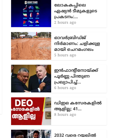
ലോകകപ്പിലെ
ഏഷ്യന്‍ ടീമുകളുടെ
പ്രകടനം:…
2 hours ago
ഓവർബ്രിഡ്ജ്
നിർമാണം: ച​ളി​ക്കു​ള​
മാ​യി ചെ​റ​മം​ഗ​ലം
5 hours ago
ഇൻഫാന്റീനോയ്ക്ക്
പൂർണ്ണ പിന്തുണ
പ്രഖ്യാപിച്ച്…
6 hours ago
ഡിഇഒ കസേരകളില്‍
ആളില്ല; 41…
8 hours ago
2032 വരെ റയലിൽ