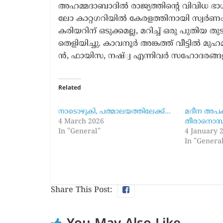
അ​ഹ​മ്മ​ദാ​ബാ​ദി​ൽ രാ​ജ്യ​ത്തി​ന്‍റെ വി​വി​ധ ഭാ​ഗ​
ലോ കാ​റ്റ​ഗ​റി​യി​ൽ കേ​ര​ള​ത്തി​നാ​യി സ്വ​ർ​
ക​രി​യ​റി​ന് ഒ​ടു​ക്ക​മ​ല്ല, മ​റി​ച്ച് ഒ​രു പു​തി​യ ത
തെ​ളി​യി​ച്ചു. കാ​വ​നൂ​ർ അ​ങ്ക​ത്ത് വീ​ട്ടി​ൽ മു​
ൻ, ഫാ​യി​സ, ന​ഷ്്വ എ​ന്നി​വ​ർ സ​ഹോ​ദ​ര​ങ്ങ
Related
നാ​ടൊ​ഴു​കി, പ​ത്മാ​ല​യ​ത്തി​ലേ​ക്ക്…
മദീന അപകട
4 March 2026
തീരാനൊമ്
In "General"
4 January 
In "Genera
Share This Post: