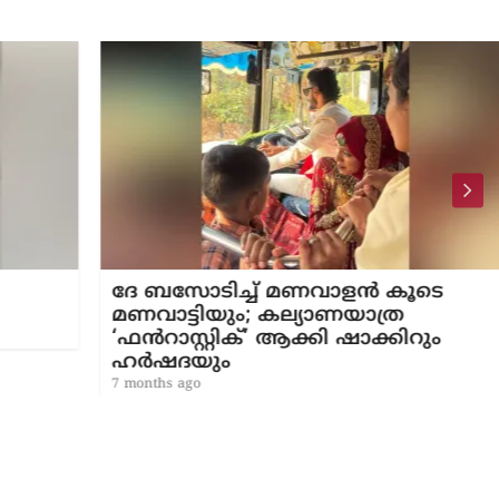
ദേ ബസോടിച്ച് മണവാളൻ കൂടെ
മണവാട്ടിയും; കല്യാണയാത്ര
‘ഫൻറാസ്റ്റിക്’ ആക്കി ഷാക്കിറും
ഹർഷദയും
7 months ago