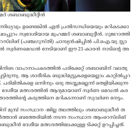
്മ​ദ് ശ​ബാ​ബു​ദ്ധീ​ദ്ദീ​ൻ
ന്നി​ധ്യ​വും ഉ​ണ്ടെ​ങ്കി​ൽ ഏ​ത് പ്ര​തി​സ​ന്ധി​യെ​യും മ​റി​ക​ട​ക്കാ​
​ല​പ്പു​റം സ്വ​ദേ​ശി​യാ​യ മു​ഹ​മ്മ​ദ് ശ​ബാ​ബു​ദ്ദീ​ൻ. ഗു​ജ​റാ​ത്തി​
​ലി​ങ് (പ​ഞ്ച​ഗു​സ്തി) ചാ​മ്പ്യ​ൻ​ഷി​പ്പി​ൽ പി.​ഐ.​യു സ്റ്റാ​
​ൽ സ്വ​ർ​ണ​മെ​ഡ​ൽ നേ​ടി​യാ​ണ് ഈ 21-​കാ​ര​ൻ നാ​ടി​ന്‍റെ അ​
തി​നി​ടെ വാ​ഹ​നാ​പ​ക​ട​ത്തി​ൽ പ​രി​ക്കേ​റ്റ് ശ​ബാ​ബി​ന് വ​ല​തു​
രു​ന്നു. ആ ​ശാ​രീ​രി​ക ബു​ദ്ധി​മു​ട്ടു​ക​ളെ​യെ​ല്ലാം കാ​റ്റി​ൽ​പ്പ​റ​
പ​രി​മി​തി​ക​ളെ ഒ​ന്നി​നും ഒ​രു ത​ട​സ്സ​മ​ല്ലെ​ന്ന് തെ​ളി​യി​ക്കു​ന്ന​
ും. ദേ​ശീ​യ മ​ത്സ​ര​ത്തി​ൽ ആ​ദ്യ​മാ​യാ​ണ് സ്വ​ർ​ണ മെ​ഡ​ൽ ക​ര​
​ര​ത്തി​ന്‍റെ ക​രു​ത്തി​നെ മ​റി​ക​ട​ന്നാ​ണ് സു​വ​ർ​ണ നേ​ട്ടം.
തി​ന് മു​മ്പ് സം​സ്ഥാ​ന -ജി​ല്ല ത​ല​ത്തി​ലും ശ​ബാ​ബു​ദ്ധീ​ൻ ത​
് സു​ൽ​ത്താ​ൻ ബ​ത്തേ​രി​യി​ൽ ന​ട​ന്ന സം​സ്ഥാ​ന ആം​റെ​സ്‌​ലി​ങ്
ധീ​ൻ ദേ​ശീ​യ മ​ത്സ​ര​ത്തി​ലേ​ക്കു​ള്ള ടി​ക്ക​റ്റ് ഉ​റ​പ്പി​ച്ച​ത്.