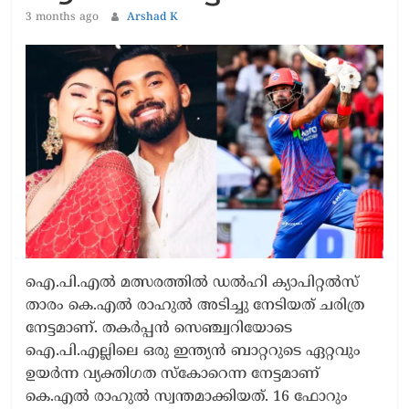
3 months ago
Arshad K
ഐ.പി.എൽ മത്സരത്തിൽ ഡൽഹി ക്യാപിറ്റൽസ്
താരം കെ.എൽ രാഹുൽ അടിച്ചു നേടിയത് ചരിത്ര
നേട്ടമാണ്. തകർപ്പൻ സെഞ്ച്വറിയോടെ
ഐ.പി.എല്ലിലെ ഒരു ഇന്ത്യൻ ബാറ്ററുടെ ഏറ്റവും
ഉയർന്ന വ്യക്തിഗത സ്കോറെന്ന നേട്ടമാണ്
കെ.എൽ രാഹുൽ സ്വന്തമാക്കിയത്. 16 ഫോറും