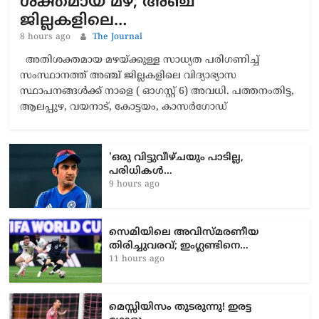
ശക്തമായ മഴ; അഞ്ച്
ജില്ലകളിലെ…
8 hours ago
The Journal
അതിശക്തമായ മഴയ്ക്കുള്ള സാധ്യത പരിഗണിച്ച്
സംസ്ഥാനത്ത് അഞ്ച് ജില്ലകളിലെ വിദ്യാഭ്യാസ
സ്ഥാപനങ്ങള്‍ക്ക് നാളെ ( ഓഗസ്റ്റ് 6) അവധി. പത്തനംതിട്ട,
ആലപ്പുഴ, വയനാട്, കോട്ടയം, കാസര്‍ഗോഡ്
'ഒരു വിട്ടുവീഴ്ചയും പാടില്ല,
പരിധികൾ…
9 hours ago
സെമിയിലെ അവിസ്മരണീയ
തിരിച്ചുവരവ്; ഇംഗ്ലണ്ടിനെ…
11 hours ago
മെസ്സിയിസം തുടരുന്നു! ഇരട്ട