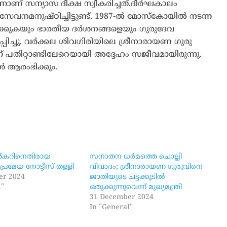
ാണ് സന്യാസ ദീക്ഷ സ്വീകരിച്ചത്.ദീർഘകാലം
േവനമനുഷ്ഠിച്ചിട്ടുണ്ട്. 1987-ൽ മോസ്കോയിൽ നടന്ന
ക്കുകയും ഭാരതീയ ദർശനങ്ങളെയും ഗുരുദേവ
്ചു. വർക്കല ശിവഗിരിയിലെ ശ്രീനാരായണ ഗുരു
ന് പതിറ്റാണ്ടിലേറെയായി അദ്ദേഹം സജീവമായിരുന്നു.
ൾ ആരംഭിക്കും.
ന്‍കറിനെതിരായ
സനാതന ധർമത്തെ ചൊല്ലി
രമേയ നോട്ടീസ് തള്ളി
വിവാദം; ശ്രീനാരായണ ഗുരുവിനെ
er 2024
ജാതിയുടെ ചട്ടക്കൂടിൽ
l"
ഒതുക്കുന്നുവെന്ന് മുഖ്യമന്ത്രി
31 December 2024
In "General"