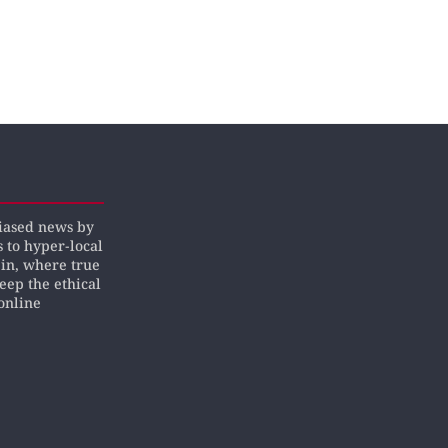
biased news by
s to hyper-local
pin, where true
keep the ethical
online