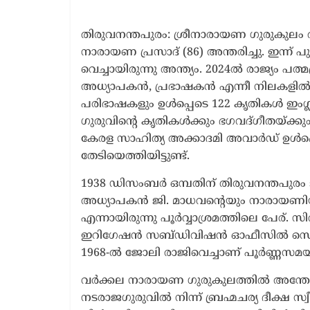
1 year ago
തിരുവനന്തപുരം: ശ്രീനാരായണ ഗുരുകുലം
നാരായണ പ്രസാദ് (86) അന്തരിച്ചു. ഇന്ന
വെച്ചായിരുന്നു അന്ത്യം. 2024ൽ രാജ്യം പത
അധ്യാപകൻ, പ്രഭാഷകൻ എന്നീ നിലകളിൽ അറിയപ
പരിഭാഷകളും ഉൾപ്പെടെ 122 കൃതികൾ ഇംഗ്ലിഷ
ഗുരുവിന്റെ കൃതികൾക്കും ഭഗവദ്ഗീതയ്ക്കും
കേരള സാഹിത്യ അക്കാദമി അവാർഡ് ഉൾപ്പ
തേടിയെത്തിയിട്ടുണ്ട്.
1938 ഡിസംബർ ഒമ്പതിന് തിരുവനന്തപുരം 
അധ്യാപകൻ ജി. മാധവന്റെയും നാരായണ
എന്നായിരുന്നു പൂർവ്വാശ്രമത്തിലെ പേര
ഇറിഗേഷൻ സബ്ഡിവിഷൻ ഓഫീസിൽ സെക്കന്റ് 
1968-ൽ ജോലി രാജിവെച്ചാണ് പൂർണ്ണസമയ 
വർക്കല നാരായണ ഗുരുകുലത്തിൽ അന്തേവാ
നടരാജഗുരുവിൽ നിന്ന് ബ്രഹ്മചര്യ ദീക്ഷ സ്വ