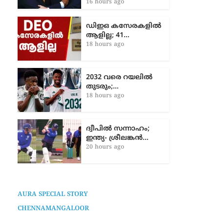
2 years ago
ഇൻഫാന്റീനോയ്ക്ക്
പൂർണ്ണ പിന്തുണ
പ്രഖ്യാപിച്ച്…
16 hours ago
ഡിഇഒ കസേരകളില്‍
ആളില്ല; 41…
18 hours ago
2032 വരെ റയലിൽ
തുടരും;…
18 hours ago
ദ്വീപിൽ സന്നാഹം;
ഇന്ത്യ- ശ്രീലങ്കൻ…
20 hours ago