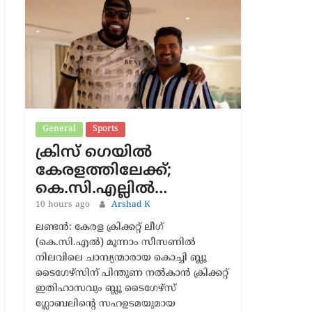
Latest News
General
Sports
ക്രിസ് ഗെയിൽ
കേരളത്തിലേക്ക്;
കെ.സി.എല്ലിൽ…
10 hours ago
Arshad K
ലണ്ടൻ: കേരള ക്രിക്കറ്റ് ലീഗ്
(കെ.സി.എൽ) മൂന്നാം സീസണിൽ