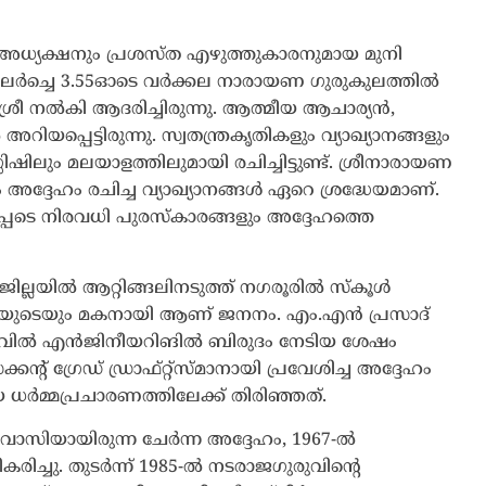
The Journal
 അധ്യക്ഷനും പ്രശസ്ത എഴുത്തുകാരനുമായ മുനി
് പുലർച്ചെ 3.55ഓടെ വർക്കല നാരായണ ഗുരുകുലത്തിൽ
്മശ്രീ നൽകി ആദരിച്ചിരുന്നു. ആത്മീയ ആചാര്യൻ,
്പെട്ടിരുന്നു. സ്വതന്ത്രകൃതികളും വ്യാഖ്യാനങ്ങളും
ിലും മലയാളത്തിലുമായി രചിച്ചിട്ടുണ്ട്. ശ്രീനാരായണ
 അദ്ദേഹം രചിച്ച വ്യാഖ്യാനങ്ങൾ ഏറെ ശ്രദ്ധേയമാണ്.
െടെ നിരവധി പുരസ്കാരങ്ങളും അദ്ദേഹത്തെ
ജില്ലയിൽ ആറ്റിങ്ങലിനടുത്ത് നഗരൂരിൽ സ്കൂൾ
ിയുടെയും മകനായി ആണ് ജനനം. എം.എൻ പ്രസാദ്
്. സിവിൽ എൻജിനീയറിങിൽ ബിരുദം നേടിയ ശേഷം
ഗ്രേഡ് ഡ്രാഫ്റ്റ്സ്മാനായി പ്രവേശിച്ച അദ്ദേഹം
ധർമ്മപ്രചാരണത്തിലേക്ക് തിരിഞ്ഞത്.
സിയായിരുന്ന ചേർന്ന അദ്ദേഹം, 1967-ൽ
ീകരിച്ചു. തുടർന്ന് 1985-ൽ നടരാജഗുരുവിന്റെ