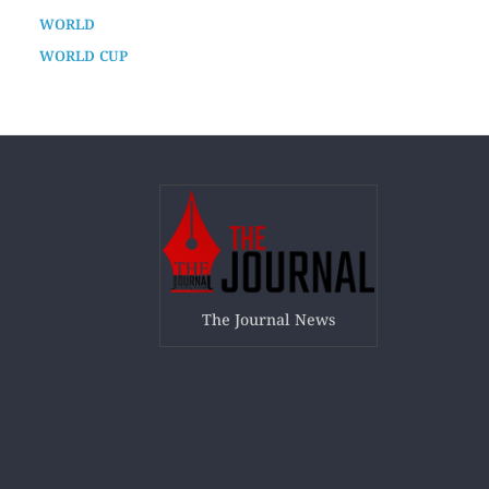
TECHNOLOGY
UNCATEGORIZED
VLOGS
WORLD
WORLD CUP
The Journal News