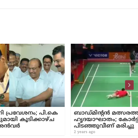
പി.കെ
ബാഡ്മിന്റന്‍ മത്സരത്തിനിടെ 17കാര
കാഴ്ച
ഹൃദയാഘാതം; കോര്‍ട്ടില്‍
പിടഞ്ഞുവീണ് മരിച്ചു
2 years ago