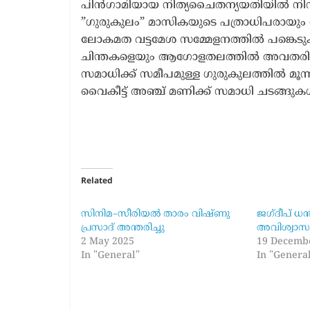
പിൻഗാമിയായ നിത്യചൈതന്യയതിയിൽ നിന്ന
”ഗുരുകുലം” മാസികയുടെ പത്രാധിപരായും സ
ലോകമത വട്ടമേശ സമ്മേളനത്തിൽ പങ്കെടു
ചിന്തകളെയും ആഗോളതലത്തിൽ അവതരിപ്പിച
സമാധിക്ക് സമീപമുള്ള ഗുരുകുലത്തിൽ മൂന്
വൈകീട്ട് അഞ്ച് മണിക്ക് സമാധി ചടങ്ങുക
Related
സിനിമ–സീരിയൽ താരം വിഷ്ണു
ജഗ്ദീപ് ധ
പ്രസാദ് അന്തരിച്ചു
അവിശ്വാസപ്
2 May 2025
19 Decemb
In "General"
In "Genera