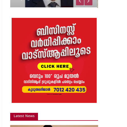
വിജയാഹ്ലാദത്തിനിടെ
സ്കൂട്ടറിലെ പടക്കം
പൊട്ടിത്തെറിച്ചു;…
8 months ago
The Journal