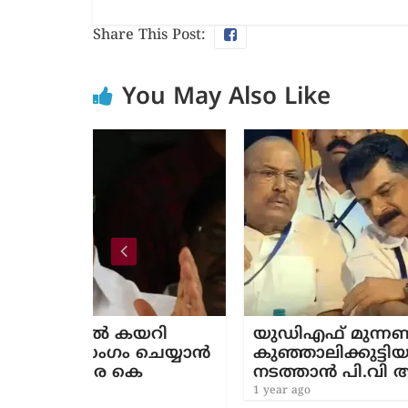
Share This Post:
You May Also Like
 കയറി
യുഡിഎഫ് മുന്നണി പ്രവേശനം; 
ം ചെയ്യാൻ
കുഞ്ഞാലിക്കുട്ടിയുമായി കൂടിക്
 കെ
നടത്താന്‍ പി.വി അൻവർ
1 year ago