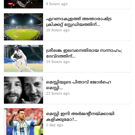
8 hours ago
എറണാകുളത്ത് അന്താരാഷ്ട്ര
ക്രിക്കറ്റ് സ്റ്റേഡിയത്തിന്…
10 hours ago
ശ്രീലങ്ക ഇലവനെതിരായ സന്നാഹം;
ദേവ്ദത്തിന്…
19 hours ago
മെസ്സിയുടെ പിതാവ് ജോർഹെ
മെസ്സി…
23 hours ago
മെസ്സി ഇനി അർജന്റീനയ്ക്കായി
കളിക്കുമോ?…
1 day ago