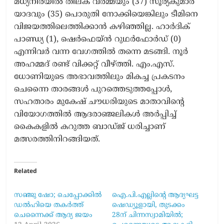
മധ്യനിരയിൽ തിലക് വർമ്മയും (37) സൂര്യകുമാർ
യാദവും (35) പൊരുതി നോക്കിയെങ്കിലും ടീമിനെ
വിജയത്തിലെത്തിക്കാൻ കഴിഞ്ഞില്ല. ഹാർദിക്
പാണ്ഡ്യ (1), ഷെർഫെയ്ൻ റുഥർഫോർഡ് (0)
എന്നിവർ വന്ന വേഗത്തിൽ തന്നെ മടങ്ങി. നൂർ
അഹമ്മദ് രണ്ട് വിക്കറ്റ് വീഴ്ത്തി. എം.എസ്.
ധോണിയുടെ അഭാവത്തിലും മികച്ച പ്രകടനം
ചെന്നൈ താരങ്ങൾ പുറത്തെടുത്തപ്പോൾ,
സഹതാരം മുകേഷ് ചൗധരിയുടെ മാതാവിന്റെ
വിയോഗത്തിൽ ആദരാഞ്ജലികൾ അർപ്പിച്ച്
കൈകളിൽ കറുത്ത ബാഡ്ജ് ധരിച്ചാണ്
മത്സരത്തിനിറങ്ങിയത്.
Related
സഞ്ജു ഷോ; ചെപ്പോക്കിൽ
ഐ.പി.എല്ലിന്റെ ആദ്യഘട്ട
ഡൽഹിയെ തകർത്ത്
ഷെഡ്യൂളായി, തുടക്കം
ചെന്നൈക്ക് ആദ്യ ജയം
28ന് ചിന്നസ്വാമിയിൽ;