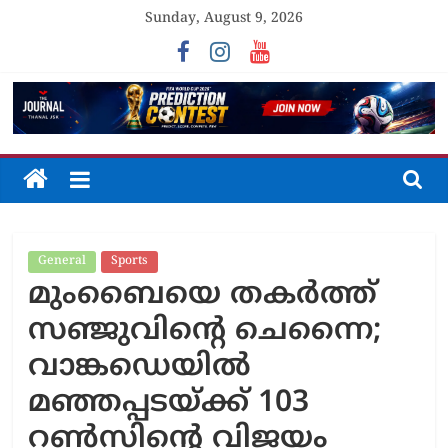
Skip
Sunday, August 9, 2026
to
content
The
Journal
General
Sports
Unfolding
മുംബൈയെ തകർത്ത്
The
Truth
സഞ്ജുവിന്റെ ചെന്നൈ;
വാങ്കഡെയിൽ
മഞ്ഞപ്പടയ്ക്ക് 103
റൺസിന്റെ വിജയം