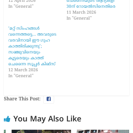
12 April 2026
ചെന്നൈയുടെ ആദ്യകളി
In "General"
30ന് റോയൽസിനെതിരെ
11 March 2026
In "General"
‘മറ്റ് സിംഹങ്ങൾ
വന്നെത്തട്ടെ… അവരുടെ
വരവിനായി ഈ ഗുഹ
കാത്തിരിക്കുന്നു’;
സഞ്ജുവിനെയും
കൂട്ടരെയും കാത്ത്
ചെന്നൈ സൂപ്പർ കിങ്സ്
12 March 2026
In "General"
Share This Post:
You May Also Like