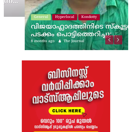
General
Hyperlocal
Kondotty
വിജയാഹ്ലാദത്തിനിടെ സ്കൂട്ടറിലെ
പടക്കം പൊട്ടിത്തെറിച്ചു;…
8 months ago
The Journal