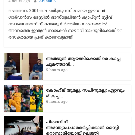
4 hours ago
Arshad K
ചെന്നൈ: 2001-ലെ ചരിത്രപ്രസിദ്ധമായ ഈഡൻ
ഗാർഡൻസ് ടെസ്റ്റിൽ ഓസ്‌ട്രേലിയൻ ക്യാപ്റ്റൻ സ്റ്റീവ്
വോയെ ടോസിന് കാത്തുനിർത്തിയ സംഭവത്തിൽ
അന്നത്തെ ഇന്ത്യൻ നായകൻ സൗരവ് ഗാംഗുലിക്കെതിരെ
രസകരമായ പ്രതികരണവുമായി
അർജുൻ ആയങ്കിക്കെതിരെ കാപ്പ
ചുമത്താൻ…
5 hours ago
കോഹ്‌ലിയുമല്ല, സചിനുമല്ല; ഏറ്റവും
മികച്ച…
6 hours ago
പിതാവിന്
അന്ത്യോപചാരമർപ്പിക്കാൻ മെസ്സി
റൊസാരിയോയിലെത്തി