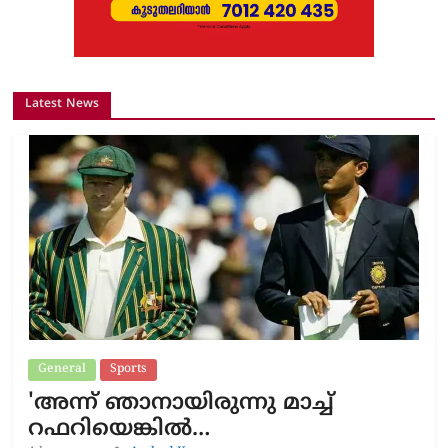
Latest News
General
Sports
'അന്ന് ഞാനായിരുന്നു മാച്ച്
റഫറിയെങ്കിൽ…