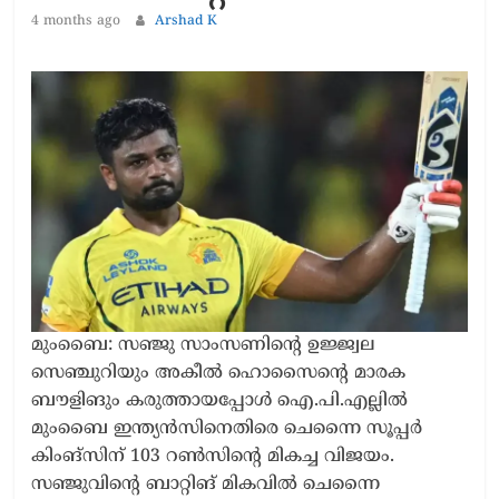
4 months ago
Arshad K
മുംബൈ: സഞ്ജു സാംസണിന്റെ ഉജ്ജ്വല
സെഞ്ചുറിയും അകീൽ ഹൊസൈന്റെ മാരക
ബൗളിങും കരുത്തായപ്പോൾ ഐ.പി.എല്ലിൽ
മുംബൈ ഇന്ത്യൻസിനെതിരെ ചെന്നൈ സൂപ്പർ
കിംങ്സിന് 103 റൺസിന്റെ മികച്ച വിജയം.
സഞ്ജുവിന്റെ ബാറ്റിങ് മികവിൽ ചെന്നൈ