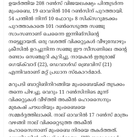
ഉയർത്തിയ 208 റൺസ് വിജയലക്ഷ്യം പിന്തുടർന്ന
മുംബൈ, 19 ഓവറിൽ 104 റൺസിന് പുറത്തായി.
54 പന്തിൽ നിന്ന് 10 ഫോറും 8 സിക്സറുമടക്കം
പുറത്താകാതെ 101 റൺസെടുത്ത സഞ്ജു
സാംസണാണ് ചെന്നൈ ഇന്നിങ്സിന്റെ
നട്ടെല്ലായത്. ഒരു വശത്ത് വിക്കറ്റുകൾ വീഴുമ്പോഴും
ക്രീസിൽ ഉറച്ചുനിന്ന സഞ്ജു ഈ സീസണിലെ തന്റെ
രണ്ടാം സെഞ്ചുറി കുറിച്ചു. നായകൻ ഋതുരാജ്
ഗെയ്‌ക്‌വാദ് (22), ഡെവാൾഡ് ബ്രെവിസ് (21)
എന്നിവരാണ് മറ്റ് പ്രധാന സ്കോറർമാർ.
മറുപടി ബാറ്റിങിനിറങ്ങിയ മുംബൈയ്ക്ക് തുടക്കം
തന്നെ പിഴച്ചു. വെറും 11 റൺസിനിടെ മൂന്ന്
വിക്കറ്റുകൾ വീഴ്ത്തി അകീൽ ഹൊസൈനും
മുകേഷ് ചൗധരിയും മുംബൈയെ
സമ്മർദ്ദത്തിലാക്കി. നാല് ഓവറിൽ 17 റൺസ് മാത്രം
വഴങ്ങി നാല് വിക്കറ്റെടുത്ത അകീൽ
ഹൊസൈനാണ് മുംബൈ നിരയെ തകർത്തത്.