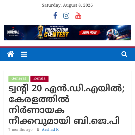
Skip
Saturday, August 8, 2026
to
content
The
Journal
General
Kerala
Unfolding
ട്വന്റി 20 എൻ.ഡി.എയിൽ;
The
Truth
കേരളത്തിൽ
നിർണായക
നീക്കവുമായി ബി.ജെ.പി
7 months ago
Arshad K