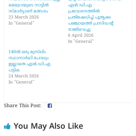
മെട്രോയുടെ നാട്ടിൽ
എൻ.ഡി.എ
സ്മാർട്ടാണ് മത്സരം
പ്രവേശനത്തിൽ
23 March 2026
പ്രതിഷേധിച്ച് പൂതൃക്ക
In "General"
പഞ്ചായത്ത് പ്രസിഡന്റ്
രാജിവെച്ചു
6 April 2026
In "General"
140ൽ ഒരു മുസ്‍ലിം
സ്ഥാനാർഥി പോലും
ഇല്ലാതെ എൻ.ഡി.എ
പട്ടിക
24 March 2026
In "General"
Share This Post:
You May Also Like