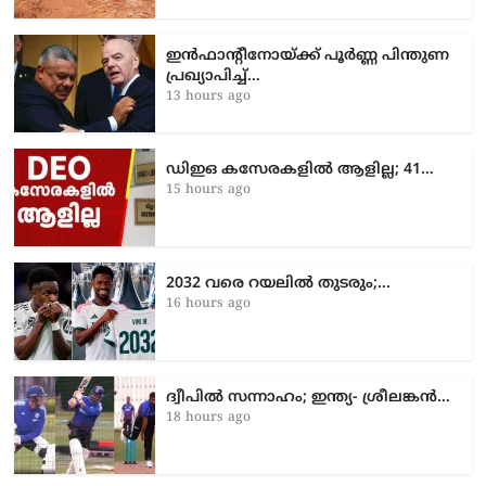
ഇൻഫാന്റീനോയ്ക്ക് പൂർണ്ണ പിന്തുണ
പ്രഖ്യാപിച്ച്…
13 hours ago
ഡിഇഒ കസേരകളില്‍ ആളില്ല; 41…
15 hours ago
2032 വരെ റയലിൽ തുടരും;…
16 hours ago
ദ്വീപിൽ സന്നാഹം; ഇന്ത്യ- ശ്രീലങ്കൻ…
18 hours ago