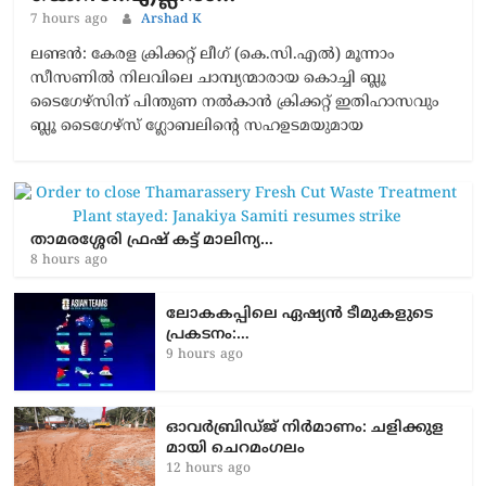
7 hours ago
Arshad K
ലണ്ടൻ: കേരള ക്രിക്കറ്റ് ലീഗ് (കെ.സി.എൽ) മൂന്നാം
സീസണിൽ നിലവിലെ ചാമ്പ്യന്മാരായ കൊച്ചി ബ്ലൂ
ടൈഗേഴ്സിന് പിന്തുണ നൽകാൻ ക്രിക്കറ്റ് ഇതിഹാസവും
ബ്ലൂ ടൈഗേഴ്സ് ഗ്ലോബലിന്റെ സഹഉടമയുമായ
താമരശ്ശേരി ഫ്രഷ് കട്ട് മാലിന്യ…
8 hours ago
ലോകകപ്പിലെ ഏഷ്യന്‍ ടീമുകളുടെ
പ്രകടനം:…
9 hours ago
ഓവർബ്രിഡ്ജ് നിർമാണം: ച​ളി​ക്കു​ള​
മാ​യി ചെ​റ​മം​ഗ​ലം
12 hours ago