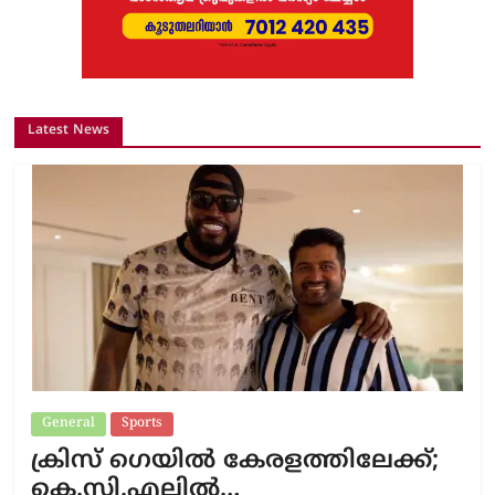
Latest News
General
Sports
ക്രിസ് ഗെയിൽ കേരളത്തിലേക്ക്;
കെ.സി.എല്ലിൽ…