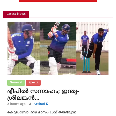
Latest News
General
Sports
ദ്വീപിൽ സന്നാഹം; ഇന്ത്യ-
ശ്രീലങ്കൻ…
2 hours ago
Arshad K
കൊളംബോ: ഈ മാസം 15ന് തുടങ്ങുന്ന