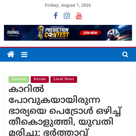
Skip
Friday, August 7, 2026
to
content
The
Journal
General
Kerala
Local News
Unfolding
കാറില്‍
The
Truth
പോവുകയായിരുന്ന
ഭാര്യയെ പെട്രോള്‍ ഒഴിച്ച്
തീകൊളുത്തി, യുവതി
മരിച്ചു; ഭര്‍ത്താവ്