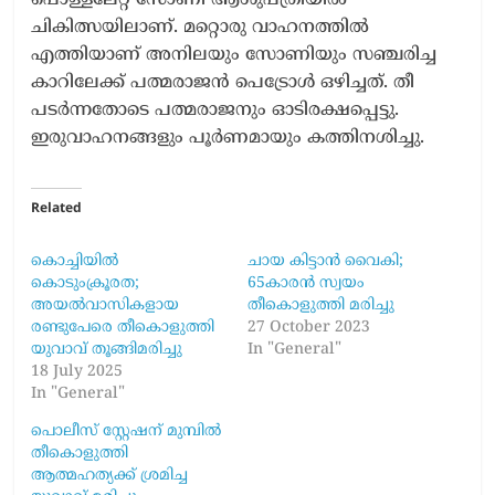
പൊള്ളലേറ്റ സോണി ആശുപത്രിയിൽ
ചികിത്സയിലാണ്. മറ്റൊരു വാഹനത്തിൽ
എത്തിയാണ് അനിലയും സോണിയും സഞ്ചരിച്ച
കാറിലേക്ക് പത്മരാജൻ പെട്രോൾ ഒഴിച്ചത്. തീ
പടർന്നതോടെ പത്മരാജനും ഓടിരക്ഷപ്പെട്ടു.
ഇരുവാഹനങ്ങളും പൂർണമായും കത്തിനശിച്ചു.
Related
കൊച്ചിയിൽ
ചായ കിട്ടാൻ വൈകി;
കൊടുംക്രൂരത;
65കാരൻ സ്വയം
അയൽവാസികളായ
തീകൊളുത്തി മരിച്ചു
രണ്ടുപേരെ തീകൊളുത്തി
27 October 2023
യുവാവ് തൂങ്ങിമരിച്ചു
In "General"
18 July 2025
In "General"
പൊലീസ് സ്റ്റേഷന് മുമ്പിൽ
തീകൊളുത്തി
ആത്മഹത്യക്ക് ശ്രമിച്ച