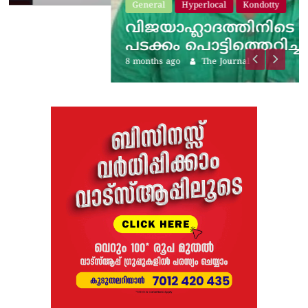
General
Hyperlocal
Kondotty
വിജയാഹ്ലാദത്തിനിടെ സ്കൂട്ടറിലെ
പടക്കം പൊട്ടിത്തെറിച്ചു;…
8 months ago
The Journal