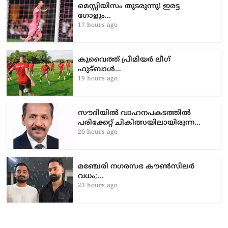
മെസ്സിയിസം തുടരുന്നു! ഇരട്ട
ഗോളും…
17 hours ago
കുവൈത്ത് പ്രീമിയർ ലീഗ്
ഫുട്ബാൾ…
19 hours ago
സൗദിയിൽ വാഹനപകടത്തില്‍
പരിക്കേറ്റ് ചികിത്സയിലായിരുന്ന…
20 hours ago
മഞ്ചേരി നഗരസഭ കൗൺസിലർ
വധം;…
23 hours ago