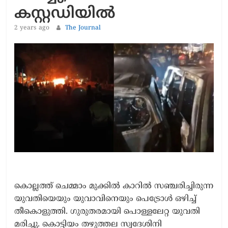
കസ്റ്റഡിയില്‍
2 years ago
The Journal
കൊല്ലത്ത് ചെമ്മാം മുക്കിൽ കാറിൽ സഞ്ചരിച്ചിരുന്ന
യുവതിയെയും യുവാവിനെയും പെട്രോൾ ഒഴിച്ച്
തീകൊളുത്തി. ഗുരുതരമായി പൊള്ളലേറ്റ യുവതി
മരിച്ചു. കൊട്ടിയം തഴുത്തല സ്വദേശിനി