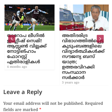
യൂറോപ ലീഗിൽ
അതിദരിദ്ര
ഇംഗ്ലീഷ് സെമി!
വിഭാഗത്തില്‍പ്പെട്ട
ആസ്റ്റൺ വില്ലക്ക്
കുടുംബങ്ങളിലെ
നോട്ടിങ്ഹാം
വിദ്യാര്‍ത്ഥികള്‍ക്ക്
ഫോറസ്റ്റ്
സൗജന്യ ബസ്
എതിരാളികൾ
യാത്ര;
ഉത്തരവിറക്കി
4 months ago
സംസ്ഥാന
സര്‍ക്കാര്‍
3 years ago
Leave a Reply
Your email address will not be published.
Required
fields are marked
*