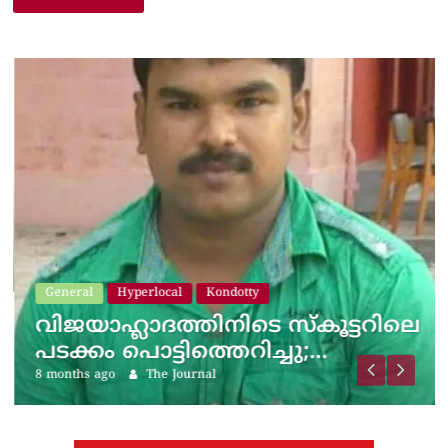
General
Hyperlocal
Kondotty
വിജയാഹ്ലാദത്തിനിടെ സ്കൂട്ടറിലെ
പടക്കം പൊട്ടിത്തെറിച്ചു;…
8 months ago
The Journal