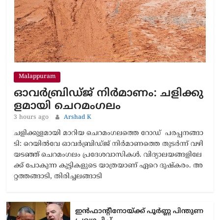
Malappuram
ഓവർബ്രിഡ്ജ് നിർമാണം: ച​ളി​ക്കു​
ള​മാ​യി ചെ​റ​മം​ഗ​ലം
3 hours ago
Arshad K
ച​ളി​ക്കു​ള​മാ​യി മാറിയ ചെ​റ​മം​ഗ​ലത്തെ റോഡ് പ​ര​പ്പ​ന​ങ്ങാ​
ടി: റെ​യി​ൽ​വേ ഓ​വ​ർ​ബ്രി​ഡ്ജ് നി​ർ​മാ​ണ​ത്തെ തു​ട​ർ​ന്ന് വ​ഴി​
യ​ട​ഞ്ഞ് ചെ​റ​മം​ഗ​ലം പ്ര​ദേ​ശ​വാ​സി​ക​ൾ. വി​ദ്യാ​ല​യ​ങ്ങ​ളി​ലേ​
ക്ക് പോ​കു​ന്ന കു​ട്ടി​ക​ളു​ടെ യാ​ത്ര​യാ​ണ് ഏ​റെ ദു​ഷ്ക​രം. അ​
റ്റ​ത്ത​ങ്ങാ​ടി, തി​രി​ച്ച​ല​ങ്ങാ​ടി
ഇൻഫാന്റീനോയ്ക്ക് പൂർണ്ണ പിന്തുണ