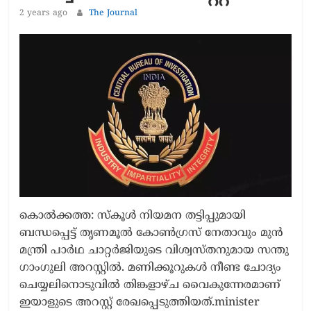
2 years ago
The Journal
കൊൽക്കത്ത: സ്‌കൂൾ നിയമന തട്ടിപ്പുമായി
ബന്ധപ്പെട്ട് തൃണമൂൽ കോൺഗ്രസ് നേതാവും മുൻ
മന്ത്രി പാർഥ ചാറ്റർജിയുടെ വിശ്വസ്തനുമായ സന്തു
ഗാംഗുലി അറസ്റ്റിൽ. മണിക്കൂറുകൾ നീണ്ട ചോദ്യം
ചെയ്യലിനൊടുവിൽ തിങ്കളാഴ്ച വൈകുന്നേരമാണ്
ഇയാളുടെ അറസ്റ്റ് രേഖപ്പെടുത്തിയത്.minister