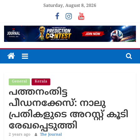
Skip
Saturday, August 8, 2026
to
content
The
Journal
General
Kerala
Unfolding
പത്തനംതിട്ട
The
Truth
പീഡനക്കേസ്: നാലു
പ്രതികളുടെ അറസ്റ്റ് കൂടി
രേഖപ്പെടുത്തി
2 years ago
The Journal