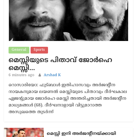
General
Sports
മെസ്സിയുടെ പിതാവ് ജോർഹെ
മെസ്സി…
6 minutes ago
Arshad K
റൊസാരിയോ: ഫുട്ബാൾ ഇതിഹാസവും അർജന്റീന
നായകനുമായ ലയണൽ മെസ്സിയുടെ പിതാവും ദീർഘകാല
ഏജന്റുമായ ജോർഹെ മെസ്സി അന്തരിച്ചതായി അർജന്റീന
മാധ്യമങ്ങൾ (68). ദീർഘനാളായി വിട്ടുമാറാത്ത
അസുഖത്തെ തുടർന്ന്
മെസ്സി ഇനി അർജന്റീനയ്ക്കായി