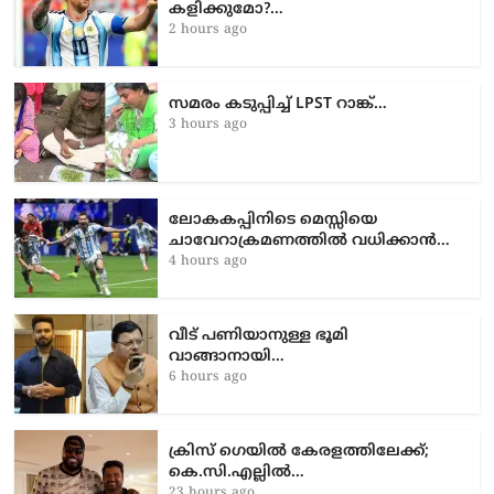
കളിക്കുമോ?…
2 hours ago
സമരം കടുപ്പിച്ച് LPST റാങ്ക്…
3 hours ago
ലോകകപ്പിനിടെ മെസ്സിയെ
ചാവേറാക്രമണത്തിൽ വധിക്കാൻ…
4 hours ago
വീട് പണിയാനുള്ള ഭൂമി
വാങ്ങാനായി…
6 hours ago
ക്രിസ് ഗെയിൽ കേരളത്തിലേക്ക്;
കെ.സി.എല്ലിൽ…
23 hours ago