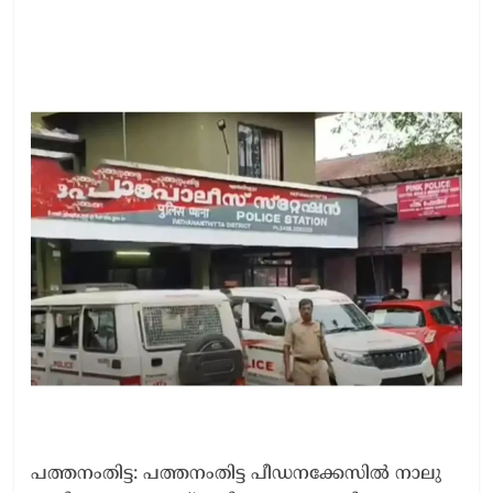
പത്തനംതിട്ട: പത്തനംതിട്ട പീഡനക്കേസിൽ നാലു