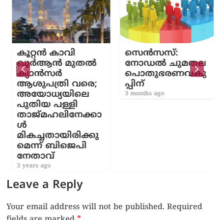
കൂറ്റൻ കാവി
സെൻസസ്:​
ഖുർആൻ മുതൽ
നോഡൽ ചുമതല
ക്യാൻ‍സർ
പൊതുഭരണവകു
ആശുപത്രി വരെ;
പ്പിന്
അയോധ്യയിലെ
3 months ago
പുതിയ പള്ളി
താജ്മഹലിനേക്കാ
ൾ
മികച്ചതായിരിക്കു
മെന്ന് ബിജെപി
നേതാവ്
3 years ago
Leave a Reply
Your email address will not be published.
Required
fields are marked
*