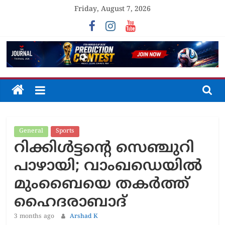
Skip
Friday, August 7, 2026
to
content
The
Journal
General
Sports
Unfolding
റിക്കിൾട്ടന്റെ സെഞ്ചുറി
The
Truth
പാഴായി; വാംഖഡെയിൽ
മുംബൈയെ തകർത്ത്
ഹൈദരാബാദ്
3 months ago
Arshad K