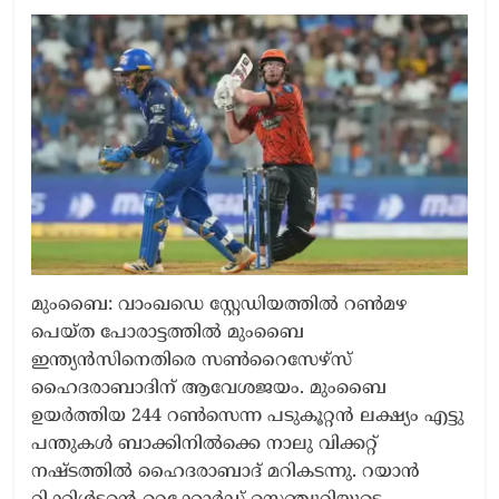
മുംബൈ: വാംഖഡെ സ്റ്റേഡിയത്തിൽ റൺമഴ
പെയ്ത പോരാട്ടത്തിൽ മുംബൈ
ഇന്ത്യൻസിനെതിരെ സൺറൈസേഴ്സ്
ഹൈദരാബാദിന് ആവേശജയം. മുംബൈ
ഉയർത്തിയ 244 റൺസെന്ന പടുകൂറ്റൻ ലക്ഷ്യം എട്ടു
പന്തുകൾ ബാക്കിനിൽക്കെ നാലു വിക്കറ്റ്
നഷ്ടത്തിൽ ഹൈദരാബാദ് മറികടന്നു. റയാൻ