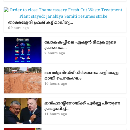
താമരശ്ശേരി ഫ്രഷ് കട്ട് മാലിന്യ…
6 hours ago
ലോകകപ്പിലെ ഏഷ്യന്‍ ടീമുകളുടെ
പ്രകടനം:…
7 hours ago
ഓവർബ്രിഡ്ജ് നിർമാണം: ച​ളി​ക്കു​ള​
മാ​യി ചെ​റ​മം​ഗ​ലം
10 hours ago
ഇൻഫാന്റീനോയ്ക്ക് പൂർണ്ണ പിന്തുണ
പ്രഖ്യാപിച്ച്…
11 hours ago