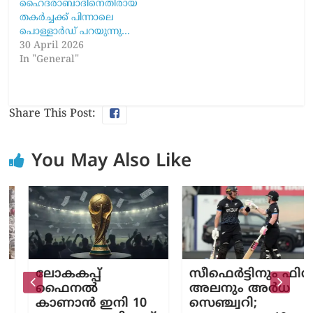
ഹൈദരാബാദിനെതിരായ
തകർച്ചക്ക് പിന്നാലെ
പൊള്ളാർഡ് പറയുന്നു…
30 April 2026
In "General"
Share This Post:
You May Also Like
ലോകകപ്പ്
സീഫെർട്ടിനും ഫിൻ
ഫൈനൽ
അലനും അർധ
കാണാൻ ഇനി 10
സെഞ്ച്വറി;