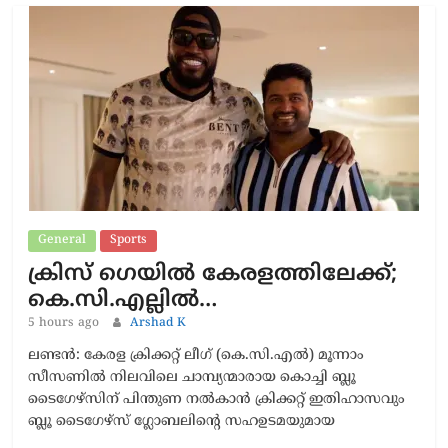
General
Sports
ക്രിസ് ഗെയിൽ കേരളത്തിലേക്ക്;
കെ.സി.എല്ലിൽ…
5 hours ago
Arshad K
ലണ്ടൻ: കേരള ക്രിക്കറ്റ് ലീഗ് (കെ.സി.എൽ) മൂന്നാം
സീസണിൽ നിലവിലെ ചാമ്പ്യന്മാരായ കൊച്ചി ബ്ലൂ
ടൈഗേഴ്സിന് പിന്തുണ നൽകാൻ ക്രിക്കറ്റ് ഇതിഹാസവും
ബ്ലൂ ടൈഗേഴ്സ് ഗ്ലോബലിന്റെ സഹഉടമയുമായ