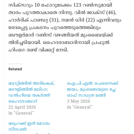
സിക്സറും 10 ഫോറുമടക്കം 123 റൺസുമായി
താരം പുറത്താകാതെ നിന്നു. വിൽ ജാക്സ് (46),
ഹാർദിക് പാണ്ഡ്യ (31), നമൻ ധിർ (22) എന്നിവരും
ഭേദപ്പെട്ട പ്രകടനം പുറത്തെടുത്തെങ്കിലും
ബൗളർമാർ റൺസ് വഴങ്ങിയത് മുംബൈയ്ക്ക്
തിരിച്ചടിയായി. ഹൈദരാബാദിനായി പ്രഫുൽ
ഹിംഗെ രണ്ട് വിക്കറ്റ് നേടി.
Related
ബാറ്റിങ്ങിൽ അഭിഷേക്,
ഐ.പി.എൽ: ചെന്നൈക്ക്
ബൗളിങ്ങിൽ മലിംഗ;
ജയം, മുംബൈയുടെ പ്ലേ
ഡൽഹിയെ തകർത്ത്
ഓഫ് സാധ്യത മങ്ങി
ഹൈദരാബാദ്
3 May 2026
22 April 2026
In "General"
In "General"
ബുംറക്ക് ഇത് മോശം
സീസൺ!