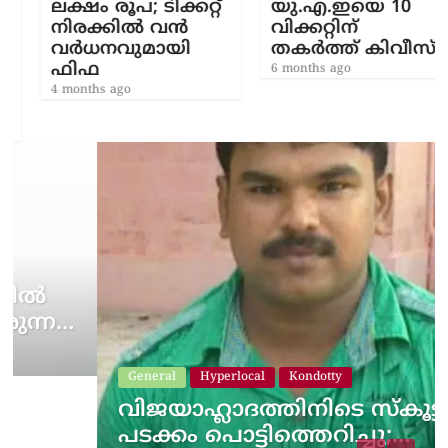
ലക്ഷം രൂപ; ടിക്കറ്റ്
യു.എ.ഇയെ 10
നിരക്കിൽ വൻ
വിക്കറ്റിന്
വർധനവുമായി
തകർത്ത് കിവീസ്
ഫിഫ
6 months ago
4 months ago
General
Hyperlocal
Kondotty
വിജയാഹ്ലാദത്തിനിടെ സ്കൂട്ടറിലെ
പടക്കം പൊട്ടിത്തെറിച്ചു;…