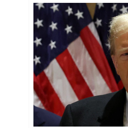
1 year ago
The