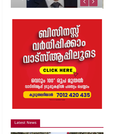
വിജയാഹ്ലാദത്തിനിടെ
സ്കൂട്ടറിലെ പടക്കം
പൊട്ടിത്തെറിച്ചു;…
8 months ago
The Journal