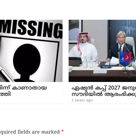
യ
ഏഷ്യൻ കപ്പ് 2027 ജനുവരി ഏഴു മുത
സൗദിയിൽ ആരംഭിക്കും
2 years ago
quired fields are marked
*