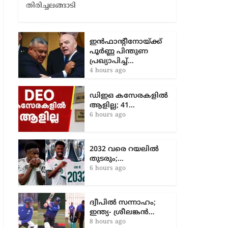
ബ്രി​ഡ്ജ് നി​ർ​മാ​ണ​ത്തെ തു​ട​ർ​ന്ന് വ​ഴി​യ​ട​
ഞ്ഞ് ചെ​റ​മം​ഗ​ലം പ്ര​ദേ​ശ​വാ​സി​ക​ൾ. വി​ദ്യാ​
ല​യ​ങ്ങ​ളി​ലേ​ക്ക് പോ​കു​ന്ന കു​ട്ടി​ക​ളു​ടെ യാ​
ത്ര​യാ​ണ് ഏ​റെ ദു​ഷ്ക​രം. അ​റ്റ​ത്ത​ങ്ങാ​ടി,
തി​രി​ച്ച​ല​ങ്ങാ​ടി
ഇൻഫാന്റീനോയ്ക്ക്
പൂർണ്ണ പിന്തുണ
പ്രഖ്യാപിച്ച്…
4 hours ago
ഡിഇഒ കസേരകളില്‍
ആളില്ല; 41…
6 hours ago
2032 വരെ റയലിൽ
തുടരും;…
6 hours ago