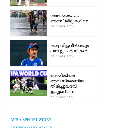
ദ്വീപിൽ സന്നാഹം;
ഇന്ത്യ- ശ്രീലങ്കൻ…
8 hours ago
ശക്തമായ മഴ;
അഞ്ച് ജില്ലകളിലെ…
18 hours ago
'ഒരു വിട്ടുവീഴ്ചയും
പാടില്ല, പരിധികൾ…
19 hours ago
സെമിയിലെ
അവിസ്മരണീയ
തിരിച്ചുവരവ്;
ഇംഗ്ലണ്ടിനെ…
21 hours ago