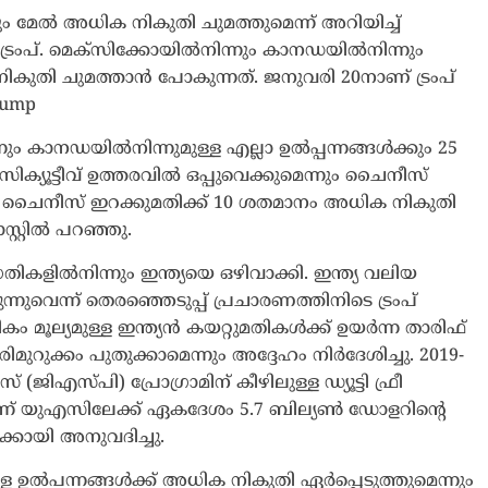
 മേൽ അധിക നികുതി ചുമത്തുമെന്ന് അറിയിച്ച്
്രംപ്. മെക്സിക്കോയിൽനിന്നും കാനഡയിൽനിന്നും
നികുതി ചുമത്താൻ പോകുന്നത്. ജനുവരി 20നാണ് ട്രംപ്
rump
ം കാനഡയിൽനിന്നുമുള്ള എല്ലാ ഉൽപ്പന്നങ്ങൾക്കും 25
്യൂട്ടീവ് ഉത്തരവിൽ ഒപ്പുവെക്കുമെന്നും ചൈനീസ്
െ ചൈനീസ് ഇറക്കുമതിക്ക് 10 ശതമാനം അധിക നികുതി
്റ്റിൽ പറഞ്ഞു.
തികളിൽനിന്നും ഇന്ത്യയെ ഒഴിവാക്കി. ഇന്ത്യ വലിയ
്നുവെന്ന് തെരഞ്ഞെടുപ്പ് പ്രചാരണത്തിനിടെ ട്രംപ്
 മൂല്യമുള്ള ഇന്ത്യൻ കയറ്റുമതികൾക്ക് ഉയർന്ന താരിഫ്
ിമുറുക്കം പുതുക്കാമെന്നും അദ്ദേഹം നിർദേശിച്ചു. 2019-
ിഎസ്പി) പ്രോഗ്രാമിന് കീഴിലുള്ള ഡ്യൂട്ടി ഫ്രീ
 തുടർന്ന് യുഎസിലേക്ക് ഏകദേശം 5.7 ബില്യൺ ഡോളറിൻ്റെ
്ക്കായി അനുവദിച്ചു.
്ള ഉൽപന്നങ്ങൾക്ക് അധിക നികുതി ഏർപ്പെടുത്തുമെന്നും