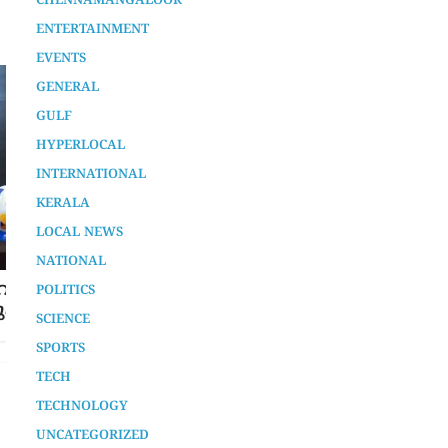
AURA SPECIAL STORY
CHENNAMANGALOOR
ENTERTAINMENT
EVENTS
GENERAL
GULF
HYPERLOCAL
INTERNATIONAL
KERALA
ൽ
ചരക്കുകപ്പൽ തീപിടിത്തം;
രക്ഷപ്പെടുത്തിയ 18 പേരെ മംഗളൂരു
LOCAL NEWS
തുറമുഖത്തെത്തിക്കും
NATIONAL
1 year ago
POLITICS
SCIENCE
SPORTS