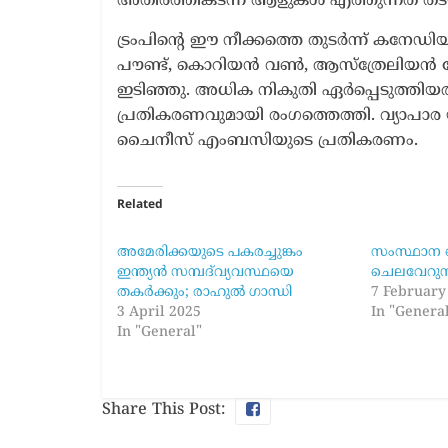
അതിർത്തികടന്ന് ആളുകൾ എത്തുന്നത് തടയുമെ
ട്രംപിന്റെ ഈ നീക്കത്തെ തുടർന്ന് കനേഡ
പൗണ്ട്, കൊറിയൻ വൺ, ആസ്ത്രേലിയൻ 
ഇടിഞ്ഞു. അധിക നികുതി ഏർപ്പെടുത്ത
പ്രതികരണവുമായി രംഗത്തെത്തി. വ്യാപാര യു
ചൈനീസ് എംബസിയുടെ പ്രതികരണം.
Related
അമേരിക്കയുടെ പകരച്ചുങ്കം
സംസ്ഥാന ബ
ഇന്ത്യന്‍ സമ്പദ്‌വ്യവസ്ഥയെ
ചെലവേറുന്ന
തകര്‍ക്കും; രാഹുല്‍ ഗാന്ധി
7 February
3 April 2025
In "Genera
In "General"
Share This Post: