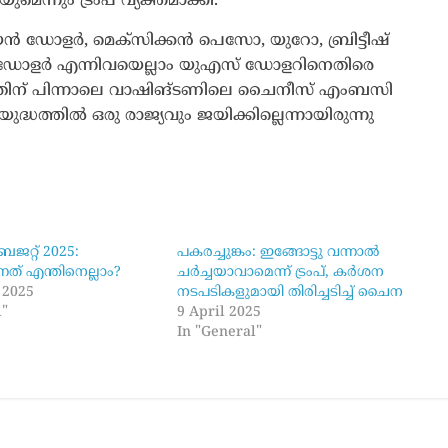
ന്നും ട്രംപ് വ്യക്തമാക്കി.
ിയൻ ഡോളർ, മെക്സിക്കൻ പെസോ, യുറോ, ബ്രിട്ടീഷ്
ഡോളർ എന്നിവയെല്ലാം യുഎസ് ഡോളറിനെതിരെ
ിയതിന് പിന്നാലെ വാഷിങ്ടണിലെ ചൈനീസ് എംബസി
ദ്ധത്തിൽ ഒരു രാജ്യവും ജയിക്കില്ലെന്നായിരുന്നു
ജറ്റ് 2025:
പകരച്ചുങ്കം: ഇങ്ങോട്ടു വന്നാൽ
ത് എന്തിനെല്ലാം?
ചർച്ചയാവാമെന്ന് ട്രംപ്, കർശന
 2025
നടപടികളുമായി തിരിച്ചടിച്ച് ചൈന
l"
9 April 2025
In "General"