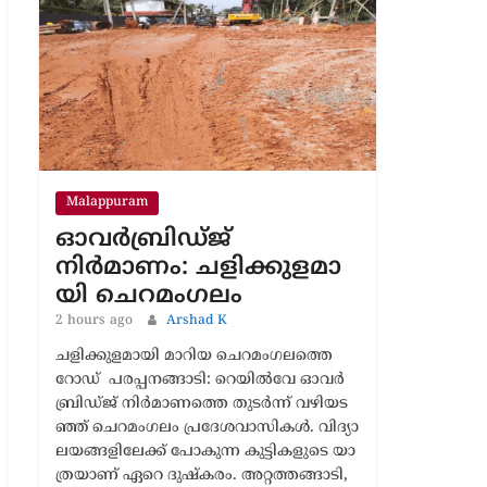
Latest News
Malappuram
ഓവർബ്രിഡ്ജ്
നിർമാണം: ച​ളി​ക്കു​ള​മാ​
യി ചെ​റ​മം​ഗ​ലം
2 hours ago
Arshad K
ച​ളി​ക്കു​ള​മാ​യി മാറിയ ചെ​റ​മം​ഗ​ലത്തെ
റോഡ് പ​ര​പ്പ​ന​ങ്ങാ​ടി: റെ​യി​ൽ​വേ ഓ​വ​ർ​