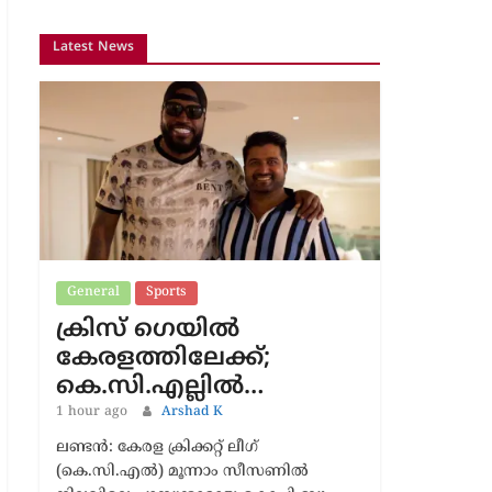
Latest News
General
Sports
ക്രിസ് ഗെയിൽ
കേരളത്തിലേക്ക്;
കെ.സി.എല്ലിൽ…
1 hour ago
Arshad K
ലണ്ടൻ: കേരള ക്രിക്കറ്റ് ലീഗ്
(കെ.സി.എൽ) മൂന്നാം സീസണിൽ