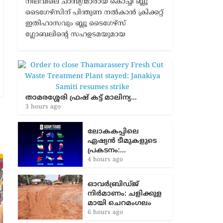
നിലവിലെ ചാമ്പ്യന്മാരായ കൊച്ചി ബ്ലൂ
ടൈഗേഴ്സിന് പിന്തുണ നൽകാൻ ക്രിക്കറ്റ്
ഇതിഹാസവും ബ്ലൂ ടൈഗേഴ്സ്
ഗ്ലോബലിന്റെ സഹഉടമയുമായ
താമരശ്ശേരി ഫ്രഷ് കട്ട് മാലിന്യ…
3 hours ago
ലോകകപ്പിലെ
ഏഷ്യന്‍ ടീമുകളുടെ
പ്രകടനം:…
4 hours ago
ഓവർബ്രിഡ്ജ്
നിർമാണം: ച​ളി​ക്കു​ള​
മാ​യി ചെ​റ​മം​ഗ​ലം
6 hours ago