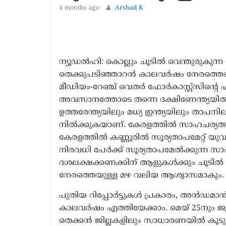
1 year ago
The 
4 months ago
Arshad K
ന്യൂഡൽഹി: കൊല്ലും ചൂടിൽ വെന്തുരുകുന്
തെക്കുപടിഞ്ഞാറൻ കാലവർഷം നേരത്തെയെ
മീഡിയം-റേഞ്ച് വെതർ ഫോർകാസ്റ്റ്‌സിന്റെ
അവസാനത്തോടെ തന്നെ ദക്ഷിണേന്ത്യയിൽ മഴ
ഉത്തരേന്ത്യയിലും മധ്യ ഇന്ത്യയിലും താപന
നിൽക്കുകയാണ്. കേരളത്തിൽ സാഹചര്യത്
കേരളത്തിൽ കണ്ണൂരിൽ സൂര്യതാപമേറ്റ് യുവാ
നിരവധി പേർക്ക് സൂര്യതാപമേൽക്കുന്ന സാ
ദശലക്ഷക്കണക്കിന് ആളുകൾക്കും ചൂടിൽ 
നേരത്തെയുള്ള മഴ വലിയ ആശ്വാസമാകും.
പുതിയ റിപ്പോർട്ടുകൾ പ്രകാരം, അൻഡമാൻ
കാലവർഷം എത്തിയേക്കാം. മെയ് 25നും ജൂ
തെക്കൻ ജില്ലകളിലും സാധാരണയിൽ കൂടുത