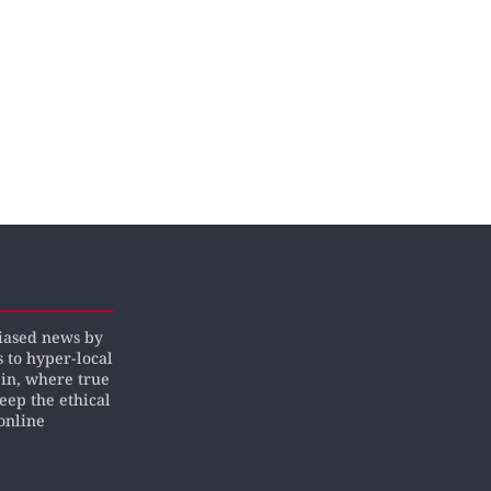
biased news by
s to hyper-local
pin, where true
keep the ethical
online