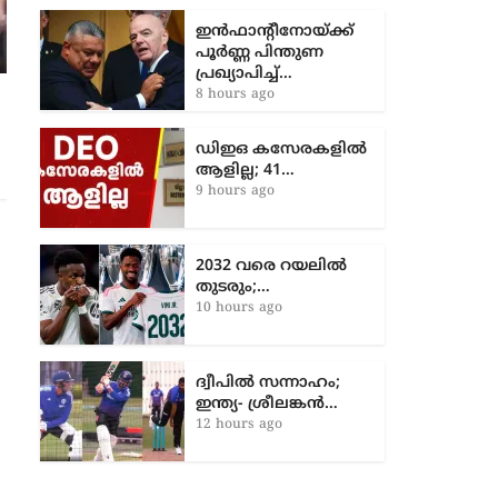
ഇൻഫാന്റീനോയ്ക്ക്
പൂർണ്ണ പിന്തുണ
പ്രഖ്യാപിച്ച്…
ടി.കെ അഷ്റഫിന്റെ സസ്​പെൻഷൻ;
8 hours ago
വിയോജിക്കുന്നവരെ ഇല്ലാതാക്കുന്ന
സംഘ്പരിവാര്‍ ഫാസിസം തന്നെയാണ്
ഡിഇഒ കസേരകളില്‍
കേരള കമ്യൂണിസ്റ്റ് ഫാസിസവുമെന്നു
ആളില്ല; 41…
തിരിച്ചറിയുന്നുവെന്ന് നാസർ ഫൈസി
9 hours ago
കൂടത്തായി
1 year ago
2032 വരെ റയലിൽ
തുടരും;…
10 hours ago
ദ്വീപിൽ സന്നാഹം;
ഇന്ത്യ- ശ്രീലങ്കൻ…
12 hours ago