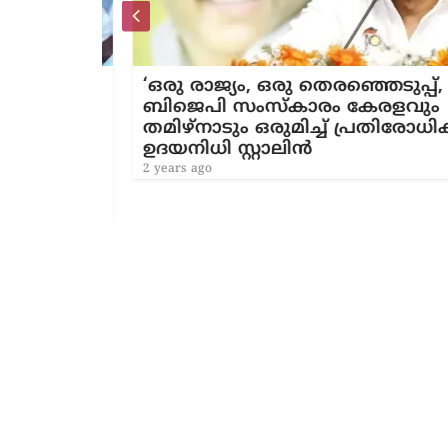
ൻഷൻ;
‘ഒരു രാജ്യം, ഒരു തെരഞ്ഞെടുപ്പ്, എന
ുന്ന
ബിജെപി സംസ്‌കാരം കേരളവും
െയാണ്
തമിഴ്‌നാടും ഒരുമിച്ച് പ്രതിരോധിക്കും
ന്നു
ഉദയനിധി സ്റ്റാലിൻ
 ഫൈസി
2 years ago