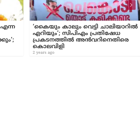
്ന
‘കൈയും കാലും വെട്ടി ചാലിയാറിൽ
എറിയും’; സിപിഎം പ്രതിഷേധ ​
’;
പ്രകടനത്തിൽ അൻവറിനെതിരെ
കൊലവിളി
2 years ago