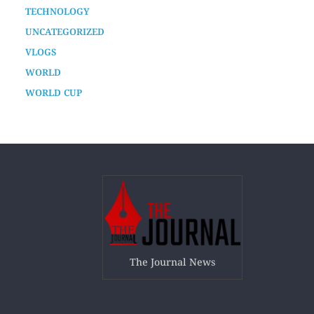
TECHNOLOGY
UNCATEGORIZED
VLOGS
WORLD
WORLD CUP
The Journal News