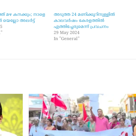
ത് മഴ കനക്കും; നാളെ
അടുത്ത 24 മണിക്കൂറിനുള്ളിൽ
ൽ യെല്ലോ അലർട്ട്
കാലവർഷം കേരളത്തിൽ
25
എത്തിച്ചേരുമെന്ന് പ്രവചനം
l"
29 May 2024
In "General"