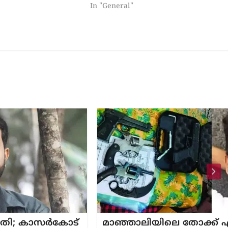
In "General"
ോട്
മാഞ്ഞാലിയിലെ തോക്ക് എവിടെനിന്ന്?