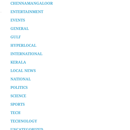
പ്രകമ്പനം; ഭൂമിക്കടിയിൽ നിന്ന്
ഉഗ്രശബ്ദം കേട്ടെന്ന് നാട്ടുകാർ
AURA SPECIAL STORY
2 years ago
CHENNAMANGALOOR
ENTERTAINMENT
EVENTS
GENERAL
GULF
HYPERLOCAL
INTERNATIONAL
KERALA
LOCAL NEWS
NATIONAL
POLITICS
SCIENCE
SPORTS
TECH