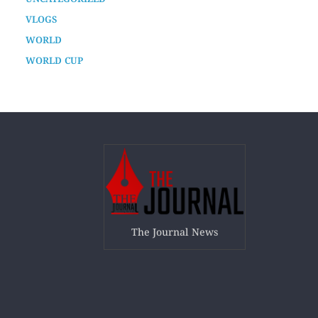
TECHNOLOGY
UNCATEGORIZED
VLOGS
WORLD
WORLD CUP
The Journal News