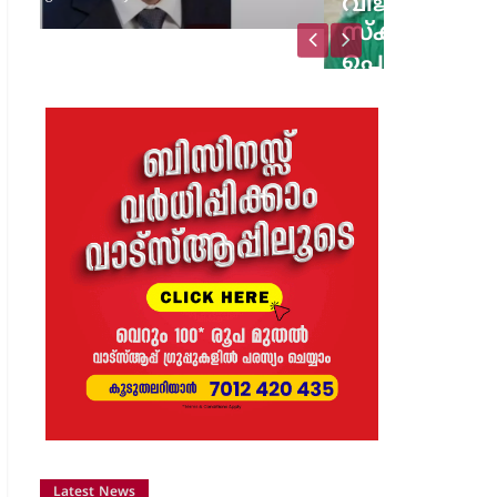
വിജയാഹ്ലാദത്തിനിടെ
സ്കൂട്ടറിലെ പടക്കം
പൊട്ടിത്തെറിച്ചു;…
8 months ago
The Journal