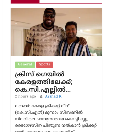
Latest News
General
Sports
ക്രിസ് ഗെയിൽ
കേരളത്തിലേക്ക്;
കെ.സി.എല്ലിൽ…
2 hours ago
Arshad K
ലണ്ടൻ: കേരള ക്രിക്കറ്റ് ലീഗ്
(കെ.സി.എൽ) മൂന്നാം സീസണിൽ