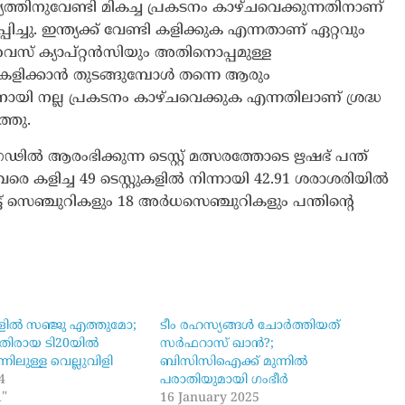
തിനുവേണ്ടി മികച്ച പ്രകടനം കാഴ്ചവെക്കുന്നതിനാണ്
്ചു. ഇന്ത്യക്ക് വേണ്ടി കളിക്കുക എന്നതാണ് ഏറ്റവും
വൈസ് ക്യാപ്റ്റൻസിയും അതിനൊപ്പമുള്ള
ി കളിക്കാൻ തുടങ്ങുമ്പോൾ തന്നെ ആരും
 ടീമിനായി നല്ല പ്രകടനം കാഴ്ചവെക്കുക എന്നതിലാണ് ശ്രദ്ധ
ത്തു.
ൽ ആരംഭിക്കുന്ന ടെസ്റ്റ് മത്സരത്തോടെ ഋഷഭ് പന്ത്
ഇതുവരെ കളിച്ച 49 ടെസ്റ്റുകളിൽ നിന്നായി 42.91 ശരാശരിയിൽ
 എട്ട് സെഞ്ചുറികളും 18 അർധസെഞ്ചുറികളും പന്തിന്റെ
ളിൽ സഞ്ജു എത്തുമോ;
ടീം രഹസ്യങ്ങൾ ചോർത്തിയത്
കെതിരായ ടി20യിൽ
സർഫറാസ് ഖാൻ​?;
ന്നിലുള്ള വെല്ലുവിളി
ബിസിസിഐക്ക് മുന്നിൽ
4
പരാതിയുമായി ഗംഭീർ
l"
16 January 2025