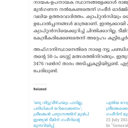
നായക-ഉപനായക സ്ഥാനങ്ങളേക്കാൾ രാജ്യത്
മുൻഗണന നൽകേണ്ടതെന്ന് ഗംഭീർ ഓർമ്മിപ്പിച
വലിയ ഉത്തരവാദിത്തം. ക്യാപ്റ്റൻസിയും 
ഉപോൽപ്പന്നങ്ങൾ മാത്രമാണ്. ഇന്ത്യക്കായ
ക്യാപ്റ്റൻസിയെക്കുറിച്ച് ചിന്തിക്കാറില്ല.
കേന്ദ്രീകരിക്കേണ്ടതെന്ന് അദ്ദേഹം കൂട്ടിച്ചേർ
അഫ്ഗാനിസ്ഥാനെതിരെ നാളെ ന്യൂ ചണ്ഡിഗഢി
തന്‍റെ 50-ാം ടെസ്റ്റ് മത്സരത്തിനിറങ്ങും. 
3476 റൺസ് താരം അടിച്ചുകൂട്ടിയിട്ടുണ്ട്.
പേരിലുണ്ട്.
Related
'ഒരു വിട്ടുവീഴ്ചയും പാടില്ല,
പുതിയ റോ
പരിധികൾ മറികടക്കണം';
ശ്രീലങ്കക്
ശ്രീലങ്കൻ പര്യടനത്തിന് മുൻപ്
ഗംഭീറിന് മു
ഇന്ത്യൻ ടീമിന് ഗംഭീറിന്റെ
25 July 202
മുന്നറിയിപ്പ്
In "Genera