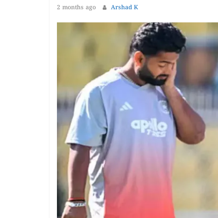
1 year ago
The 
2 months ago
Arshad K