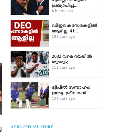
ഇൻഫാന്റീനോയ്ക്ക്
പൂർണ്ണ പിന്തുണ
പ്രഖ്യാപിച്ച്…
8 hours ago
ഡിഇഒ കസേരകളില്‍
ആളില്ല; 41…
10 hours ago
2032 വരെ റയലിൽ
തുടരും;…
11 hours ago
ദ്വീപിൽ സന്നാഹം;
ഇന്ത്യ- ശ്രീലങ്കൻ…
13 hours ago
കോഴിക്കോട് കൂടരഞ്ഞിയിലും