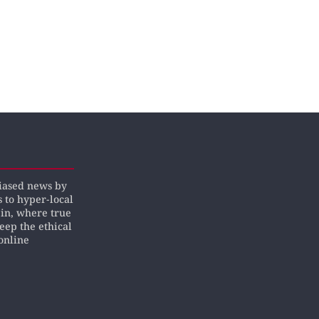
biased news by
s to hyper-local
pin, where true
keep the ethical
online