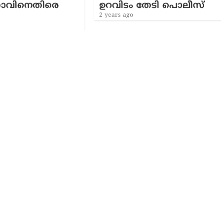
െ
ഉറവിടം തേടി പൊലീസ്
2 years ago