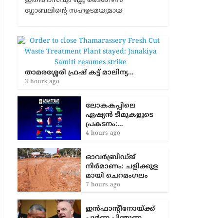
നിലവിലെ ചാമ്പ്യന്മാരായ കൊച്ചി ബ്ലൂ
ടൈഗേഴ്സിന് പിന്തുണ നൽകാൻ ക്രിക്കറ്റ്
ഇതിഹാസവും ബ്ലൂ ടൈഗേഴ്സ്
ഗ്ലോബലിന്റെ സഹഉടമയുമായ
താമരശ്ശേരി ഫ്രഷ് കട്ട് മാലിന്യ…
3 hours ago
ലോകകപ്പിലെ
ഏഷ്യന്‍ ടീമുകളുടെ
പ്രകടനം:…
4 hours ago
ഓവർബ്രിഡ്ജ്
നിർമാണം: ച​ളി​ക്കു​ള​
മാ​യി ചെ​റ​മം​ഗ​ലം
7 hours ago