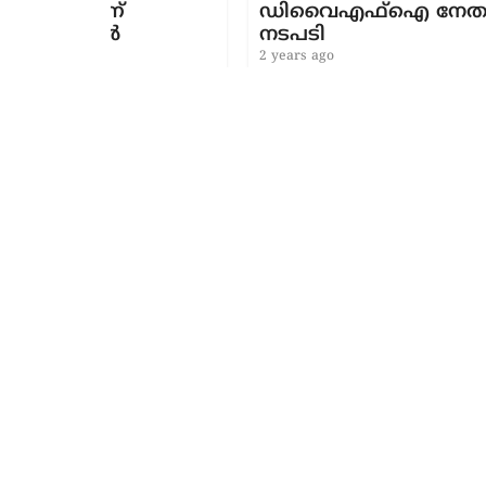
ഡിവൈഎഫ്ഐ നേതാവിനെതിര
നടപടി
2 years ago