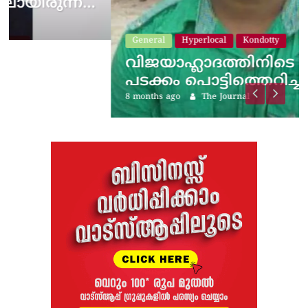
General
Hyperlocal
Kondotty
വിജയാഹ്ലാദത്തിനിടെ സ്കൂട്ടറിലെ
പടക്കം പൊട്ടിത്തെറിച്ചു;…
8 months ago
The Journal