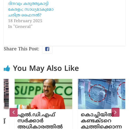
ദിനവും കരുത്തുകാട്ടി
കേരളം; സാധ്യമാകുമോ
ചരിത്ര ഫൈനൽ?
18 February 2025
In "General"
Share This Post:
You May Also Like
എല്‍.ഡി.എഫ്
കൊച്ചിയില്‍
സര്‍ക്കാര്‍
കണ്ടക്ടറെ
അധികാരത്തില്‍
കുത്തിക്കൊന്ന