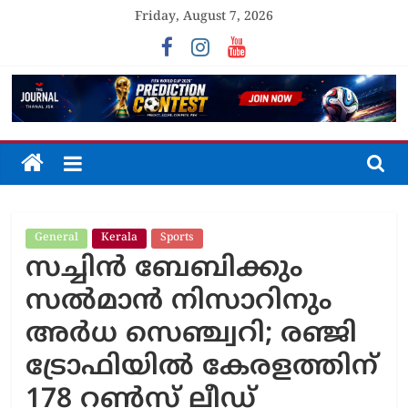
Skip
Friday, August 7, 2026
to
content
The
Journal
General
Kerala
Sports
Unfolding
സച്ചിൻ ബേബിക്കും
The
Truth
സൽമാൻ നിസാറിനും
അർധ സെഞ്ച്വറി; രഞ്ജി
ട്രോഫിയിൽ കേരളത്തിന്
178 റൺസ് ലീഡ്