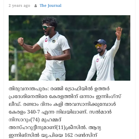
2 years ago
The Journal
തിരുവനന്തപുരം: രഞ്ജി ട്രോഫിയിൽ ഉത്തർ
പ്രദേശിനെതിരെ കേരളത്തിന് ഒന്നാം ഇന്നിംഗ്സ്
ലീഡ്. രണ്ടാം ദിനം കളി അവസാനിക്കുമ്പോൾ
കേരളം 340-7 എന്ന നിലയിലാണ്. സൽമാൻ
നിസാറും(74) മുഹമ്മദ്
അസ്ഹറുദ്ദീനുമാണ്(11)ക്രീസിൽ. ആദ്യ
ഇന്നിങ്‌സിൽ യു.പിയെ 162 റൺസിന്