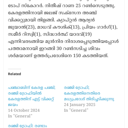
ടോപ് സ്‌കോറർ. നിതീഷ് റാണ 25 റൺസെടുത്തു.
കേരളത്തിനായി ജലജ് സക്സേന അഞ്ച്
വിക്കറ്റുമായി തിളങ്ങി. ക്യാപ്റ്റൻ ആര്യൻ
ജുയാൽ(23), മാധവ് കൗശിക്(13), പ്രിയം ഗാർഗ്(1),
സമീർ റിസ്വി(1), സിദ്ധാർത്ഥ് യാദവ്(19)
എന്നിവരടങ്ങിയ മുൻനിര നിരാശപ്പെടുത്തിയപ്പോൾ
പത്താമനായി ഇറങ്ങി 30 റൺസടിച്ച ശിവം
ശർമയാണ് ഉത്തർപ്രദേശിനെ 150 കടത്തിയത്.
Related
പഞ്ചാബിന് കേരള പഞ്ച്;
രഞ്ജി ട്രോഫി;
രഞ്ജി ട്രോഫിയിൽ
കേരളത്തിനെതിരെ
കേരളത്തിന് എട്ട് വിക്കറ്റ്
മധ്യപ്രദേശ് തിരിച്ചടിക്കുന്നു
ജയം
24 January 2025
14 October 2024
In "General"
In "General"
രഞ്ജി ട്രോഫി: രണ്ടാം