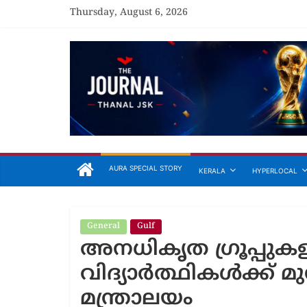
Skip
Thursday, August 6, 2026
to
content
The
Journal
Unfolding
The
Truth
AURA SPECIAL STORY
KERALA
HYPERLOCAL
General
Gulf
അനധികൃത ഗ്രൂപ്പുക
General
തെരട
വിദ്യാർത്ഥികൾക്ക് മു
സ്റ്
മന്ത്രാലയം
പൊട്