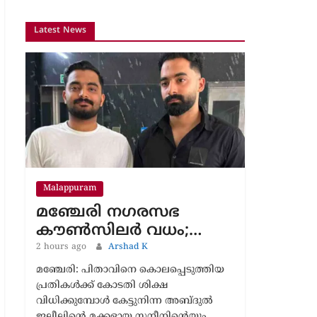
Malappuram
മഞ്ചേരി നഗരസഭ
കൗൺസിലർ വധം;…
2 hours ago
Arshad K
മഞ്ചേരി: പിതാവിനെ കൊലപ്പെടുത്തിയ
പ്രതികൾക്ക് കോടതി ശിക്ഷ
വിധിക്കുമ്പോൾ കേട്ടുനിന്ന അബ്ദുൽ
ജലീലിന്റെ മക്കളായ സനീനിന്റെയും
ഷാനിലിന്റെയും കണ്ണുനിറഞ്ഞു.
‘ഞങ്ങൾക്ക് പോകാനുള്ളത് പോയില്ലേ,
എന്ത് ശിക്ഷ ലഭിച്ചിട്ടെന്താ..’