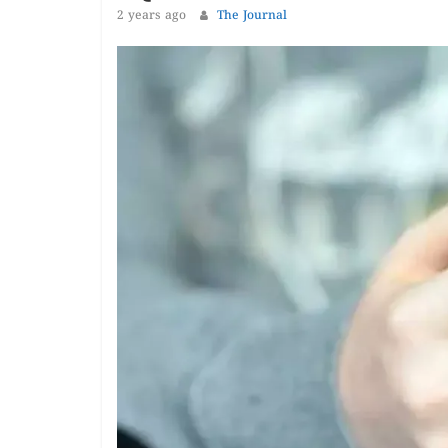
1 year ag
2 years ago
The Journal