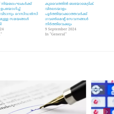
 നിയമലംഘകർക്ക്
കുവൈത്തിൽ ബയോമെട്രിക്
 ഉപയോഗിച്ച്
വിരലടയാളം
 വിടാനും റെസിഡൻസി
പൂർത്തിയാക്കാത്തവർക്ക്
ുമുള്ള സമയങ്ങൾ
ഗവൺമെന്റ് സേവനങ്ങൾ
ി
നിർത്തിവെക്കും
024
9 September 2024
l"
In "General"