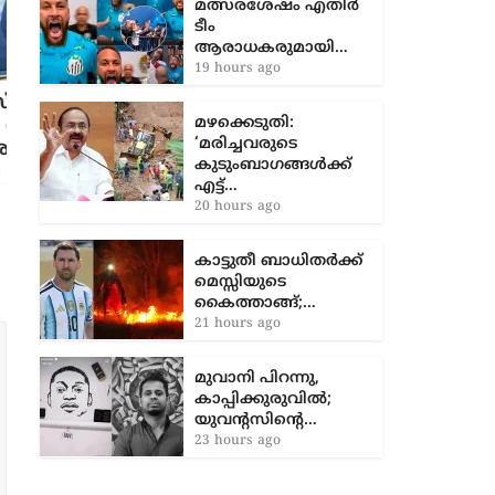
മഴക്കെടുതി:
‘മരിച്ചവരുടെ
കുടുംബാഗങ്ങൾക്ക്
എട്ട്…
്
പ്രിയങ്കാ ഗാന്ധിക്ക് 1984 എന്നെഴുതിയ
20 hours ago
ചായി
ബാഗ് സമ്മാനിച്ച് ബിജെപി എംപി
2 years ago
കാട്ടുതീ ബാധിതർക്ക്
മെസ്സിയുടെ
കൈത്താങ്ങ്;…
21 hours ago
മുവാനി പിറന്നു,
കാപ്പിക്കുരുവിൽ;
യുവന്റസിന്റെ…
23 hours ago
AURA SPECIAL STORY
CHENNAMANGALOOR