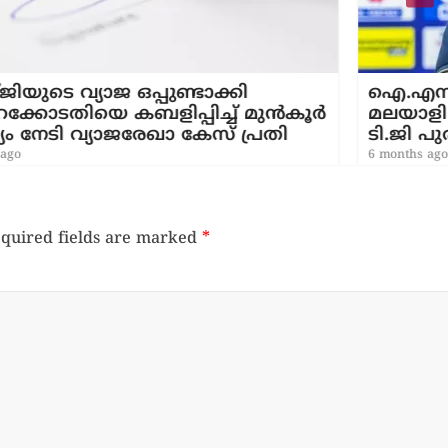
ി
ഐ.എസ്.എൽ: ഒഡിഷ എഫ്.സിക്ക
് മുൻകൂർ
മലയാളി തന്ത്രങ്ങൾ; ഹെഡ് കോച്
പ്രതി
ടി.ജി പുരുഷോത്തമൻ
6 months ago
quired fields are marked
*