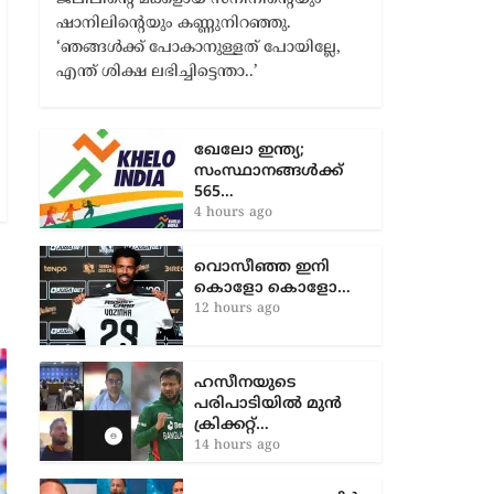
ഖേലോ ഇന്ത്യ;
സംസ്ഥാനങ്ങൾക്ക്
565…
4 hours ago
വൊസീഞ്ഞ ഇനി
കൊളോ കൊളോ…
12 hours ago
ഹസീനയുടെ
പരിപാടിയിൽ മുൻ
ക്രിക്കറ്റ്…
14 hours ago
മത്സരശേഷം എതിർ
ടീം
ആരാധകരുമായി…
19 hours ago