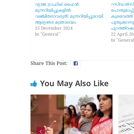
വ്യാജ ട്രാഫിക് ഫൈൻ
റസിഡൻസ്
മുന്നറിയിപ്പുകളിൽ
പൊതുമാപ്പ്
വഞ്ചിതരാവരുത്; മുന്നറിയിപ്പുമായി
കുവൈത്ത്
ആഭ്യന്തര മന്ത്രാലയം
പുതുക്കാന
25 December 2024
പുറത്തിറക്ക
In "General"
22 April 2
In "Genera
Share This Post:
You May Also Like