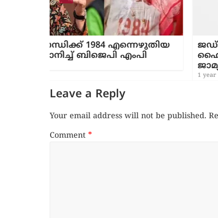
 എന്നെഴുതിയ
ജഡ്ജിയുടെ വ്യാജ ഒപ്പുണ്ടാക്ക
ി എംപി
ഹൈക്കോടതിയെ കബളിപ്പിച്ച
ജാമ്യം നേടി വ്യാജരേഖാ കേസ് 
1 year ago
Leave a Reply
Your email address will not be published.
Re
Comment
*